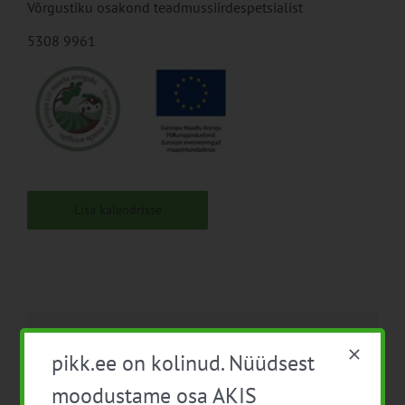
Võrgustiku osakond teadmussiirdespetsialist
5308 9961
Lisa kalendrisse
Facebook
X
LinkedIn
Email
pikk.ee on kolinud. Nüüdsest
moodustame osa AKIS