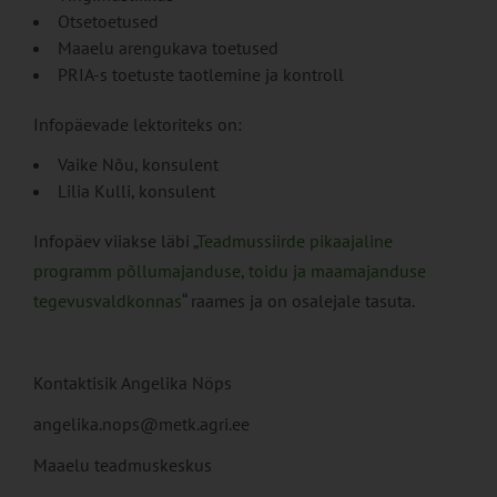
Otsetoetused
Maaelu arengukava toetused
PRIA-s toetuste taotlemine ja kontroll
Infopäevade lektoriteks on:
Vaike Nõu, konsulent
Lilia Kulli, konsulent
Infopäev viiakse läbi „
Teadmussiirde pikaajaline
programm põllumajanduse, toidu ja maamajanduse
tegevusvaldkonnas
“ raames ja on osalejale tasuta.
Kontaktisik Angelika Nöps
angelika.nops@metk.agri.ee
Maaelu teadmuskeskus