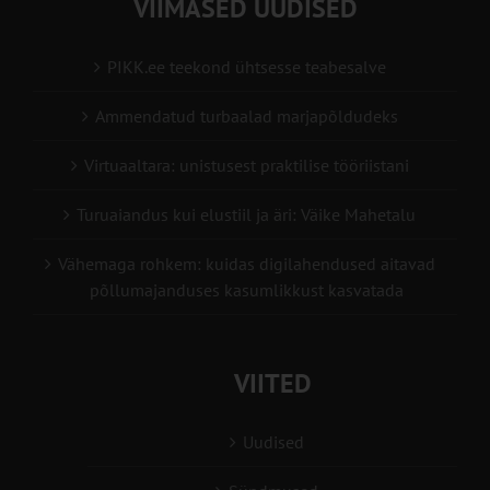
VIIMASED UUDISED
PIKK.ee teekond ühtsesse teabesalve
Ammendatud turbaalad marjapõldudeks
Virtuaaltara: unistusest praktilise tööriistani
Turuaiandus kui elustiil ja äri: Väike Mahetalu
Vähemaga rohkem: kuidas digilahendused aitavad
põllumajanduses kasumlikkust kasvatada
VIITED
Uudised