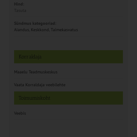
Hind:
Tasuta
Sündmus kategooriad:
Aiandus
,
Keskkond
,
Taimekasvatus
Korraldaja
Maaelu Teadmuskeskus
Vaata Korraldaja veebilehte
Toimumiskoht
Veebis