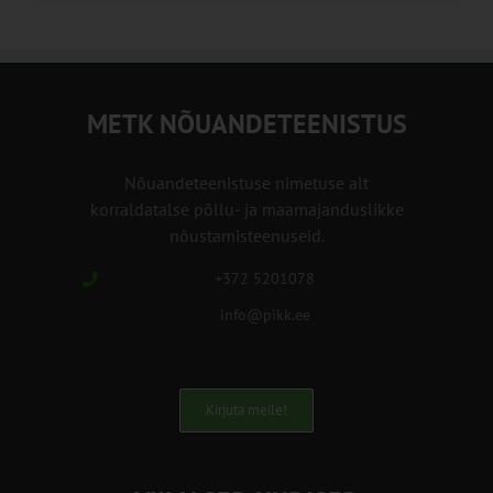
METK NÕUANDETEENISTUS
Nõuandeteenistuse nimetuse alt
korraldatalse põllu- ja maamajanduslikke
nõustamisteenuseid.
+372 5201078
info@pikk.ee
Kirjuta meile!