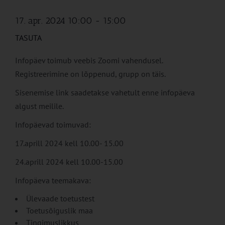
17. apr. 2024 10:00
-
15:00
TASUTA
Infopäev toimub veebis Zoomi vahendusel.
Registreerimine on lõppenud, grupp on täis.
Sisenemise link saadetakse vahetult enne infopäeva
algust meilile.
Infopäevad toimuvad:
17.aprill 2024 kell 10.00- 15.00
24.aprill 2024 kell 10.00-15.00
Infopäeva teemakava:
Ülevaade toetustest
Toetusõiguslik maa
Tingimuslikkus