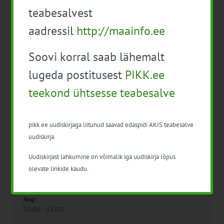
teabesalvest
Põlluraamat praktiline
BASF põllupäev
aadressil
http://maainfo.ee
kasutamine
Tartumaal
Soovi korral saab lähemalt
lugeda postitusest
PIKK.ee
teekond ühtsesse teabesalve
pikk.ee uudiskirjaga liitunud saavad edaspidi AKIS teabesalve
uudiskirja.
Detailid
Uudiskirjast lahkumine on võimalik iga uudiskirja lõpus
Kuupäev:
olevate linkide kaudu.
17. apr. 2024
Aeg:
10:00 - 15:00