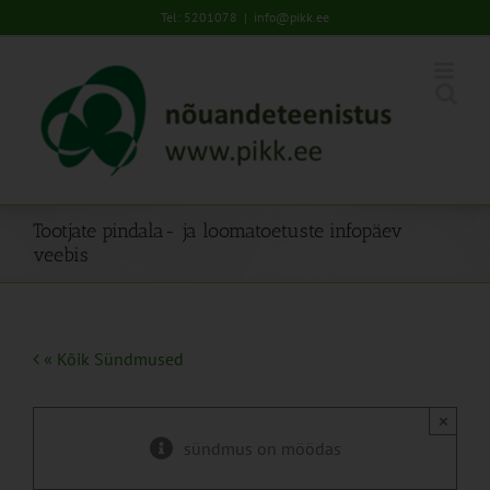
Skip
Tel: 5201078
|
info@pikk.ee
to
content
Tootjate pindala- ja loomatoetuste infopäev
veebis
« Kõik Sündmused
×
sündmus on möödas