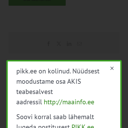
Facebook
X
LinkedIn
Email
pikk.ee on kolinud. Nüüdsest
Ettevõtete külastamine
VEEBISEMINAR:
moodustame osa AKIS
Ida- ja Lääne- Virumaal.
Rendilepingud ja
kasutusvalduslepingud riigi
teabesalvest
põllumajandusmaal
aadressil
http://maainfo.ee
Soovi korral saab lähemalt
lugeda postitusest
PIKK.ee