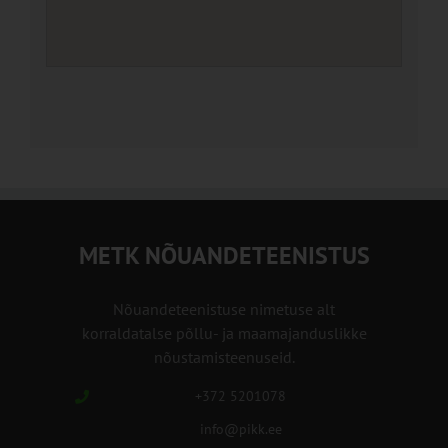
METK NÕUANDETEENISTUS
Nõuandeteenistuse nimetuse alt
korraldatalse põllu- ja maamajanduslikke
nõustamisteenuseid.
+372 5201078
info@pikk.ee