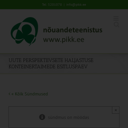
Skip
Tel: 5201078
|
info@pikk.ee
to
content
UUTE PERSPEKTIIVSETE HALJASTUSE
KONTEINERTAIMEDE ESITLUSPÄEV
« Kõik Sündmused
×
sündmus on möödas