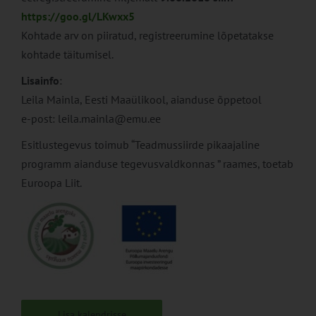
https://goo.gl/LKwxx5
Kohtade arv on piiratud, registreerumine lõpetatakse
kohtade täitumisel.
Lisainfo
:
Leila Mainla, Eesti Maaülikool, aianduse õppetool
e-post: leila.mainla@emu.ee
Esitlustegevus toimub “Teadmussiirde pikaajaline
programm aianduse tegevusvaldkonnas ” raames, toetab
Euroopa Liit.
Lisa kalendrisse