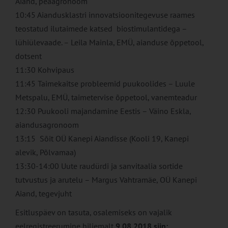
Aiand, peaagronoom
10:45 Aiandusklastri innovatsioonitegevuse raames
teostatud ilutaimede katsed biostimulantidega –
lühiülevaade. – Leila Mainla, EMÜ, aianduse õppetool,
dotsent
11:30 Kohvipaus
11:45 Taimekaitse probleemid puukoolides – Luule
Metspalu, EMÜ, taimetervise õppetool, vanemteadur
12:30 Puukooli majandamine Eestis – Väino Eskla,
aiandusagronoom
13:15 Sõit OÜ Kanepi Aiandisse (Kooli 19, Kanepi
alevik, Põlvamaa)
13:30-14:00 Uute raudürdi ja sanvitaalia sortide
tutvustus ja arutelu – Margus Vahtramäe, OÜ Kanepi
Aiand, tegevjuht
Esitluspäev on tasuta, osalemiseks on vajalik
eelregistreerumine hiljemalt
9.08.2018 siin: