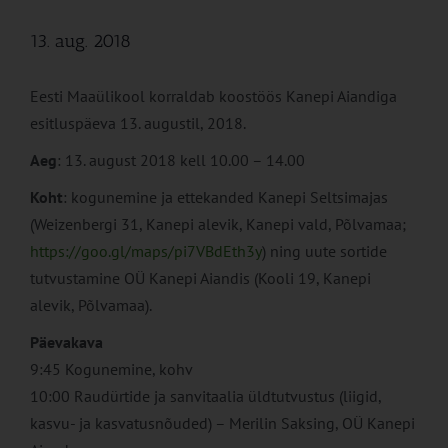
13. aug. 2018
Eesti Maaülikool korraldab koostöös Kanepi Aiandiga
esitluspäeva 13. augustil, 2018.
Aeg
: 13. august 2018 kell 10.00 – 14.00
Koht
: kogunemine ja ettekanded Kanepi Seltsimajas
(Weizenbergi 31, Kanepi alevik, Kanepi vald, Põlvamaa;
https://goo.gl/maps/pi7VBdEth3y
) ning uute sortide
tutvustamine OÜ Kanepi Aiandis (Kooli 19, Kanepi
alevik, Põlvamaa).
Päevakava
9:45 Kogunemine, kohv
10:00 Raudürtide ja sanvitaalia üldtutvustus (liigid,
kasvu- ja kasvatusnõuded) – Merilin Saksing, OÜ Kanepi