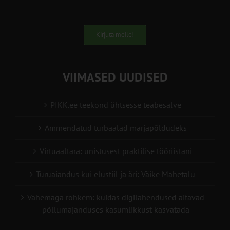
Kirjuta meile!
VIIMASED UUDISED
PIKK.ee teekond ühtsesse teabesalve
Ammendatud turbaalad marjapõldudeks
Virtuaaltara: unistusest praktilise tööriistani
Turuaiandus kui elustiil ja äri: Väike Mahetalu
Vähemaga rohkem: kuidas digilahendused aitavad
põllumajanduses kasumlikkust kasvatada