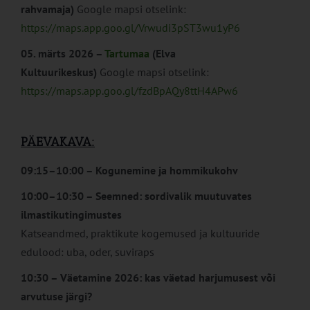
rahvamaja)
Google mapsi otselink:
https://maps.app.goo.gl/Vrwudi3pST3wu1yP6
05. märts 2026 –
Tartumaa
(Elva
Kultuurikeskus)
Google mapsi otselink:
https://maps.app.goo.gl/fzdBpAQy8ttH4APw6
PÄEVAKAVA:
09:15–10:00 – Kogunemine ja hommikukohv
10:00–10:30 – Seemned: sordivalik muutuvates
ilmastikutingimustes
Katseandmed, praktikute kogemused ja kultuuride
edulood: uba, oder, suviraps
10:30 – Väetamine 2026: kas väetad harjumusest või
arvutuse järgi?