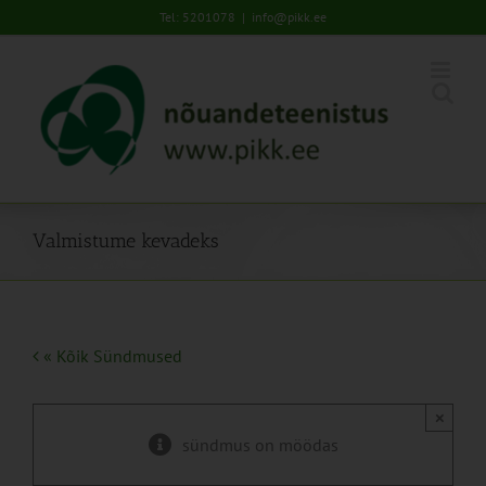
Skip
Tel: 5201078
|
info@pikk.ee
to
content
Valmistume kevadeks
« Kõik Sündmused
×
sündmus on möödas