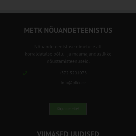
METK NÕUANDETEENISTUS
Nõuandeteenistuse nimetuse alt
korraldatalse põllu- ja maamajanduslikke
nõustamisteenuseid.
+372 5201078
info@pikk.ee
Kirjuta meile!
VIIMASED UUDISED