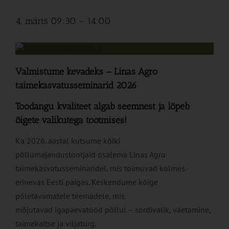
4. märts 09:30
-
14:00
Valmistume kevadeks – Linas Agro
taimekasvatusseminarid 2026
Toodangu kvaliteet algab seemnest ja lõpeb
õigete valikutega tootmises!
Ka 2026. aastal kutsume kõiki
põllumajandustootjaid osalema Linas Agro
taimekasvatusseminaridel, mis toimuvad kolmes
erinevas Eesti paigas. Keskendume kõige
põletavamatele teemadele, mis
mõjutavad igapäevatööd põllul – sordivalik, väetamine,
taimekaitse ja viljaturg.