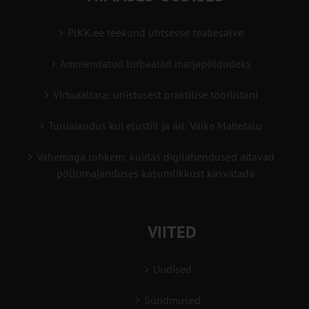
PIKK.ee teekond ühtsesse teabesalve
Ammendatud turbaalad marjapõldudeks
Virtuaaltara: unistusest praktilise tööriistani
Turuaiandus kui elustiil ja äri: Väike Mahetalu
Vähemaga rohkem: kuidas digilahendused aitavad
põllumajanduses kasumlikkust kasvatada
VIITED
Uudised
Sündmused