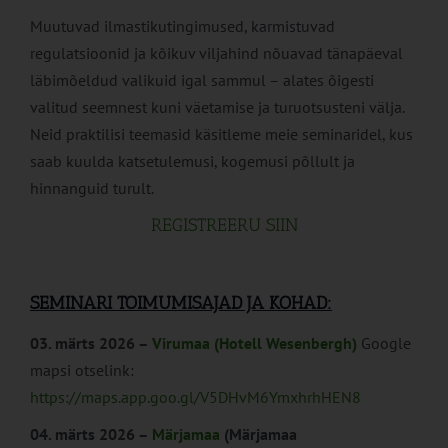
Muutuvad ilmastikutingimused, karmistuvad
regulatsioonid ja kõikuv viljahind nõuavad tänapäeval
läbimõeldud valikuid igal sammul – alates õigesti
valitud seemnest kuni väetamise ja turuotsusteni välja.
Neid praktilisi teemasid käsitleme meie seminaridel, kus
saab kuulda katsetulemusi, kogemusi põllult ja
hinnanguid turult.
REGISTREERU SIIN
SEMINARI TOIMUMISAJAD JA KOHAD:
03. märts 2026 –
Virumaa
(Hotell Wesenbergh)
Google
mapsi otselink:
https://maps.app.goo.gl/V5DHvM6YmxhrhHEN8
04. märts 2026 –
Märjamaa
(Märjamaa