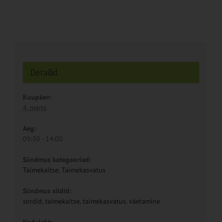
Detailid
Kuupäev:
4. märts
Aeg:
09:30 - 14:00
Sündmus kategooriad:
Taimekaitse
,
Taimekasvatus
Sündmus sildid:
sordid
,
taimekaitse
,
taimekasvatus
,
väetamine
Koduleht: