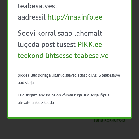
teabesalvest
aadressil
http://maainfo.ee
Lisa kalendrisse
Soovi korral saab lähemalt
lugeda postitusest
PIKK.ee
teekond ühtsesse teabesalve
Facebook
X
LinkedIn
Email
pikk.ee uudiskirjaga liitunud saavad edaspidi AKIS teabesalve
uudiskirja.
Uudiskirjast lahkumine on võimalik iga uudiskirja lõpus
Valmistume kevadeks
2024/25 hooaeg Paul-
olevate linkide kaudu.
Techiga: Farmer Tõnise
kogemuslugu. Toitained ja
raha kokkuhoid