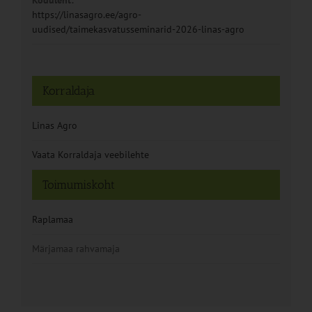
https://linasagro.ee/agro-
uudised/taimekasvatusseminarid-2026-linas-agro
Korraldaja
Linas Agro
Vaata Korraldaja veebilehte
Toimumiskoht
Raplamaa
Märjamaa rahvamaja