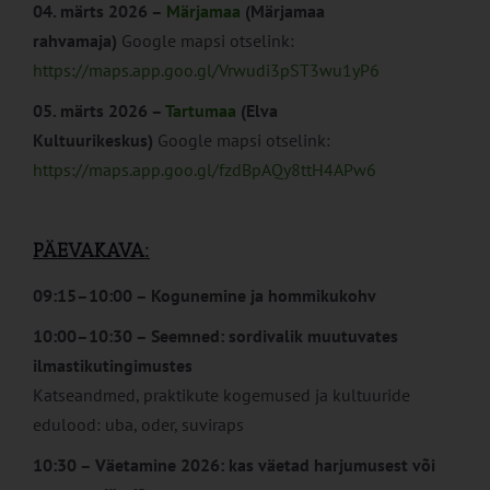
04. märts 2026 –
Märjamaa
(Märjamaa
rahvamaja)
Google mapsi otselink:
https://maps.app.goo.gl/Vrwudi3pST3wu1yP6
05. märts 2026 –
Tartumaa
(Elva
Kultuurikeskus)
Google mapsi otselink:
https://maps.app.goo.gl/fzdBpAQy8ttH4APw6
PÄEVAKAVA:
09:15–10:00 – Kogunemine ja hommikukohv
10:00–10:30 – Seemned: sordivalik muutuvates
ilmastikutingimustes
Katseandmed, praktikute kogemused ja kultuuride
edulood: uba, oder, suviraps
10:30 – Väetamine 2026: kas väetad harjumusest või