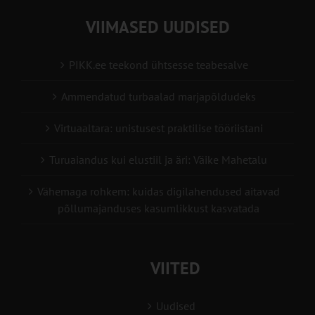
VIIMASED UUDISED
PIKK.ee teekond ühtsesse teabesalve
Ammendatud turbaalad marjapõldudeks
Virtuaaltara: unistusest praktilise tööriistani
Turuaiandus kui elustiil ja äri: Väike Mahetalu
Vähemaga rohkem: kuidas digilahendused aitavad
põllumajanduses kasumlikkust kasvatada
VIITED
Uudised