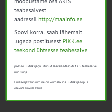
moodustame osa AKIS
teabesalvest
aadressil
http://maainfo.ee
Lisa kalendrisse
Soovi korral saab lähemalt
lugeda postitusest
PIKK.ee
teekond ühtsesse teabesalve
Facebook
X
LinkedIn
Email
pikk.ee uudiskirjaga liitunud saavad edaspidi AKIS teabesalve
uudiskirja.
Uudiskirjast lahkumine on võimalik iga uudiskirja lõpus
27.02.2026 Täiendkoolitus:
Valmistume kevadeks
olevate linkide kaudu.
Seafarmijuhtide koolitus