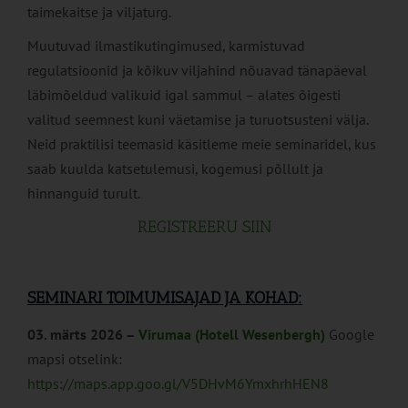
taimekaitse ja viljaturg.
Muutuvad ilmastikutingimused, karmistuvad
regulatsioonid ja kõikuv viljahind nõuavad tänapäeval
läbimõeldud valikuid igal sammul – alates õigesti
valitud seemnest kuni väetamise ja turuotsusteni välja.
Neid praktilisi teemasid käsitleme meie seminaridel, kus
saab kuulda katsetulemusi, kogemusi põllult ja
hinnanguid turult.
REGISTREERU SIIN
SEMINARI TOIMUMISAJAD JA KOHAD:
03. märts 2026 –
Virumaa
(Hotell Wesenbergh)
Google
mapsi otselink:
https://maps.app.goo.gl/V5DHvM6YmxhrhHEN8