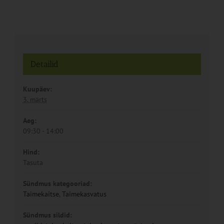
Detailid
Kuupäev:
3. märts
Aeg:
09:30 - 14:00
Hind:
Tasuta
Sündmus kategooriad:
Taimekaitse
,
Taimekasvatus
Sündmus sildid: