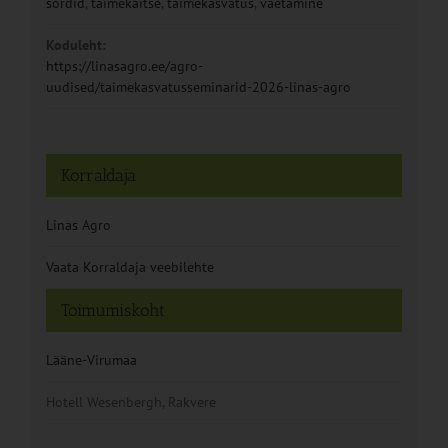
sordid
,
taimekaitse
,
taimekasvatus
,
väetamine
Koduleht:
https://linasagro.ee/agro-
uudised/taimekasvatusseminarid-2026-linas-agro
Korraldaja
Linas Agro
Vaata Korraldaja veebilehte
Toimumiskoht
Lääne-Virumaa
Hotell Wesenbergh, Rakvere