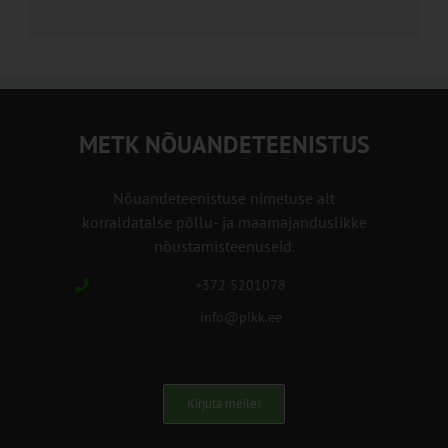
METK NÕUANDETEENISTUS
Nõuandeteenistuse nimetuse alt
korraldatalse põllu- ja maamajanduslikke
nõustamisteenuseid.
+372 5201078
info@pikk.ee
Kirjuta meile!