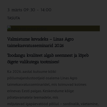
3. märts 09:30
-
14:00
TASUTA
Valmistume kevadeks – Linas Agro
taimekasvatusseminarid 2026
Toodangu kvaliteet algab seemnest ja lõpeb
õigete valikutega tootmises!
Ka 2026. aastal kutsume kõiki
põllumajandustootjaid osalema Linas Agro
taimekasvatusseminaridel, mis toimuvad kolmes
erinevas Eesti paigas. Keskendume kõige
põletavamatele teemadele, mis
mõjutavad igapäevatööd põllul – sordivalik, väetamine,