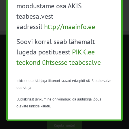
moodustame osa AKIS
teabesalvest
aadressil
http://maainfo.ee
Soovi korral saab lähemalt
METK NÕUANDETEENISTUS
lugeda postitusest
PIKK.ee
teekond ühtsesse teabesalve
Nõuandeteenistuse nimetuse alt
korraldatalse põllu- ja maamajanduslikke
nõustamisteenuseid.
pikk.ee uudiskirjaga liitunud saavad edaspidi AKIS teabesalve
uudiskirja.
+372 5201078
Uudiskirjast lahkumine on võimalik iga uudiskirja lõpus
info@pikk.ee
olevate linkide kaudu.
Kirjuta meile!