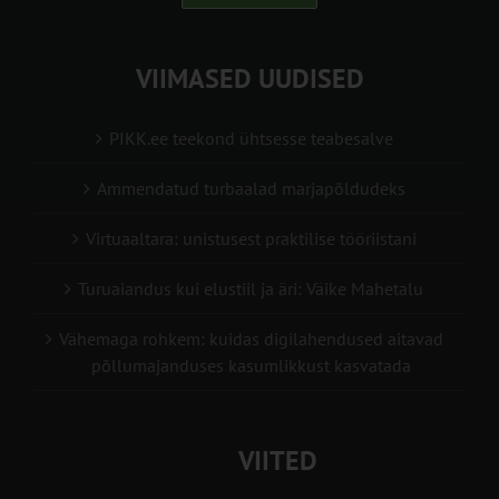
VIIMASED UUDISED
PIKK.ee teekond ühtsesse teabesalve
Ammendatud turbaalad marjapõldudeks
Virtuaaltara: unistusest praktilise tööriistani
Turuaiandus kui elustiil ja äri: Väike Mahetalu
Vähemaga rohkem: kuidas digilahendused aitavad
põllumajanduses kasumlikkust kasvatada
VIITED