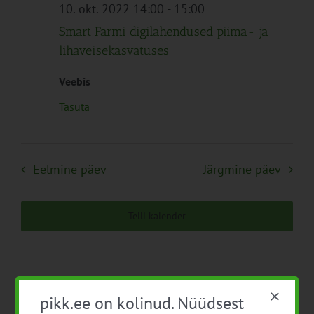
Navigation
10. okt. 2022 14:00
-
15:00
Smart Farmi digilahendused piima- ja
lihaveisekasvatuses
Veebis
Tasuta
Eelmine päev
Järgmine päev
Telli kalender
pikk.ee on kolinud. Nüüdsest