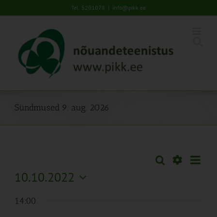
Skip
Tel: 5201078
|
info@pikk.ee
to
content
Sündmused 9. aug. 2026
Sünd
Otsi
Sündmused
Päev
Views
Näita
10.10.2022
Search
Naviga
Filtreid
Vali
and
14:00
kuupäev.
Views