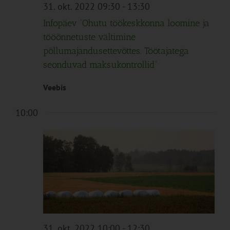
Navigation
31. okt. 2022 09:30
-
13:30
Infopäev “Ohutu töökeskkonna loomine ja
tööõnnetuste vältimine
põllumajandusettevõttes. Töötajatega
seonduvad maksukontrollid”
Veebis
10:00
31. okt. 2022 10:00
-
12:30