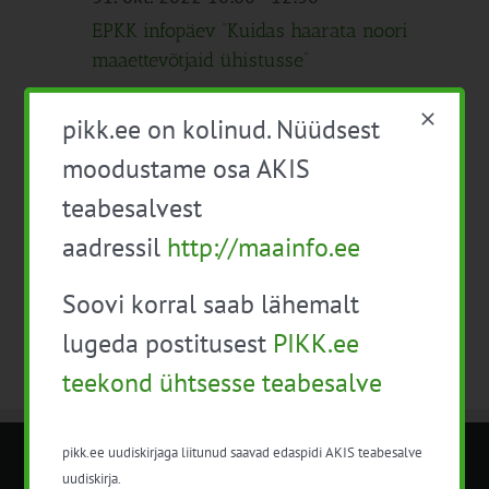
EPKK infopäev “Kuidas haarata noori
maaettevõtjaid ühistusse”
pikk.ee on kolinud. Nüüdsest
moodustame osa AKIS
Eelmine päev
Järgmine päev
teabesalvest
aadressil
http://maainfo.ee
Telli kalender
Soovi korral saab lähemalt
lugeda postitusest
PIKK.ee
teekond ühtsesse teabesalve
pikk.ee uudiskirjaga liitunud saavad edaspidi AKIS teabesalve
METK NÕUANDETEENISTUS
uudiskirja.