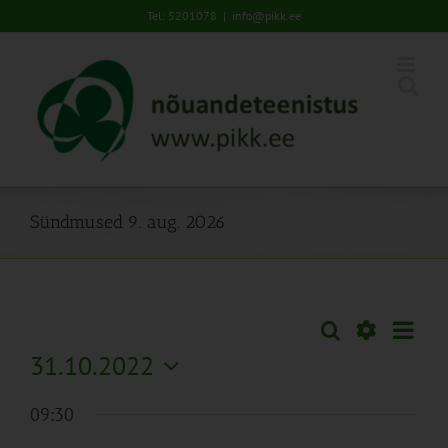
Skip
Tel: 5201078
|
info@pikk.ee
to
content
Sündmused 9. aug. 2026
Sünd
Otsi
Sündmused
Päev
Views
Näita
31.10.2022
Search
Naviga
Filtreid
Vali
and
09:30
kuupäev.
Views