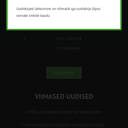
Uudiskirjast lahkumine on võimalik iga uudiskirja lõpus
Nõuandeteenistuse nimetuse alt
olevate linkide kaudu.
korraldatalse põllu- ja maamajanduslikke
nõustamisteenuseid.
+372 5201078
info@pikk.ee
Kirjuta meile!
VIIMASED UUDISED
PIKK.ee teekond ühtsesse teabesalve
Ammendatud turbaalad marjapõldudeks