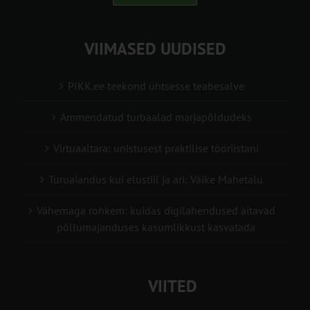
VIIMASED UUDISED
PIKK.ee teekond ühtsesse teabesalve
Ammendatud turbaalad marjapõldudeks
Virtuaaltara: unistusest praktilise tööriistani
Turuaiandus kui elustiil ja äri: Väike Mahetalu
Vähemaga rohkem: kuidas digilahendused aitavad
põllumajanduses kasumlikkust kasvatada
VIITED