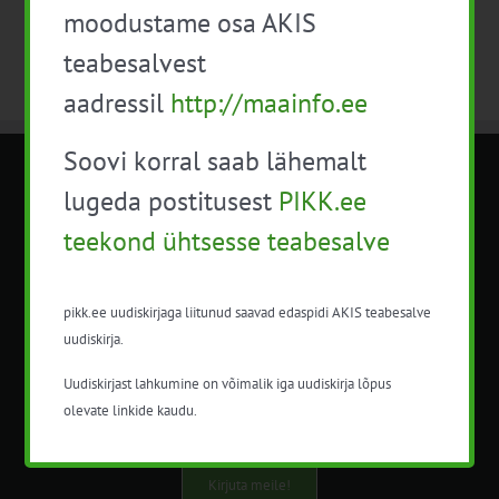
moodustame osa AKIS
teabesalvest
aadressil
http://maainfo.ee
Soovi korral saab lähemalt
METK NÕUANDETEENISTUS
lugeda postitusest
PIKK.ee
teekond ühtsesse teabesalve
Nõuandeteenistuse nimetuse alt
korraldatalse põllu- ja maamajanduslikke
nõustamisteenuseid.
pikk.ee uudiskirjaga liitunud saavad edaspidi AKIS teabesalve
uudiskirja.
+372 5201078
Uudiskirjast lahkumine on võimalik iga uudiskirja lõpus
info@pikk.ee
olevate linkide kaudu.
Kirjuta meile!