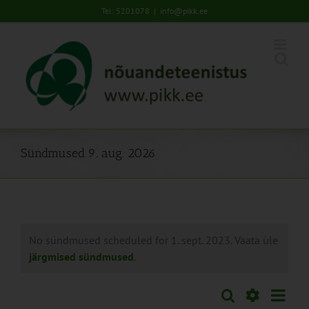
Skip
Tel: 5201078
|
info@pikk.ee
to
content
Sündmused 9. aug. 2026
No sündmused scheduled for 1. sept. 2023. Vaata üle
järgmised sündmused
.
Sünd
Otsi
Sündmused
Päev
Views