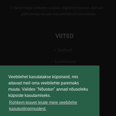
Vähemaga rohkem: kuidas digilahendused aitavad
põllumajanduses kasumlikkust kasvatada
VIITED
Uudised
Sündmused
Konsulent, nõustaja
Veebilehel kasutatakse küpsiseid, mis
aitavad meil oma veebilehte paremaks
Teabesalv
muuta. Valides "Nõustun" annad nõusoleku
küpsiste kasutamiseks.
Liitu uudiskirjaga
Rohkem teavet leiate meie veebilehe
kasutustingimustest.