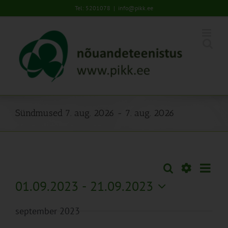
Skip
Tel: 5201078
|
info@pikk.ee
to
content
Sündmused 7. aug. 2026 - 7. aug. 2026
Sünd
Otsi
Sündmused
Lühiva
Views
Näita
01.09.2023
 - 
21.09.2023
Search
Naviga
Filtreid
Vali
and
september 2023
kuupäev.
Views