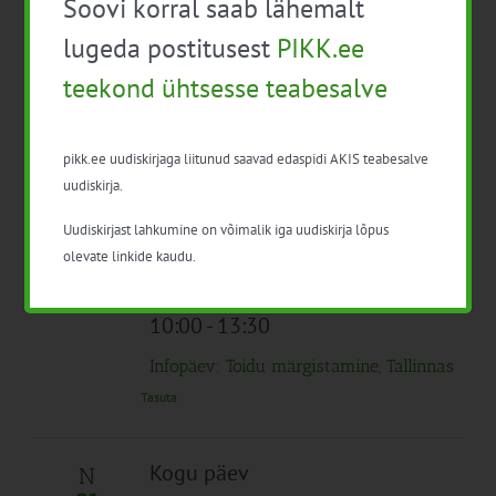
Soovi korral saab lähemalt
19
Mahelambakasvatuse infopäev
Tasuta
lugeda postitusest
PIKK.ee
teekond ühtsesse teabesalve
09:30
-
15:30
K
20
Infopäev M 6.1 Noorte
pikk.ee uudiskirjaga liitunud saavad edaspidi AKIS teabesalve
põllumajandustootjate tegevusega
uudiskirja.
alustamine (äriplaan)
Uudiskirjast lahkumine on võimalik iga uudiskirja lõpus
10:00
-
13:00
olevate linkide kaudu.
Kliimaprojekti tutvustusseminar
Tasuta
10:00
-
13:30
Infopäev: Toidu märgistamine, Tallinnas
Tasuta
Kogu päev
N