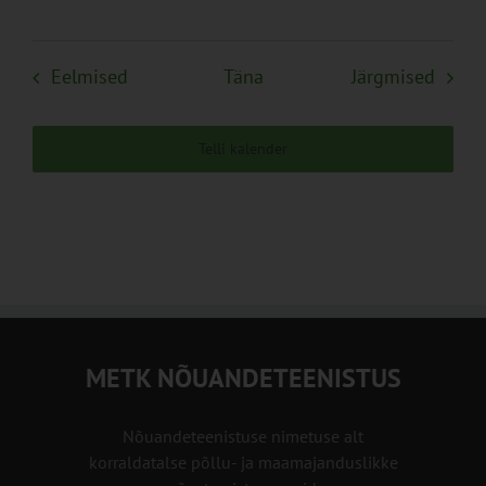
Sündmused
Sünd
Eelmised
Täna
Järgmised
Telli kalender
METK NÕUANDETEENISTUS
Nõuandeteenistuse nimetuse alt
korraldatalse põllu- ja maamajanduslikke