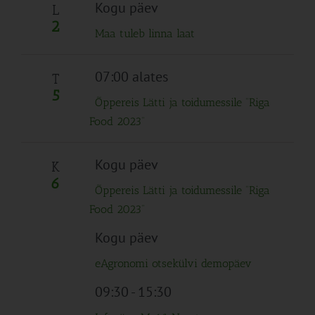
Navigation
Kogu päev
L
2
Maa tuleb linna laat
07:00 alates
T
5
Õppereis Lätti ja toidumessile “Riga
Food 2023”
Kogu päev
K
6
Õppereis Lätti ja toidumessile “Riga
Food 2023”
Kogu päev
eAgronomi otsekülvi demopäev
09:30
-
15:30