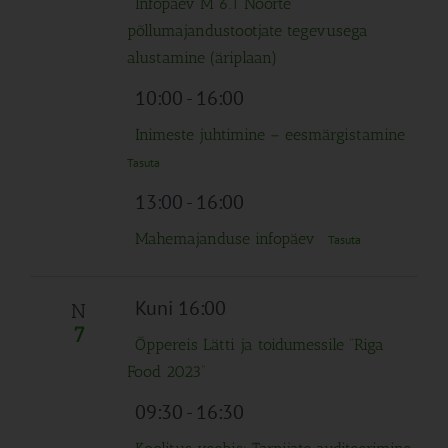
Infopäev M 6.1 Noorte
põllumajandustootjate tegevusega
alustamine (äriplaan)
10:00
-
16:00
Inimeste juhtimine – eesmärgistamine
Tasuta
13:00
-
16:00
Mahemajanduse infopäev
Tasuta
Kuni 16:00
N
7
Õppereis Lätti ja toidumessile “Riga
Food 2023”
09:30
-
16:30