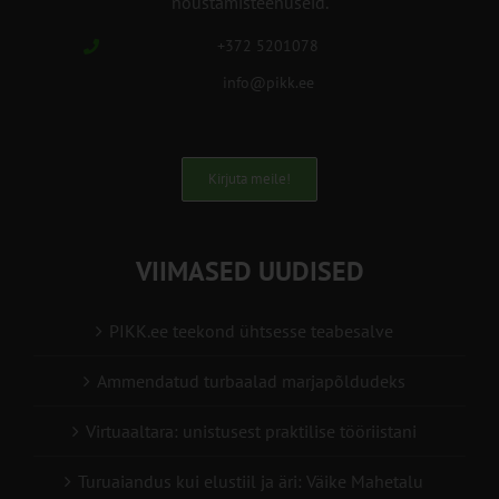
nõustamisteenuseid.
+372 5201078
info@pikk.ee
Kirjuta meile!
VIIMASED UUDISED
PIKK.ee teekond ühtsesse teabesalve
Ammendatud turbaalad marjapõldudeks
Virtuaaltara: unistusest praktilise tööriistani
Turuaiandus kui elustiil ja äri: Väike Mahetalu