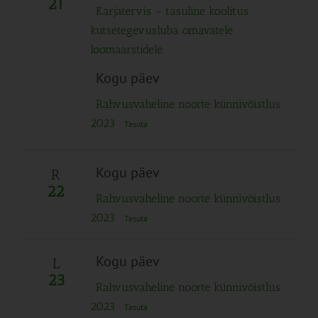
21
Karjatervis – tasuline koolitus
kutsetegevusluba omavatele
loomaarstidele
Kogu päev
Rahvusvaheline noorte künnivõistlus
2023
Tasuta
Kogu päev
R
22
Rahvusvaheline noorte künnivõistlus
2023
Tasuta
Kogu päev
L
23
Rahvusvaheline noorte künnivõistlus
2023
Tasuta