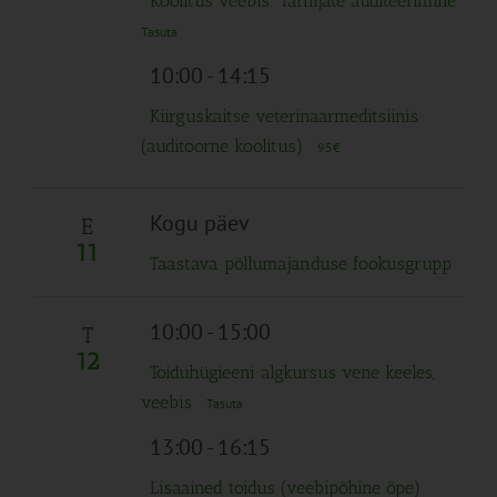
Koolitus veebis: Tarnijate auditeerimine
Tasuta
10:00
-
14:15
Kiirguskaitse veterinaarmeditsiinis
(auditoorne koolitus)
95€
Kogu päev
E
11
Taastava põllumajanduse fookusgrupp
10:00
-
15:00
T
12
Toiduhügieeni algkursus vene keeles,
veebis
Tasuta
13:00
-
16:15
Lisaained toidus (veebipõhine õpe)