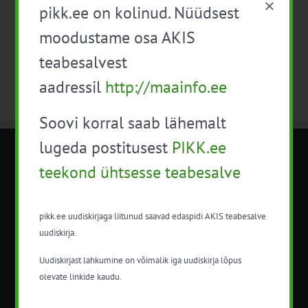
pikk.ee on kolinud. Nüüdsest
Telli kalender
moodustame osa AKIS
teabesalvest
aadressil
http://maainfo.ee
Soovi korral saab lähemalt
lugeda postitusest
PIKK.ee
METK NÕUANDETEENISTUS
teekond ühtsesse teabesalve
Nõuandeteenistuse nimetuse alt
pikk.ee uudiskirjaga liitunud saavad edaspidi AKIS teabesalve
korraldatalse põllu- ja maamajanduslikke
uudiskirja.
nõustamisteenuseid.
Uudiskirjast lahkumine on võimalik iga uudiskirja lõpus
+372 5201078
olevate linkide kaudu.
info@pikk.ee