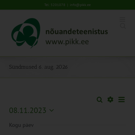
Skip
Tel: 5201078
|
info@pikk.ee
to
content
Sündmused 6. aug. 2026
Sünd
Otsi
Sündmused
Päev
Views
Näita
08.11.2023
Search
Naviga
Filtreid
Vali
and
Kogu päev
kuupäev.
Views