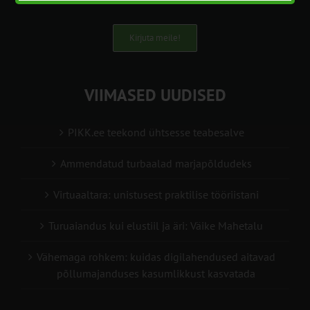
Kirjuta meile!
VIIMASED UUDISED
PIKK.ee teekond ühtsesse teabesalve
Ammendatud turbaalad marjapõldudeks
Virtuaaltara: unistusest praktilise tööriistani
Turuaiandus kui elustiil ja äri: Väike Mahetalu
Vähemaga rohkem: kuidas digilahendused aitavad
põllumajanduses kasumlikkust kasvatada