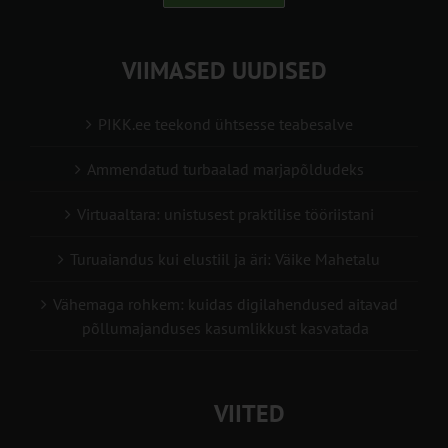
VIIMASED UUDISED
PIKK.ee teekond ühtsesse teabesalve
Ammendatud turbaalad marjapõldudeks
Virtuaaltara: unistusest praktilise tööriistani
Turuaiandus kui elustiil ja äri: Väike Mahetalu
Vähemaga rohkem: kuidas digilahendused aitavad
põllumajanduses kasumlikkust kasvatada
VIITED