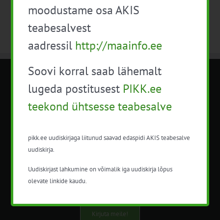
moodustame osa AKIS
teabesalvest
aadressil
http://maainfo.ee
Soovi korral saab lähemalt
METK NÕUANDETEENISTUS
lugeda postitusest
PIKK.ee
teekond ühtsesse teabesalve
Nõuandeteenistuse nimetuse alt
korraldatalse põllu- ja maamajanduslikke
nõustamisteenuseid.
pikk.ee uudiskirjaga liitunud saavad edaspidi AKIS teabesalve
uudiskirja.
+372 5201078
Uudiskirjast lahkumine on võimalik iga uudiskirja lõpus
info@pikk.ee
olevate linkide kaudu.
Kirjuta meile!