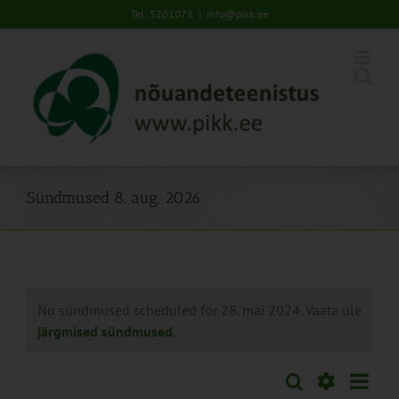
Skip
Tel: 5201078
|
info@pikk.ee
to
content
Sündmused 8. aug. 2026
No sündmused scheduled for 28. mai 2024. Vaata üle
järgmised sündmused
.
Sünd
Otsi
Sündmused
Päev
Views