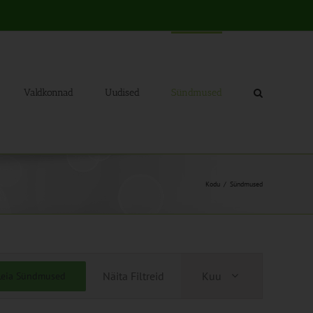
Valdkonnad
Uudised
Sündmused
Kodu
Sündmused
Sündmus
Näita Filtreid
Kuu
Leia Sündmused
Views
Navigation