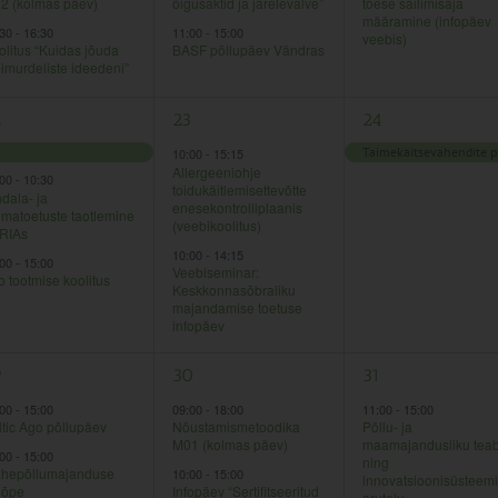
2 (kolmas päev)
õigusaktid ja järelevalve”
tõese säilimisaja
määramine (infopäev
:30
-
16:30
11:00
-
15:00
veebis)
olitus “Kuidas jõuda
BASF põllupäev Vändras
bimurdeliste ideedeni”
2
1
2
23
24
ndmused,
sündmused,
sündmus,
10:00
-
15:15
Allergeeniohje
:00
-
10:30
toidukäitlemisettevõtte
dala- ja
enesekontrolliplaanis
omatoetuste taotlemine
(veebikoolitus)
RIAs
10:00
-
14:15
:00
-
15:00
Veebiseminar:
o tootmise koolitus
Keskkonnasõbraliku
majandamise toetuse
infopäev
2
1
9
30
31
ndmused,
sündmused,
sündmus,
:00
-
15:00
09:00
-
18:00
11:00
-
15:00
ltic Ago põllupäev
Nõustamismetoodika
Põllu- ja
M01 (kolmas päev)
maamajandusliku tea
:00
-
15:00
ning
hepõllumajanduse
10:00
-
15:00
innovatsioonisüsteem
gõpe
Infopäev “Sertifitseeritud
arutelu