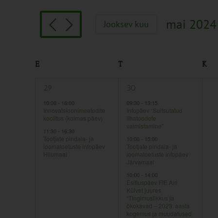
Search
and
for
Views
mai 2024
Jooksev kuu
Sündmused
Navigation
Vali
by
kuupäev.
Keyword.
Calendar
E
T
K
of
2
5
0
29
30
1
Sündmused
sündmused,
sündmused,
sü
10:00
-
16:00
09:30
-
13:15
Innovatsioonimeetodite
Infopäev “Suitsutatud
koolitus (kolmas päev)
lihatoodete
valmistamine”
11:30
-
16:30
Tootjate pindala- ja
10:00
-
15:00
loomatoetuste infopäev
Tootjate pindala- ja
Hiiumaal
loomatoetuste infopäev
Järvamaal
10:00
-
14:00
Esitluspäev FIE Airi
Külvet juures
“Tingimuslikkus ja
ökokavad – 2023. aasta
kogemus ja muudatused