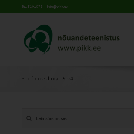
Skip
Tel: 5201078
|
info@pikk.ee
to
content
Sündmused mai 2024
Sündmused
Enter
Keyword.
Search