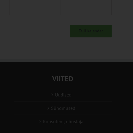
Telli kalender
VIITED
Uudised
Sündmused
Konsulent, nõustaja