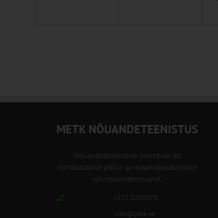
METK NÕUANDETEENISTUS
Nõuandeteenistuse nimetuse alt
korraldatalse põllu- ja maamajanduslikke
nõustamisteenuseid.
+372 5201078
info@pikk.ee