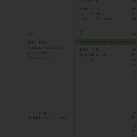
infoseminar
M0
11:30
-
14:00
09
Rohemajanduse
Ko
praktikad Euroopas
lä
1
2
3
20
21
2
sündmus,
sündmused,
sü
Nõustamismetoodika koolitus M01
09:30
-
16:30
“Kommunikatsioon kui
10:00
-
13:30
09
juhtimisvahend”
Silokoolitus: rullsilo ja
Pin
täiendkoolitus
pätsisilo
lo
eP
13
Sil
1
0
2
27
28
2
sündmus,
sündmused,
sü
11:00
-
17:30
10
Niidutehnika demopäev
Ba
10
Ma
al