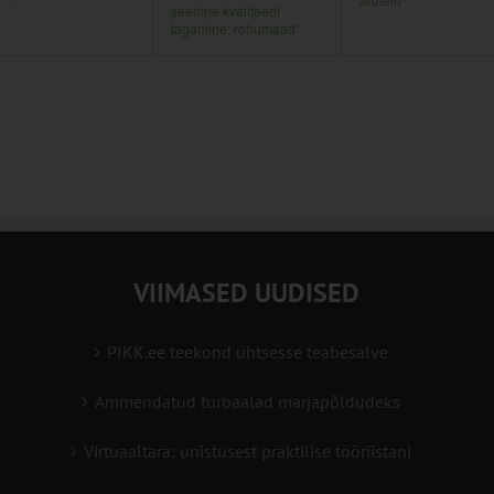
seemne kvaliteedi
tagamine: rohumaad”
VIIMASED UUDISED
PIKK.ee teekond ühtsesse teabesalve
Ammendatud turbaalad marjapõldudeks
Virtuaaltara: unistusest praktilise tööriistani