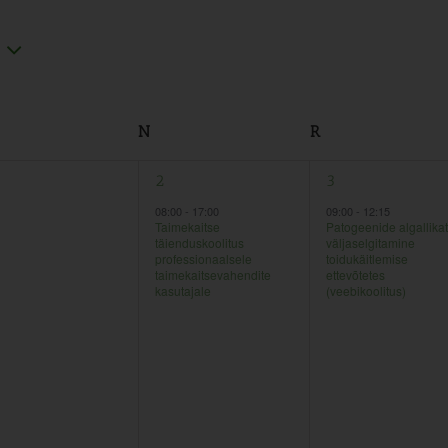
N
R
1
1
2
3
ndmused,
sündmus,
sündmus,
08:00
-
17:00
09:00
-
12:15
Taimekaitse
Patogeenide algallika
täienduskoolitus
välja­selgitamine
professionaalsele
toidukäitlemise
taimekaitsevahendite
ettevõtetes
kasutajale
(veebikoolitus)