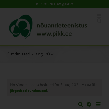
Skip
Tel: 5201078
|
info@pikk.ee
to
content
Sündmused 7. aug. 2026
No sündmused scheduled for 3. aug. 2024. Vaata üle
järgmised sündmused
.
Sünd
Otsi
Sündmused
Päev
Views