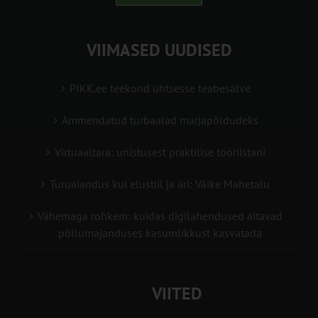
VIIMASED UUDISED
PIKK.ee teekond ühtsesse teabesalve
Ammendatud turbaalad marjapõldudeks
Virtuaaltara: unistusest praktilise tööriistani
Turuaiandus kui elustiil ja äri: Väike Mahetalu
Vähemaga rohkem: kuidas digilahendused aitavad
põllumajanduses kasumlikkust kasvatada
VIITED