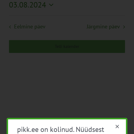
Näita
03.08.2024
Search
Naviga
Filtreid
Vali
and
kuupäev.
Views
Eelmine päev
Järgmine päev
Navigation
Telli kalender
pikk.ee on kolinud. Nüüdsest