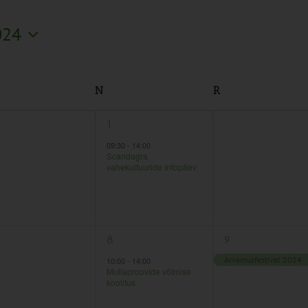
024
N
R
1
0
1
2
ndmused,
sündmus,
sündmused,
09:30
-
14:00
Scandagra
vahekultuuride infopäev
1
1
8
9
ndmused,
sündmus,
sündmus,
Arvamusfestival 2024
10:00
-
14:00
Mullaproovide võtmise
koolitus