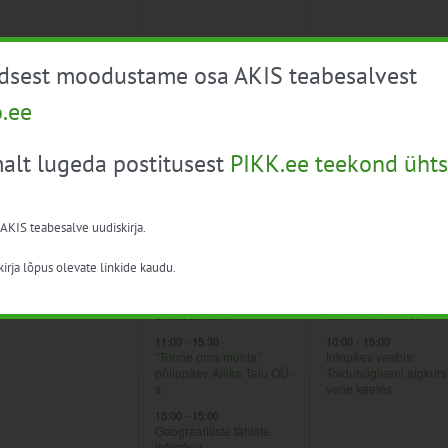
0
2
15
16
üdsest moodustame osa AKIS teabesalvest
ndmus,
sündmused,
sündmused,
Infopäev maapiirkonna ettevõtjate konkurentsivõime suurendamise investeeringutoetusest
Maa tuleb linna
o.ee
Künnivõistlus 2024
alt lugeda postitusest
PIKK.ee teekond ühts
 AKIS teabesalve uudiskirja.
3
2
22
23
ndmus,
sündmused,
sündmused,
irja lõpus olevate linkide kaudu.
:00
-
16:00
09:00
-
17:00
10:00
-
17:00
stava noore ettevõtja
Ringmajandus ning
Keskkonnasäästlikud
iplaan
taastuvenergia
sõidukid ja
ehitussektoris
alternatiivkütused
11:00
-
15:30
10:00
-
15:00
“Tunne oma mulda”
Infopäev veebis:
põllupäev Allika Talu OÜ-
Toiduhügieeni algkur
s
vene keeles
13:00
-
15:00
Geograafiliste tähiste
infopäev