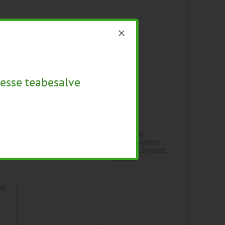
2
0
17
18
sündmused,
sündmused,
esse teabesalve
2
1
24
25
sündmused,
sündmus,
Kogu pere metsapäev
11:00
-
14:00
Lambakasvatajate
13:00
-
21:00
infopäev “Lammaste
Hiiumaa Põllupäev
esmaabi”
sus