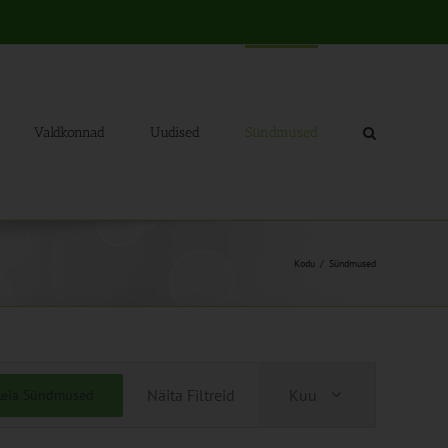
Valdkonnad
Uudised
Sündmused
Kodu
Sündmused
Sündmus
Näita Filtreid
Kuu
Leia Sündmused
Views
Navigation