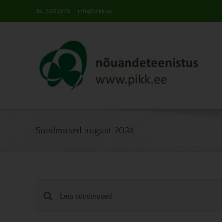
Skip
Tel: 5201078
|
info@pikk.ee
to
content
Sündmused august 2024
Sündmused
Enter
Keyword.
Search