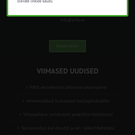
olevate linkide kaudu.
+372 5201078
info@pikk.ee
Kirjuta meile!
VIIMASED UUDISED
PIKK.ee teekond ühtsesse teabesalve
Ammendatud turbaalad marjapõldudeks
Virtuaaltara: unistusest praktilise tööriistani
Turuaiandus kui elustiil ja äri: Väike Mahetalu