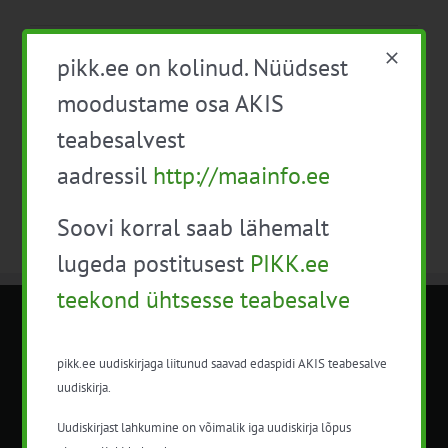
Eelmine päev
Järgmine päev
pikk.ee on kolinud. Nüüdsest
moodustame osa AKIS
Telli kalender
teabesalvest
aadressil
http://maainfo.ee
Soovi korral saab lähemalt
lugeda postitusest
PIKK.ee
teekond ühtsesse teabesalve
METK NÕUANDETEENISTUS
pikk.ee uudiskirjaga liitunud saavad edaspidi AKIS teabesalve
uudiskirja.
Nõuandeteenistuse nimetuse alt
korraldatalse põllu- ja maamajanduslikke
Uudiskirjast lahkumine on võimalik iga uudiskirja lõpus
nõustamisteenuseid.