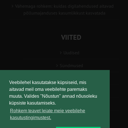
Vähemaga rohkem: kuidas digilahendused aitavad
põllumajanduses kasumlikkust kasvatada
VIITED
Uudised
Sündmused
Konsulent, nõustaja
Veebilehel kasutatakse küpsiseid, mis
aitavad meil oma veebilehte paremaks
Teabesalv
muuta. Valides "Nõustun" annad nõusoleku
küpsiste kasutamiseks.
Liitu uudiskirjaga
Rohkem teavet leiate meie veebilehe
kasutustingimustest.