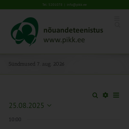
Skip
Tel: 5201078
|
info@pikk.ee
to
content
Sündmused 7. aug. 2026
Sünd
Otsi
Sündmused
Päev
Views
Näita
25.08.2025
Search
Naviga
Filtreid
Vali
and
10:00
kuupäev.
Views