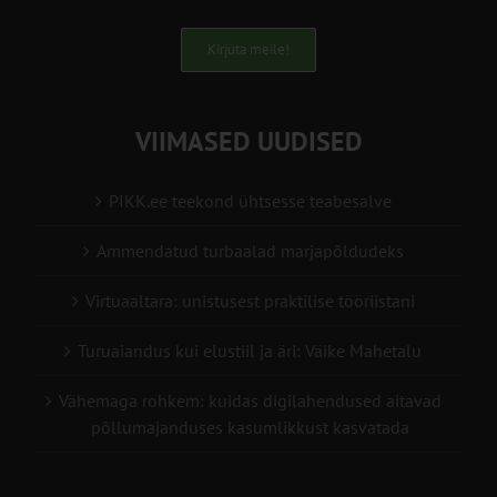
Kirjuta meile!
VIIMASED UUDISED
PIKK.ee teekond ühtsesse teabesalve
Ammendatud turbaalad marjapõldudeks
Virtuaaltara: unistusest praktilise tööriistani
Turuaiandus kui elustiil ja äri: Väike Mahetalu
Vähemaga rohkem: kuidas digilahendused aitavad
põllumajanduses kasumlikkust kasvatada