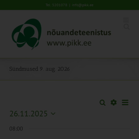
Skip
Tel: 5201078
|
info@pikk.ee
to
content
Sündmused 9. aug. 2026
Sünd
Otsi
Sündmused
Päev
Views
Näita
26.11.2025
Search
Naviga
Filtreid
Vali
and
08:00
kuupäev.
Views