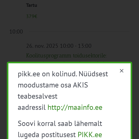
Tartu
379€
10:00
26. nov. 2025 10:00
-
13:00
Koolitusprogramm toidusektorile:
Digitaalne müük ja rahvusvaheline e-
pikk.ee on kolinud. Nüüdsest
kaubandus
moodustame osa AKIS
Veebis
teabesalvest
Tasuta
aadressil
http://maainfo.ee
Soovi korral saab lähemalt
Eelmine päev
Järgmine päev
lugeda postitusest
PIKK.ee