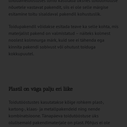
toiduainetööstuses tohib kasutada üksnes toiduohutuse
nõuetele vastavat pakendit, siis ei ole selle märgise
esitamine toitu sisaldaval pakendil kohustuslik.
Toidupakendil võidakse esitada teave ka selle kohta, mis
materjalist pakend on valmistatud – näiteks kolmest
noolest kolmnurga märk, kuid see ei tähenda ega
kinnita pakendi sobivust või ohutust toiduga
kokkupuutel.
Plastil on väga palju eri liike
Toidutööstustes kasutatakse kõige rohkem plast-,
kartong-, klaas- ja metallpakendeid ning nende
kombinatsioone. Tänapäeva toidutööstuse üks
olulisemaid pakendimaterjale on plast. Põhjus ei ole