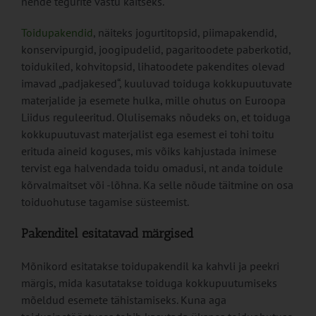
nende tegurite vastu kaitseks.
Toidupakendid
, näiteks jogurtitopsid, piimapakendid,
konservipurgid, joogipudelid, pagaritoodete paberkotid,
toidukiled, kohvitopsid, lihatoodete pakendites olevad
imavad „padjakesed“, kuuluvad toiduga kokkupuutuvate
materjalide ja esemete hulka, mille ohutus on Euroopa
Liidus reguleeritud. Olulisemaks nõudeks on, et toiduga
kokkupuutuvast materjalist ega esemest ei tohi toitu
erituda aineid koguses, mis võiks kahjustada inimese
tervist ega halvendada toidu omadusi, nt anda toidule
kõrvalmaitset või -lõhna. Ka selle nõude täitmine on osa
toiduohutuse tagamise süsteemist.
Pakenditel esitatavad märgised
Mõnikord esitatakse toidupakendil ka kahvli ja peekri
märgis, mida kasutatakse toiduga kokkupuutumiseks
mõeldud esemete tähistamiseks. Kuna aga