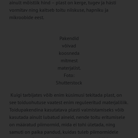
ainult mõistlik hind – plast on kerge, tugev ja hästi
vormitav ning kaitseb toitu niiskuse, hapniku ja
mikroobide eest.
Pakendid
võivad
koosneda
mitmest
materjalist.
Foto:
Shutterstock
Kuigi tarbijates võib enim küsimusi tekitada plast, on
see toiduohutuse vaatest enim reguleeritud materjaliliik.
Toidupakendina kasutatava plasti valmistamiseks võib
kasutada ainult lubatud aineid, nende toitu eritumisele
on määratud piirnormid, mida ei tohi ületada, ning
samuti on paika pandud, kuidas tuleb piirnormidele