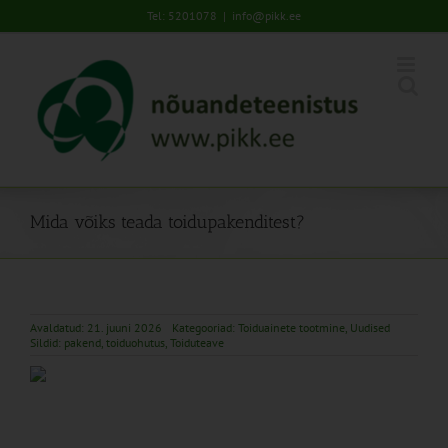
Skip
Tel: 5201078
|
info@pikk.ee
to
content
Mida võiks teada toidupakenditest?
Avaldatud: 21. juuni 2026
Kategooriad:
Toiduainete tootmine
,
Uudised
Sildid:
pakend
,
toiduohutus
,
Toiduteave