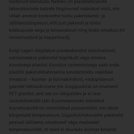
vastavust tõendada. Näiteks on plastmaterjalide
laboratoorsete katsete tingimused määratud viisil, mis
võtab arvesse konkreetse toidu pakendamis- ja
säilitamistingimusi, eriti just pakendi ja toidu
kokkupuute aega ja temperatuuri ning toidu omadusi (nt
rasvasisaldust ja happelisust).
Kuigi sageli räägitakse plastpakendist üldsõnaliselt,
valmistatakse pakendid tegelikult väga erineva
koostisega plastist. Koostise varieerimisega saab anda
plastile pakendimaterjalina kasutamiseks vajalikke
omadusi – kuuma- ja külmakindlust, vastupidavust
gaaside läbilaskvusele jne. Joogipudelid on enamasti
PET-plastist, sest see on läbipaistev ja ei lase
süsinikdioksiidi läbi. Kuumutamiseks mõeldud
küpsetuskotid on valmistatud polüamiidist, mis talub
kõrgemaid temperatuure. Sügavkülmatoodete pakendid
peavad säilitama omadused väga madalatel
temperatuuridel, et need ei muutuks külmas kergesti