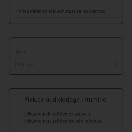
Mida näitavad toiduohutuse seirearuanded
Arhiiv
Arhiiv
Pikk.ee uudiskirjaga liitumine.
Isikuandmeid töötleme vastavalt
Isikuandmete töötlemise põhimõtetele