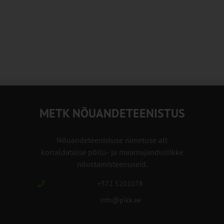
METK NÕUANDETEENISTUS
Nõuandeteenistuse nimetuse alt
korraldatalse põllu- ja maamajanduslikke
nõustamisteenuseid.
+372 5201078
info@pikk.ee