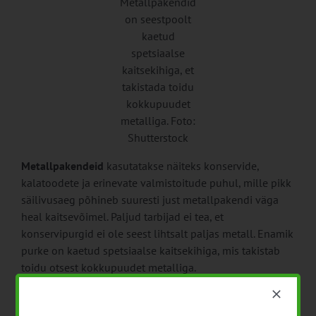
Metallpakendid
on seestpoolt
kaetud
spetsiaalse
kaitsekihiga, et
takistada toidu
kokkupuudet
metalliga. Foto:
Shutterstock
Metallpakendeid
kasutatakse näiteks konservide,
kalatoodete ja erinevate valmistoitude puhul, mille pikk
säilivusaeg põhineb suuresti just metallpakendi väga
heal kaitsevõimel. Paljud tarbijad ei tea, et
konservipurgid ei ole seest lihtsalt paljas metall. Enamik
purke on kaetud spetsiaalse kaitsekihiga, mis takistab
toidu otsest kokkupuudet metalliga.
Samas tuleb tarbijal konservi ostes tähelepanelik olla.
Mõlkis, paisunud või lekkiv metallpakend võib viidata