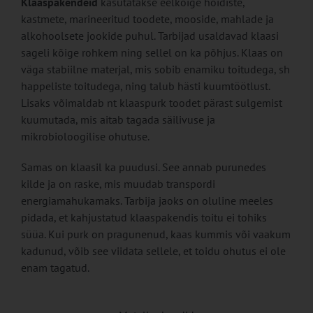
Klaaspakendeid
kasutatakse eelkõige hoidiste,
kastmete, marineeritud toodete, mooside, mahlade ja
alkohoolsete jookide puhul. Tarbijad usaldavad klaasi
sageli kõige rohkem ning sellel on ka põhjus. Klaas on
väga stabiilne materjal, mis sobib enamiku toitudega, sh
happeliste toitudega, ning talub hästi kuumtöötlust.
Lisaks võimaldab nt klaaspurk toodet pärast sulgemist
kuumutada, mis aitab tagada säilivuse ja
mikrobioloogilise ohutuse.
Samas on klaasil ka puudusi. See annab purunedes
kilde ja on raske, mis muudab transpordi
energiamahukamaks. Tarbija jaoks on oluline meeles
pidada, et kahjustatud klaaspakendis toitu ei tohiks
süüa. Kui purk on pragunenud, kaas kummis või vaakum
kadunud, võib see viidata sellele, et toidu ohutus ei ole
enam tagatud.