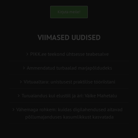
Kirjuta meile!
VIIMASED UUDISED
PIKK.ee teekond ühtsesse teabesalve
Ammendatud turbaalad marjapõldudeks
Virtuaaltara: unistusest praktilise tööriistani
Turuaiandus kui elustiil ja äri: Väike Mahetalu
Vähemaga rohkem: kuidas digilahendused aitavad
põllumajanduses kasumlikkust kasvatada