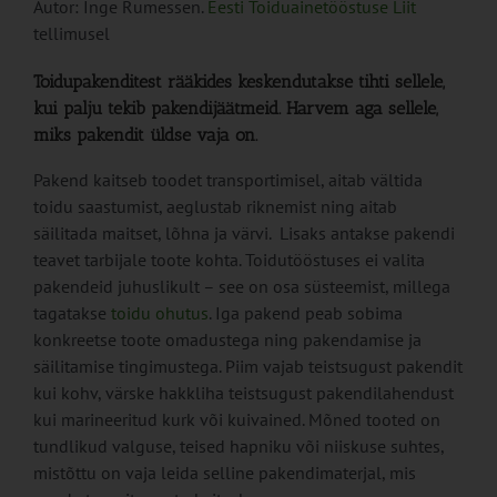
Autor: Inge Rumessen.
Eesti Toiduainetööstuse Liit
tellimusel
Toidupakenditest rääkides keskendutakse tihti sellele,
kui palju tekib pakendijäätmeid. Harvem aga sellele,
miks pakendit üldse vaja on.
Pakend kaitseb toodet transportimisel, aitab vältida
toidu saastumist, aeglustab riknemist ning aitab
säilitada maitset, lõhna ja värvi. Lisaks antakse pakendi
teavet tarbijale toote kohta. Toidutööstuses ei valita
pakendeid juhuslikult – see on osa süsteemist, millega
tagatakse
toidu ohutus
. Iga pakend peab sobima
konkreetse toote omadustega ning pakendamise ja
säilitamise tingimustega. Piim vajab teistsugust pakendit
kui kohv, värske hakkliha teistsugust pakendilahendust
kui marineeritud kurk või kuivained. Mõned tooted on
tundlikud valguse, teised hapniku või niiskuse suhtes,
mistõttu on vaja leida selline pakendimaterjal, mis