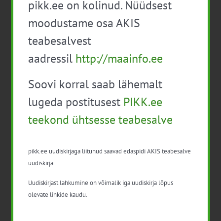
pikk.ee on kolinud. Nüüdsest
sellele, et pakendi kaitsevõime on kahjustunud ja toode
moodustame osa AKIS
riknenud.
teabesalvest
Kõik pakendid ei sobi korduskasutamiseks
aadressil
http://maainfo.ee
Viimastel aastatel on järjest rohkem teemaks olnud
pakendite korduv kasutamine
. Siin peab aga teadma, et
Soovi korral saab lähemalt
kõik toidupakendid ei ole mõeldud korduvkasutamiseks.
lugeda postitusest
PIKK.ee
Näiteks
plastist jogurti- või kohupiimatopsid, jäätise-
või salatikarbid
on üldjuhul toodetud ühekordseks
teekond ühtsesse teabesalve
kasutamiseks ja nende puhul ei ole tootja hinnanud,
kuidas materjal käitub pärast korduvat pesemist,
kuumutamist ja kokkupuudet toiduga, mis on
pikk.ee uudiskirjaga liitunud saavad edaspidi AKIS teabesalve
tõenäoliselt ka teistsuguste omadustega (nt on
uudiskirja.
happelisem või rasvasem) võrreldes toiduga, mis oli
Uudiskirjast lahkumine on võimalik iga uudiskirja lõpus
pakendis esmalt.
olevate linkide kaudu.
Salatikarbid ei sobi