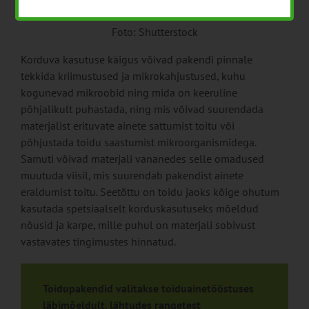
korduvkasutamiseks.
Foto: Shutterstock
Korduva kasutuse käigus võivad pakendi pinnale
tekkida kriimustused ja mikrokahjustused, kuhu
kogunevad mikroobid ning mida on keeruline
põhjalikult puhastada, ning mis võivad suurendada
materjalist erituvate ainete sattumist toitu või
põhjustada toidu saastumist mikroorganismidega.
Samuti võivad materjali vananedes selle omadused
muutuda viisil, mis suurendab pakendist ainete
eraldumist toitu. Seetõttu on toidu jaoks kõige ohutum
kasutada spetsiaalselt korduskasutuseks mõeldud
nõusid ja karpe, mille puhul on materjali sobivust
vastavates tingimustes hinnatud.
Toidupakendid valitakse toiduainetööstuses
läbimõeldult, lähtudes rangetest