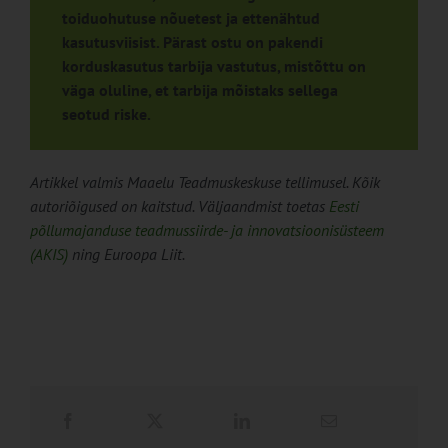
toiduohutuse nõuetest ja ettenähtud
kasutusviisist. Pärast ostu on pakendi
korduskasutus tarbija vastutus, mistõttu on
väga oluline, et tarbija mõistaks sellega
seotud riske.
Artikkel valmis Maaelu Teadmuskeskuse tellimusel. Kõik
autoriõigused on kaitstud. Väljaandmist toetas
Eesti
põllumajanduse teadmussiirde- ja innovatsioonisüsteem
(AKIS)
ning Euroopa Liit.