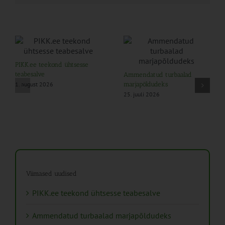
PIKK.ee teekond ühtsesse
teabesalve
Ammendatud turbaalad
1. august 2026
marjapõldudeks
25. juuli 2026
Viimased uudised
PIKK.ee teekond ühtsesse teabesalve
Ammendatud turbaalad marjapõldudeks