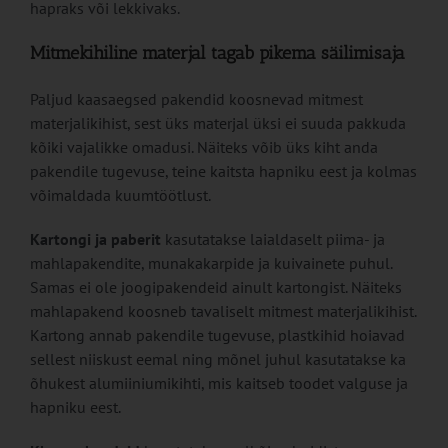
hapraks või lekkivaks.
Mitmekihiline materjal tagab pikema säilimisaja
Paljud kaasaegsed pakendid koosnevad mitmest
materjalikihist, sest üks materjal üksi ei suuda pakkuda
kõiki vajalikke omadusi. Näiteks võib üks kiht anda
pakendile tugevuse, teine kaitsta hapniku eest ja kolmas
võimaldada kuumtöötlust.
Kartongi ja paberit
kasutatakse laialdaselt piima- ja
mahlapakendite, munakakarpide ja kuivainete puhul.
Samas ei ole joogipakendeid ainult kartongist. Näiteks
mahlapakend koosneb tavaliselt mitmest materjalikihist.
Kartong annab pakendile tugevuse, plastkihid hoiavad
sellest niiskust eemal ning mõnel juhul kasutatakse ka
õhukest alumiiniumikihti, mis kaitseb toodet valguse ja
hapniku eest.