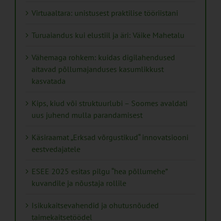
Virtuaaltara: unistusest praktilise tööriistani
Turuaiandus kui elustiil ja äri: Väike Mahetalu
Vähemaga rohkem: kuidas digilahendused
aitavad põllumajanduses kasumlikkust
kasvatada
Kips, kiud või struktuurlubi – Soomes avaldati
uus juhend mulla parandamisest
Käsiraamat „Erksad võrgustikud“ innovatsiooni
eestvedajatele
ESEE 2025 esitas pilgu “hea põllumehe”
kuvandile ja nõustaja rollile
Isikukaitsevahendid ja ohutusnõuded
taimekaitsetöödel