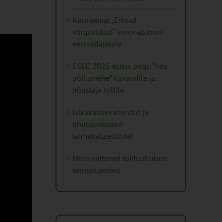
Käsiraamat „Erksad
võrgustikud“ innovatsiooni
eestvedajatele
ESEE 2025 esitas pilgu “hea
põllumehe” kuvandile ja
nõustaja rollile
Isikukaitsevahendid ja
ohutusnõuded
taimekaitsetöödel
Mida näitavad toiduohutuse
seirearuanded