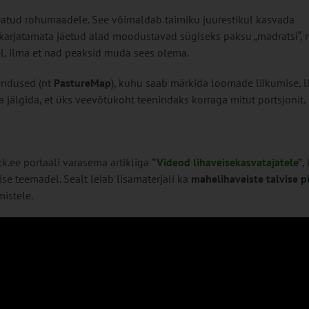
atud rohumaadele. See võimaldab taimiku juurestikul kasvada
arjatamata jäetud alad moodustavad sügiseks paksu „madratsi“, 
el, ilma et nad peaksid muda sees olema.
endused (nt
PastureMap
), kuhu saab märkida loomade liikumise, l
 jälgida, et üks veevõtukoht teenindaks korraga mitut portsjonit.
k.ee portaali varasema artikliga
“Videod lihaveisekasvatajatele”
,
se teemadel. Sealt leiab lisamaterjali ka
mahelihaveiste talvise 
istele.