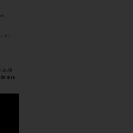
mis
isada
 kus Airi
pidamise