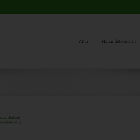
AKIS
Nõuandeteenistus
atus
,
Uudised
veisekasvatus