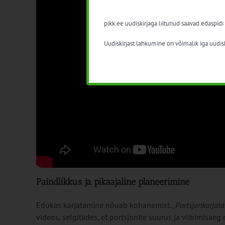
pikk.ee uudiskirjaga liitunud saavad edaspidi
Uudiskirjast lahkumine on võimalik iga uudisk
Paindlikkus ja pikaajaline planeerimine
Edukas karjatamine nõuab kohanemist.
„Portsjonkarjata
videos, selgitades, et portsjonite suurus ja viibimisaeg