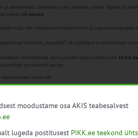
is ja ajamahukas, lükatakse uutes videotes ümber. Tegelikult võt
vaid umbes
15 minutit
.
aadi rulle, mis võimaldavad traati kiiresti ja sujuvalt pingutada 
stupidavad metallist „seasabad“ või ülikerged ja kvaliteetsed alum
eraatorid võimaldavad voolu puldist välja lülitada kuni
10 km ka
ea kõndima generaatori juurde.
e kasutamiseks vaata siit:
üdsest moodustame osa AKIS teabesalvest
o.ee
alt lugeda postitusest
PIKK.ee teekond ühts