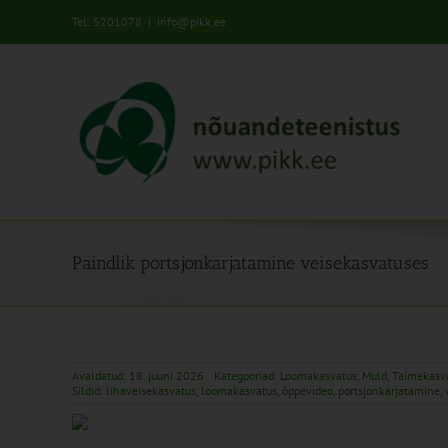
Skip
Tel: 5201078
|
info@pikk.ee
to
content
Paindlik portsjonkarjatamine veisekasvatuses
Avaldatud: 18. juuni 2026
Kategooriad:
Loomakasvatus
,
Muld
,
Taimekasv
Sildid:
lihaveisekasvatus
,
loomakasvatus
,
õppevideo
,
portsjonkarjatamine
,