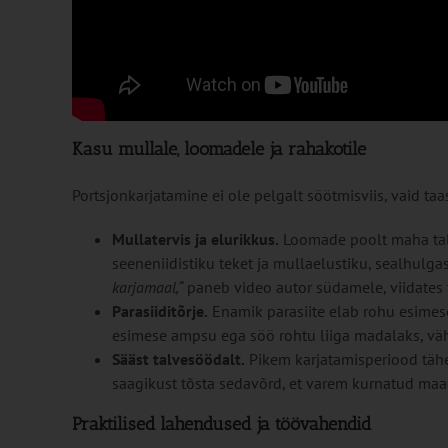
Kasu mullale, loomadele ja rahakotile
Portsjonkarjatamine ei ole pelgalt söötmisviis, vaid taa
Mullatervis ja elurikkus.
Loomade poolt maha tall
seeneniidistiku teket ja mullaelustiku, sealhulg
karjamaal,“
paneb video autor südamele, viidates 
Parasiiditõrje.
Enamik parasiite elab rohu esimes
esimese ampsu ega söö rohtu liiga madalaks, vähe
Sääst talvesöödalt.
Pikem karjatamisperiood täh
saagikust tõsta sedavõrd, et varem kurnatud ma
Praktilised lahendused ja töövahendid