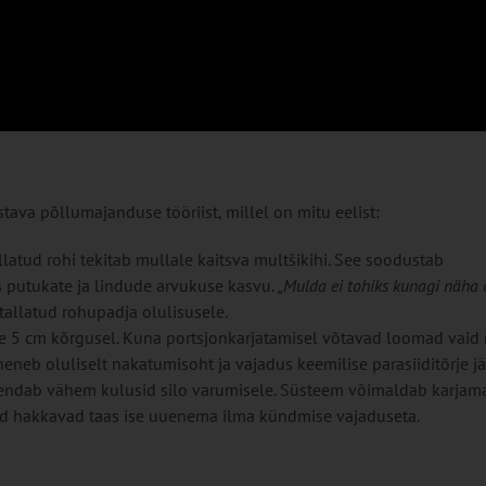
stava põllumajanduse tööriist, millel on mitu eelist:
atud rohi tekitab mullale kaitsva multšikihi. See soodustab
as putukate ja lindude arvukuse kasvu.
„Mulda ei tohiks kunagi näha 
tallatud rohupadja olulisusele.
e 5 cm kõrgusel. Kuna portsjonkarjatamisel võtavad loomad vaid
neb oluliselt nakatumisoht ja vajadus keemilise parasiiditõrje jä
endab vähem kulusid silo varumisele. Süsteem võimaldab karjam
ad hakkavad taas ise uuenema ilma kündmise vajaduseta.