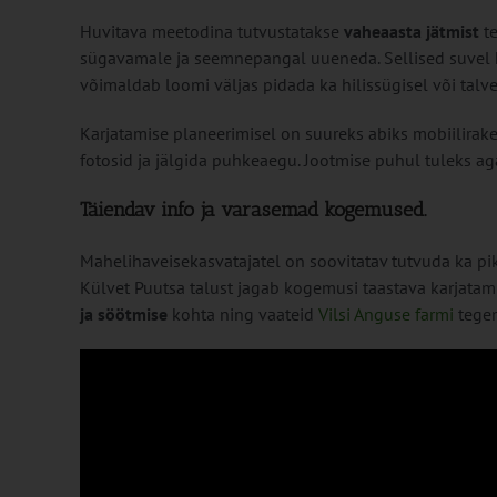
Huvitava meetodina tutvustatakse
vaheaasta jätmist
te
sügavamale ja seemnepangal uueneda. Sellised suvel k
võimaldab loomi väljas pidada ka hilissügisel või talv
Karjatamise planeerimisel on suureks abiks mobiilirak
fotosid ja jälgida puhkeaegu. Jootmise puhul tuleks aga
Täiendav info ja varasemad kogemused.
Mahelihaveisekasvatajatel on soovitatav tutvuda ka pik
Külvet Puutsa talust jagab kogemusi taastava karjatami
ja söötmise
kohta ning vaateid
Vilsi Anguse farmi
tegem