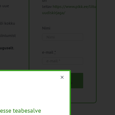
on
ab uue
leitav
https://www.pikk.ee/liitu-
uudiskirjaga/
või kokku
Nimi
iiniumist
uguselt
.
e-mail
*
Liitu
uudiskirjaga
esse teabesalve