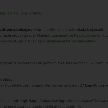
kasvatajate Seltsi artikkel
dlik portsjonkarjatamine
, mis võimaldab majandada karjamaid
oomade produktiivsust.
Mahepõllumajanduse Koostöökogu
on koo
evideod, mis aitavad seda süsteemi praktikas rakendada.
agamises sektoriteks ehk portsjoniteks, kus loomade liikumist ju
m päeva
.
valt puhata. Eesti tingimustes on see tavaliselt
27 kuni 60 päev
li karjatamisringi. Nagu rõhutatakse õppevideos:
„Mida väiksemad 
a või poole päevaga –, seda efektiivsemad me oleme“
.