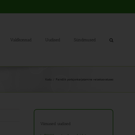
Valdkonnad
Uudised
Sündmused
Kodu
Paindlik portsjonkarjatamine veisekasvatuses
Viimased uudised