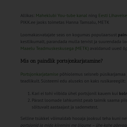
Allikas:
Maheklubi You-tube kanal
ning
Eesti Lihaveise
PIKK.ee jaoks toimetas Hanna Tamsalu, METK
Loomakasvatajate seas on kogumas populaarsust
pain
kestlikumalt, parandada mulla tervist ja suurendada l
Maaelu Teadmuskeskusega (METK)
avaldanud uued õpp
Mis on paindlik portsjonkarjatamine?
Portsjonkarjatamise
põhiolemus seisneb püsikarjamaa j
teadlikult. Süsteemi edu aluseks on kaks rusikareeglit:
Kari ei tohi viibida ühel portsjonil kauem kui
kol
Pärast loomade lahkumist peab taimik saama piisa
sõltuvalt aastaajast ja sademetest.
Selline tsükkel võimaldab hooaja jooksul teha kuni ne
portsjonid ja mida kiiremini me liigume – ühe-kahe päevag