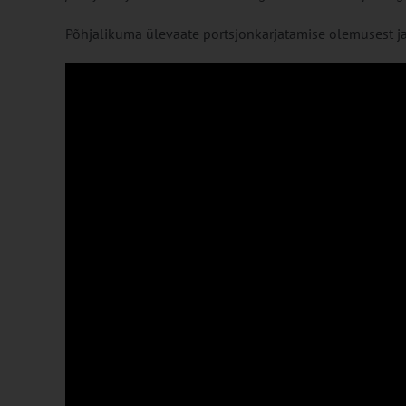
Põhjalikuma ülevaate portsjonkarjatamise olemusest ja