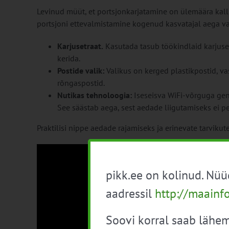
Levinud müüt, et portsjonkarjatamine on ülemäära kall
portsjoni ettevalmistamine kogenud kasvatajal aega 
Karjusetraat.
Kasutada tasub töökindlaid karjusetr
kerida.
Postide valik:
Valikus on kerged plastikpostid, va
rõngaspostid.
Nutikas tehnoloogia:
Iseseisva WiFi-võrguga gen
See säästab aega, sest aedade liigutamiseks ei p
Praktilisi nippe aedade rajamiseks ja erinevate tarvikut
pikk.ee on kolinud. Nü
aadressil
http://maainf
Soovi korral saab lähem