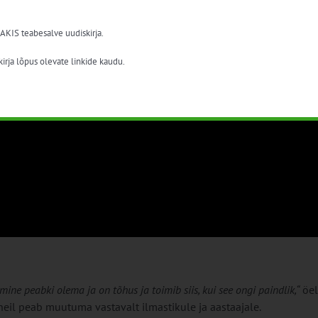
 AKIS teabesalve uudiskirja.
irja lõpus olevate linkide kaudu.
mine peabki olema ja on tõhus ja toimib siis, kui see ongi paindlik,“
öel
 neil peab muutuma vastavalt ilmastikule ja aastaajale.