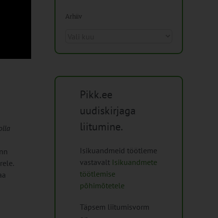
Arhiiv
Arhiiv
Pikk.ee
uudiskirjaga
liitumine.
olla
Isikuandmeid töötleme
 nn
vastavalt
Isikuandmete
rele.
töötlemise
aa
põhimõtetele
Täpsem liitumisvorm