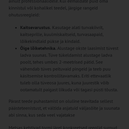
ainult professionaalidele. Kui eemaldate puid oma
kinnistul või kohalikel teedel, järgige rangeid
ohutusreegleid:
Kaitsevarustus.
Kasutage alati turvakiivrit,
kaitseprille, kuulmiskaitseid, turvasaapaid,
lõikekindlaid pükse ja kindaid.
Õige lõiketehnika.
Alustage okste laasimist tüvest
ladva suunas. Tüve tükeldamist alustage ladva
poolt, tehes umbes 2-meetrised pätid. See
vähendab tüves peituvaid pingeid ja teeb puu
käsitsemise kontrollitavamaks. Eriti ettevaatlik
tuleb olla tüveosa juures, kuna juurestik võib
ootamatult paigast liikuda või tagasi püsti tõusta.
Pärast teede puhastamist on oluline teavitada sellest
päästeteenistust, et vältida asjatuid väljasõite ja suunata
abi sinna, kus seda veel vajatakse
Metsas kehtivad tormi järel konkreetsed reeglid surnud