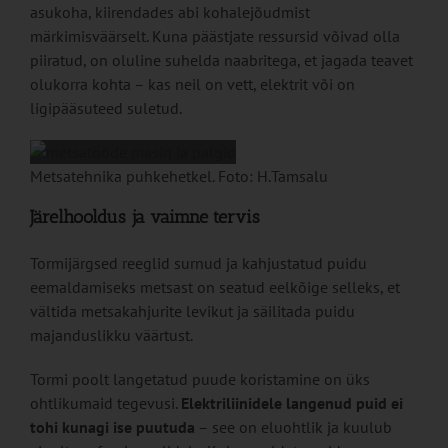
asukoha, kiirendades abi kohalejõudmist
märkimisväärselt. Kuna päästjate ressursid võivad olla
piiratud, on oluline suhelda naabritega, et jagada teavet
olukorra kohta – kas neil on vett, elektrit või on
ligipääsuteed suletud.
Metsatehnika puhkehetkel. Foto: H.Tamsalu
Järelhooldus ja vaimne tervis
Tormijärgsed reeglid surnud ja kahjustatud puidu
eemaldamiseks metsast on seatud eelkõige selleks, et
vältida metsakahjurite levikut ja säilitada puidu
majanduslikku väärtust.
Tormi poolt langetatud puude koristamine on üks
ohtlikumaid tegevusi.
Elektriliinidele langenud puid ei
tohi kunagi ise puutuda
– see on eluohtlik ja kuulub