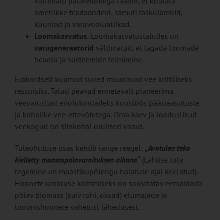
vältimatu patareitoitega raadio, et kuulata
ametlikke teadaandeid, samuti taskulambid,
küünlad ja varuvooluallikad.
Loomakasvatus.
Loomakasvatustaludes on
varugeneraatorid
vältimatud, et tagada loomade
heaolu ja süsteemide toimimine.
Erakordselt kuumad suved muudavad vee kriitiliseks
ressursiks. Talud peavad ennetavalt planeerima
veevarustust eriolukordadeks koostöös päästeasutuste
ja kohalike vee-ettevõtetega. Oma kaev ja looduslikud
veekogud on siinkohal olulised varud.
Tuleohutuse osas kehtib range reegel:
„Avotulen teko
kielletty maastopalovaroituksen aikana“
(Lahtise tule
tegemine on maastikupõlengu hoiatuse ajal keelatud).
Hoonete ümbruse kaitsmiseks on soovitatav eemaldada
põlev biomass (kuiv rohi, oksad) elumajade ja
tootmishoonete vahetust lähedusest.