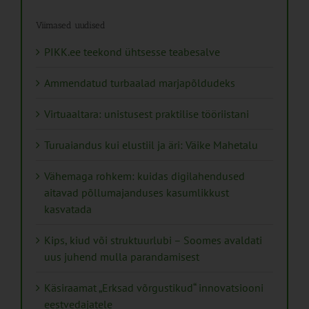
Viimased uudised
PIKK.ee teekond ühtsesse teabesalve
Ammendatud turbaalad marjapõldudeks
Virtuaaltara: unistusest praktilise tööriistani
Turuaiandus kui elustiil ja äri: Väike Mahetalu
Vähemaga rohkem: kuidas digilahendused
aitavad põllumajanduses kasumlikkust
kasvatada
Kips, kiud või struktuurlubi – Soomes avaldati
uus juhend mulla parandamisest
Käsiraamat „Erksad võrgustikud“ innovatsiooni
eestvedajatele