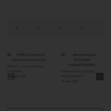
PIKK.ee teekond ühtsesse
teabesalve
Ammendatud turbaalad
1. august 2026
marjapõldudeks
25. juuli 2026