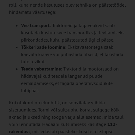
roll, kuna nende käsutuses olev tehnika on päästetöödel
hindamatu väärtusega:
Vee transport:
Traktoreid ja lägaveokeid saab
kasutada kustutusvee transpordiks ja levitamiseks
piirkondades, kuhu päästeautod ligi ei pääse.
Tõkkeribade loomine:
Ekskavaatoritega saab
kaevata kraave või puhastada ribasid, et takistada
tule levikut.
Teede vabastamine:
Traktorid ja mootorsaed on
hädavajalikud teedele langenud puude
eemaldamiseks, et tagada operatiivsõidukite
läbipääs.
Kui olukord on eluohtlik, on soovitatav viibida
siseruumides. Tormi või suitsuohu korral sulgege kõik
aknad ja uksed ning tooge varju alla esemed, mida tuul
võib lennutada. Hädaabi kutsumiseks kasutage
112-
rakendust
, mis edastab päästekeskusele teie täpse