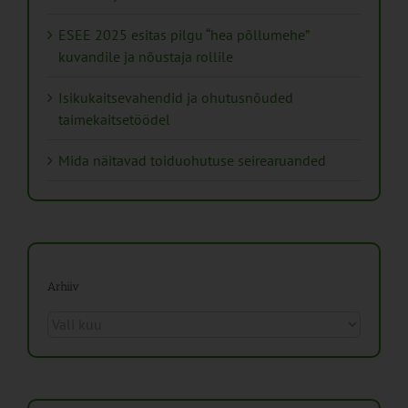
ESEE 2025 esitas pilgu “hea põllumehe”
kuvandile ja nõustaja rollile
Isikukaitsevahendid ja ohutusnõuded
taimekaitsetöödel
Mida näitavad toiduohutuse seirearuanded
Arhiiv
Arhiiv