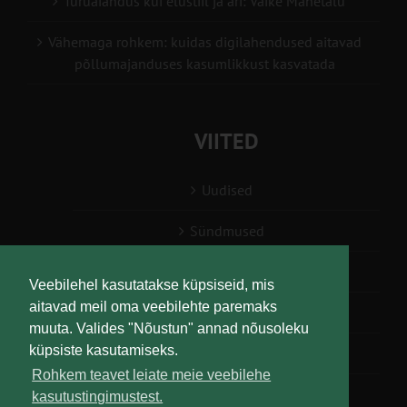
Turuaiandus kui elustiil ja äri: Väike Mahetalu
Vähemaga rohkem: kuidas digilahendused aitavad
põllumajanduses kasumlikkust kasvatada
VIITED
Uudised
Sündmused
Konsulent, nõustaja
Veebilehel kasutatakse küpsiseid, mis
aitavad meil oma veebilehte paremaks
Teabesalv
muuta. Valides "Nõustun" annad nõusoleku
küpsiste kasutamiseks.
Liitu uudiskirjaga
Rohkem teavet leiate meie veebilehe
kasutustingimustest.