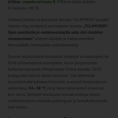
Allikas:
maaeluverkosto.fi
.
PIKK.ee jaoks töötles
H.Tamsalu, METK
Viidatud juhend on koostatud Soomes TULIMYRSKY-projekti
raames ning avaldatud soomekeelse teosena
„TULIMYRSKY:
Opas maatiloille ja metsänomistajille sään ääri-ilmiöihin
varautumiseen“
(Juhend taludele ja metsaomanikele
äärmuslikeks ilmaoludeks valmistumiseks).
Soome asjatundjate koostatud materjal on eeskujuks ka
Eesti põllumajandustootjatele, kuna prognooside
kohaselt sarnaneb Põhjamaade kliima aastaks 2050
praegusele Lõuna-Rootsi kliimale. See tähendab
kuumalainete kahekordistumist, suviseid temperatuure
vahemikus
34–38 °C
ning talve lühenemist enam kui
kuu võrra. Sellised muutused toovad endaga kaasa
märkimisväärse maastikupõlengute ja tormikahjustuste
riski kasvu.