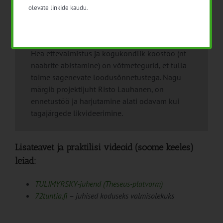
tuki onnettomuustilanteissa“
(Vaimne tugi
olevate linkide kaudu.
õnnetusolukordades).
Hea ettevalmistus ja kogukondlik koostöö (nt
naabrite abistamine) on võtmetegurid, et tulla
toime sagenevate loodusõnnetustega. Nagu
märgib projektijuht Risto Lauhanen, on
ennetustöö ja harjutamine alati odavam kui
tagajärgede likvideerimine.
Lisateavet ja praktilisi videoid (soome keeles)
leiad:
TULIMYRSKY-juhend (Theseus-platvorm)
72tuntia.fi
– juhised koduseks valmisolekuks