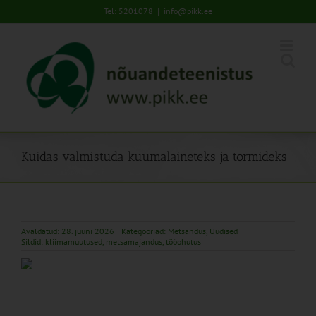
Skip
Tel: 5201078
|
info@pikk.ee
to
content
Kuidas valmistuda kuumalaineteks ja tormideks
Avaldatud: 28. juuni 2026
Kategooriad:
Metsandus
,
Uudised
Sildid:
kliimamuutused
,
metsamajandus
,
tööohutus