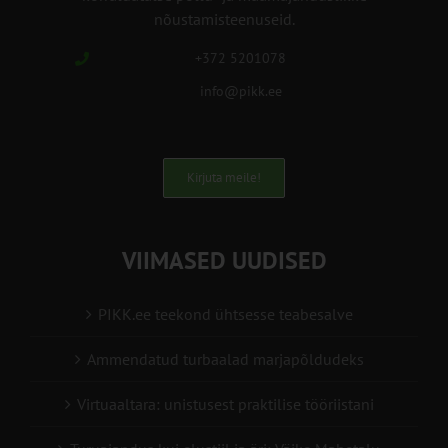
nõustamisteenuseid.
+372 5201078
info@pikk.ee
Kirjuta meile!
VIIMASED UUDISED
PIKK.ee teekond ühtsesse teabesalve
Ammendatud turbaalad marjapõldudeks
Virtuaaltara: unistusest praktilise tööriistani