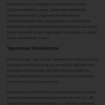
Metsanduses on pikaajaline riskijuhtimine seotud
liigilise mitmekesisusega:
„Sekametsät vähentävät
metsätuhojen riskiä“
(Segametsad vähendavad
metsakahjustuste riski). Segametsad on tormidele ja
kahjuritele vastupidavamad kui puhtad okaspuupuistud.
Vanad kuusikud tuleks õigeaegselt uuendada, et vältida
kuuse-kooreüraski levikut.
Tegutsemine kriisiolukorras
Kriisiolukorras, olgu selleks laastav torm või kontrolli alt
väljunud maastikupõleng, on esmatähtis säilitada rahu
ja järgida ametkondade juhiseid. Tegevust juhib sel
hetkel päästeteenistus, kes koordineerib ka võimalikku
inimeste või karja evakueerimist.
Hädaolukorras kehtib üldine abistamiskohustus kõigile
teovõimelistele kodanikele (tavaliselt vanuses 17–68
aastat). Põllumajandustootjatel on siinkohal unikaalne