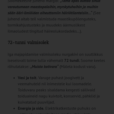
Soomekeelne juhend märgib:
„Tämä opas auttaa sinua
varautumaan maastopaloihin, myrskytuhoihin ja muihin
sään ääri-ilmiöiden aiheuttamiin häiriötilanteisiin…“
(See
juhend aitab teil valmistuda maastikupõlenguteks,
tormikahjustusteks ja muudeks äärmuslikest
ilmaoludest tingitud häireolukordadeks…).
72-tunni valmisolek
Iga majapidamise valmisoleku nurgakivi on suutlikkus
iseseisvalt toime tulla vähemalt
72 tundi
. Soome keeles
rõhutatakse:
„Muista kotivara“
(Mäleta kodust varu).
Vesi ja toit.
Varuge puhast joogivett ja
veemahuteid nii inimestele kui loomadele.
Toiduvaru peaks sisaldama kergesti säilivaid
toiduaineid nagu kuivtoit, konservid, pähklid ja
kuivatatud puuviljad.
Energia ja side.
Elektrikatkestuste puhuks on