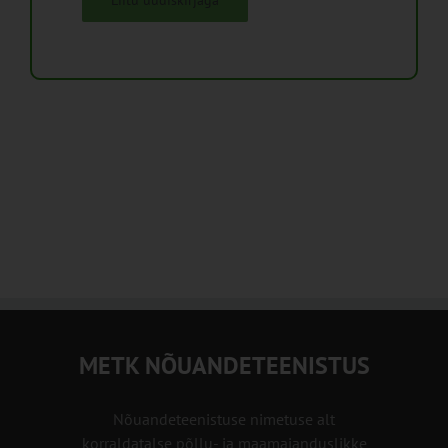
Liitu uudiskirjaga
METK NÕUANDETEENISTUS
Nõuandeteenistuse nimetuse alt
korraldatalse põllu- ja maamajanduslikke