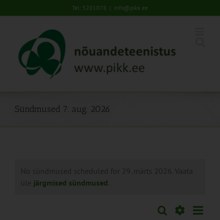
Skip
Tel: 5201078
|
info@pikk.ee
to
content
Sündmused 7. aug. 2026
No sündmused scheduled for 29. märts 2026. Vaata
üle
järgmised sündmused
.
Sünd
Otsi
Sündmused
Päev
Views