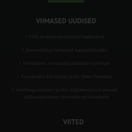
VIIMASED UUDISED
PIKK.ee teekond ühtsesse teabesalve
Ammendatud turbaalad marjapõldudeks
Virtuaaltara: unistusest praktilise tööriistani
Turuaiandus kui elustiil ja äri: Väike Mahetalu
Vähemaga rohkem: kuidas digilahendused aitavad
põllumajanduses kasumlikkust kasvatada
VIITED