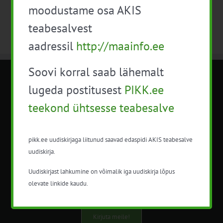
moodustame osa AKIS
teabesalvest
aadressil
http://maainfo.ee
Soovi korral saab lähemalt
METK NÕUANDETEENISTUS
lugeda postitusest
PIKK.ee
teekond ühtsesse teabesalve
Nõuandeteenistuse nimetuse alt
korraldatalse põllu- ja maamajanduslikke
nõustamisteenuseid.
pikk.ee uudiskirjaga liitunud saavad edaspidi AKIS teabesalve
uudiskirja.
+372 5201078
Uudiskirjast lahkumine on võimalik iga uudiskirja lõpus
info@pikk.ee
olevate linkide kaudu.
Kirjuta meile!