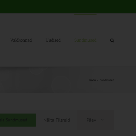
Valdkonnad
Uudised
Sündmused
Kodu
Sündmused
Sündmus
Näita Filtreid
Päev
eia Sündmused
Views
Navigation