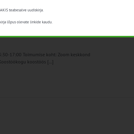
 AKIS teabesalve uudiskirja.
irja lõpus olevate linkide kaudu.
13:30-17:00 Toimumise koht: Zoom keskkond
oostöökogu koostöös [...]