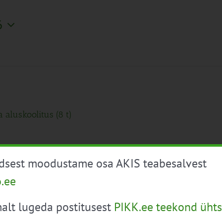
6
 aluskoolitus (8 t)
skoolitus (8 t) Koolitus toimub 30.märtsil 2026.a. Järvamaa
üdsest moodustame osa AKIS teabesalvest
o.ee
alt lugeda postitusest
PIKK.ee teekond ühts