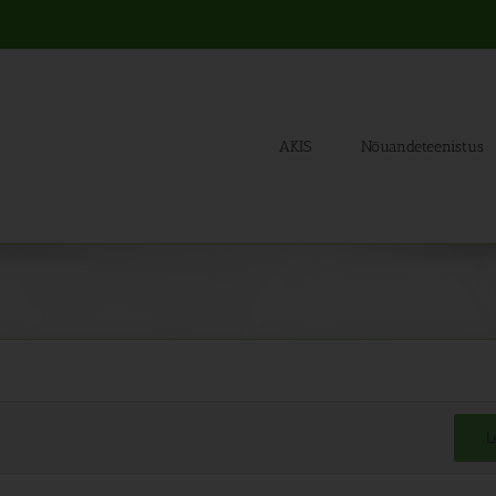
AKIS
Nõuandeteenistus
L