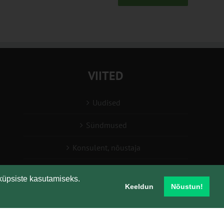
VIITED
Uudised
Sündmused
Konsulent, nõustaja
Teabesalv
küpsiste kasutamiseks.
Keeldun
Nõustun!
Liitu uudiskirjaga