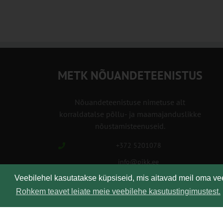
METK NÕUANDETEENISTUS
Nõuandeteenistuse nimetuse alt
korraldatalse põllu- ja maamajanduslikke
nõustamisteenuseid.
+372 5201078
info@pikk.ee
Veebilehel kasutatakse küpsiseid, mis aitavad meil oma v
Rohkem teavet leiate meie veebilehe kasutustingimustest.
Kirjuta meile!