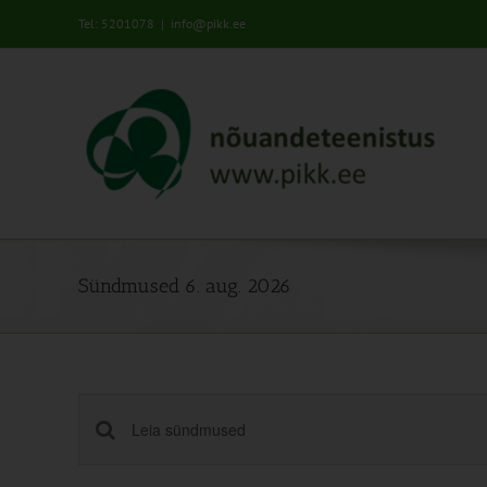
Skip
Tel: 5201078
|
info@pikk.ee
to
content
Sündmused 6. aug. 2026
Sündmused
Enter
Keyword.
Search