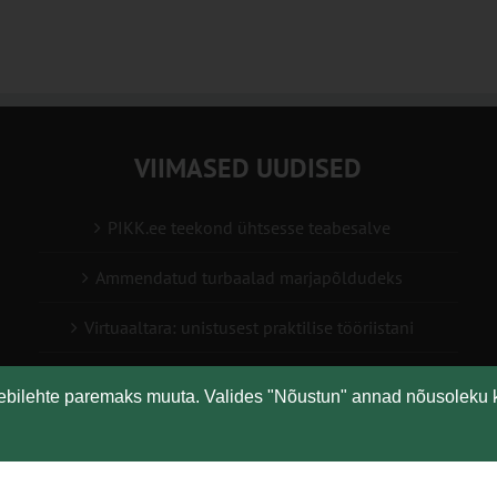
VIIMASED UUDISED
PIKK.ee teekond ühtsesse teabesalve
Ammendatud turbaalad marjapõldudeks
Virtuaaltara: unistusest praktilise tööriistani
Turuaiandus kui elustiil ja äri: Väike Mahetalu
eebilehte paremaks muuta. Valides "Nõustun" annad nõusoleku 
Vähemaga rohkem: kuidas digilahendused aitavad
põllumajanduses kasumlikkust kasvatada