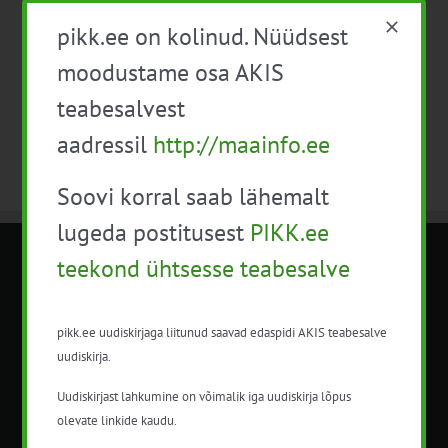
Eelmine päev
Järgmine päev
pikk.ee on kolinud. Nüüdsest
moodustame osa AKIS
Telli kalender
teabesalvest
aadressil
http://maainfo.ee
Soovi korral saab lähemalt
lugeda postitusest
PIKK.ee
teekond ühtsesse teabesalve
METK NÕUANDETEENISTUS
Nõuandeteenistuse nimetuse alt
pikk.ee uudiskirjaga liitunud saavad edaspidi AKIS teabesalve
korraldatalse põllu- ja maamajanduslikke
uudiskirja.
nõustamisteenuseid.
Uudiskirjast lahkumine on võimalik iga uudiskirja lõpus
+372 5201078
olevate linkide kaudu.