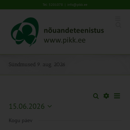
Skip
Tel: 5201078
|
info@pikk.ee
to
content
Sündmused 9. aug. 2026
Sünd
Otsi
Sündmused
Päev
Views
Näita
15.06.2026
Search
Naviga
Filtreid
Vali
and
Kogu päev
kuupäev.
Views