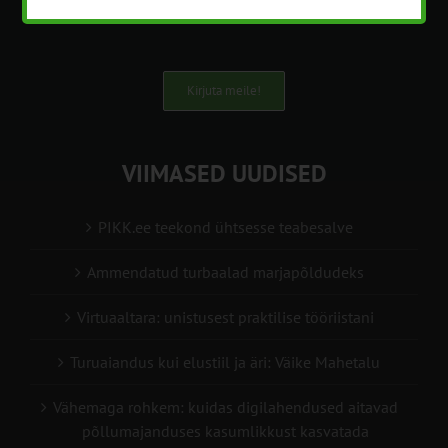
info@pikk.ee
Kirjuta meile!
VIIMASED UUDISED
PIKK.ee teekond ühtsesse teabesalve
Ammendatud turbaalad marjapõldudeks
Virtuaaltara: unistusest praktilise tööriistani
Turuaiandus kui elustiil ja äri: Väike Mahetalu
Vähemaga rohkem: kuidas digilahendused aitavad
põllumajanduses kasumlikkust kasvatada