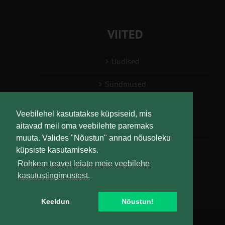
VIITED
Uudised
Sündmused
Konsulent, nõustaja
Veebilehel kasutatakse küpsiseid, mis
aitavad meil oma veebilehte paremaks
Teabesalv
muuta. Valides "Nõustun" annad nõusoleku
küpsiste kasutamiseks.
Liitu uudiskirjaga
Rohkem teavet leiate meie veebilehe
kasutustingimustest.
Keeldun
Nõustun!
Copyright
Maaelu Teadmuskeskus | All Rights Reserved