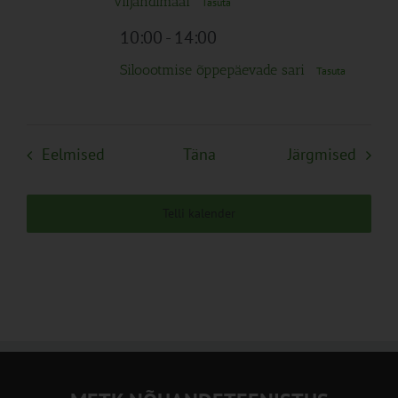
Viljandimaal
Tasuta
10:00
-
14:00
Siloootmise õppepäevade sari
Tasuta
Sündmused
Sünd
Eelmised
Täna
Järgmised
Telli kalender