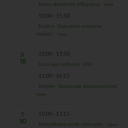
Rannu demofarmi põllujalutus
Tasuta
10:00
-
15:30
Koolitus “Toiduainete sensoorne
analüüs”
Tasuta
10:00
-
13:30
N
18
Linas Agro põllupäev 2026
11:00
-
16:15
Infopäev “Rohumaade loodusväärtused”
Tasuta
10:00
-
13:15
T
30
Mahepõllukultuuride esitluspäev
Tasuta