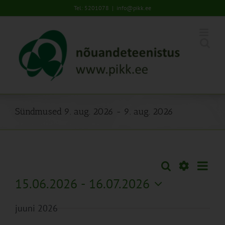
Skip
Tel: 5201078
|
info@pikk.ee
to
content
Sündmused 9. aug. 2026 - 9. aug. 2026
Sünd
Otsi
Sündmused
Lühiva
Views
Näita
15.06.2026
 - 
16.07.2026
Search
Naviga
Filtreid
Vali
and
juuni 2026
kuupäev.
Views