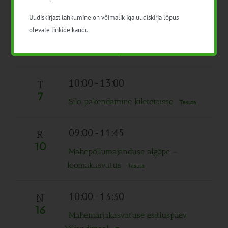
silotootmise infopäev Tartu Agros
Tasuta
Uudiskirjast lahkumine on võimalik iga uudiskirja lõpus
olevate linkide kaudu.
10:00
-
16:30
L
4
Mesinike suvepäev 2026
15€
10:00
-
13:00
T
7
Silo pakendamine kiletorusse
Tasuta
09:00
-
11:45
R
10
Mahepõllumajanduse algõpe –
loomakasvatus
Tasuta
10:00
-
13:30
N
16
Mahemarjakasvatuse esitluspäev