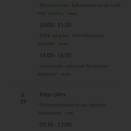
Kliimaseminar: kohanemine ei ole valik,
vaid vajadus
Tasuta
10:00
-
15:20
EPKK infopäev: Ettevõtlusalane
infopäev
Tasuta
14:00
-
16:30
Lamminiidu väärtuste hindamise
õppepäev
Tasuta
Kogu päev
K
17
Maheseemnekasvatuse õppereis
Saksamaale
400€
09:30
-
13:00