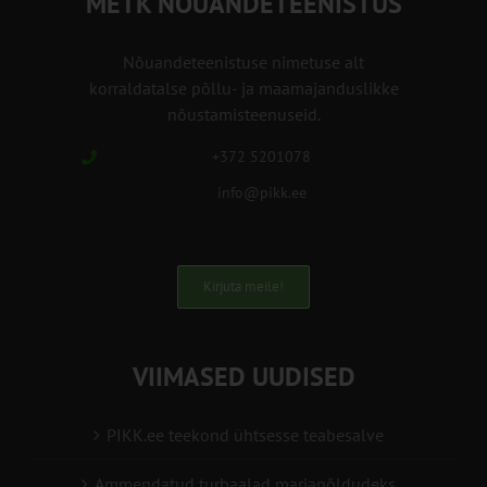
METK NÕUANDETEENISTUS
Nõuandeteenistuse nimetuse alt
korraldatalse põllu- ja maamajanduslikke
nõustamisteenuseid.
+372 5201078
info@pikk.ee
Kirjuta meile!
VIIMASED UUDISED
PIKK.ee teekond ühtsesse teabesalve
Ammendatud turbaalad marjapõldudeks