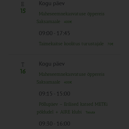
Navigation
Kogu päev
E
15
Maheseemnekasvatuse õppereis
Saksamaale
400€
09:00
-
17:45
Taimekaitse koolitus turustajale
70€
Kogu päev
T
16
Maheseemnekasvatuse õppereis
Saksamaale
400€
09:15
-
15:00
Põllupäev – Erilised katsed METKi
põldudel + AIRE klubi
Tasuta
09:30
-
16:00