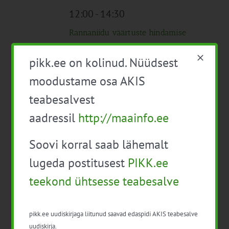
12:00
-
14:30
Rannaniidu väärtuste hindamise
õppepäev
pikk.ee on kolinud. Nüüdsest
15:00
-
21:00
moodustame osa AKIS
BASF Agrcultural solutions põllupäev
teabesalvest
2026
aadressil
http://maainfo.ee
juuli 2026
Soovi korral saab lähemalt
09:30
-
17:00
K
lugeda postitusest
PIKK.ee
1
Liidrite kool 2026
Tasuta
teekond ühtsesse teabesalve
09:30
-
16:00
N
2
pikk.ee uudiskirjaga liitunud saavad edaspidi AKIS teabesalve
METK Heinaseemnekasvatuse ja
uudiskirja.