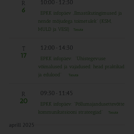
10:00
-
12:30
R
6
EPKK infopäev „Ilmastikutingimused ja
nende mõjudega toimetulek” (KSM,
MULD ja VESI)
Tasuta
12:00
-
14:30
T
17
EPKK infopäev: “Ühistegevuse
võimalused ja vajadused: head praktikad
ja edulood”
Tasuta
09:30
-
11:45
R
20
EPKK infopäev: “Põllumajandusettevõtte
kommunikatsiooni strateegiad”
Tasuta
aprill 2025