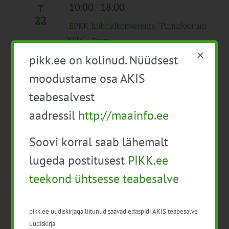
10:00
-
18:00
T
22
EPKK hübriidkonverents “Piimafoorum
2025”
Tasuta
pikk.ee on kolinud. Nüüdsest
september 2025
moodustame osa AKIS
11:00
-
17:00
K
teabesalvest
24
24.09 Maisisilo õpiring
Tasuta
aadressil
http://maainfo.ee
Kogu päev
N
Soovi korral saab lähemalt
25
Mahetootmise edendamine:
lugeda postitusest
PIKK.ee
Jätkusuutlikud praktikad ja
teekond ühtsesse teabesalve
innovatsioonid
Kogu päev
pikk.ee uudiskirjaga liitunud saavad edaspidi AKIS teabesalve
R
uudiskirja.
26