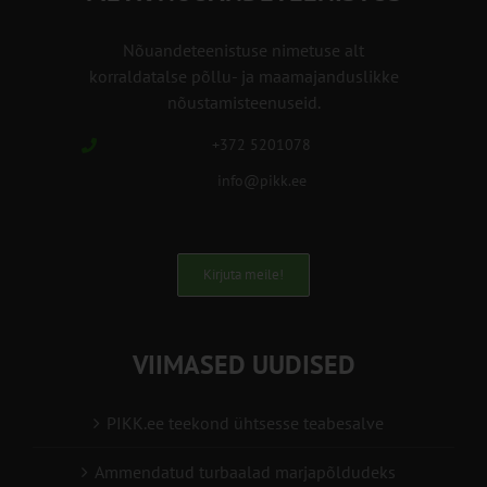
Nõuandeteenistuse nimetuse alt
korraldatalse põllu- ja maamajanduslikke
nõustamisteenuseid.
+372 5201078
info@pikk.ee
Kirjuta meile!
VIIMASED UUDISED
PIKK.ee teekond ühtsesse teabesalve
Ammendatud turbaalad marjapõldudeks