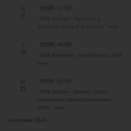
10:00
-
12:50
N
7
EPKK infopäev: „Õigusaktid ja
järelevalve (arengud ja uudised)”
Tasuta
10:00
-
16:00
T
19
EPKK konverents: Teraviljafoorum 2024
Tasuta
10:00
-
12:30
N
21
EPKK infopäev: “Süsiniku jalajälje
vähendamine piimakarjakasvatuses”
(KSM)
Tasuta
detsember 2024