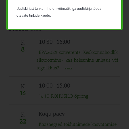
Mahetootmise edendamine:
Uudiskirjast lahkumine on võimalik iga uudiskirja lõpus
Jätkusuutlikud praktikad ja
olevate linkide kaudu.
innovatsioonid
oktoober 2025
10:30
-
15:00
K
8
EPA2025 konverents: Keskkonnahoidlik
silotootmine- kas helesinine unistus või
tegelikkus?
Tasuta
10:00
-
15:00
N
16
16.10 ROHUSILO õpiring
Kogu päev
K
22
Kaasaegsed toidutaimede kasvatamise