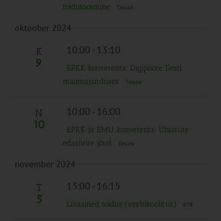
toidutootmine
Tasuta
oktoober 2024
10:00
-
13:10
K
9
EPKK konverents: Digipööre Eesti
maamajanduses
Tasuta
10:00
-
16:00
N
10
EPKK ja EMU konverents: Ühistute
edasiviiv jõud
Tasuta
november 2024
13:00
-
16:15
T
5
Lisaained toidus (veebikoolitus)
65€