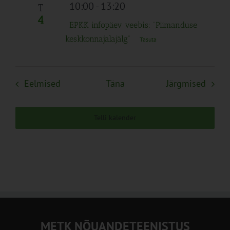
10:00
-
13:20
T
4
EPKK infopäev veebis: “Piimanduse
keskkonnajalajälg”
Tasuta
Sündmused
Sünd
Eelmised
Täna
Järgmised
Telli kalender
METK NÕUANDETEENISTUS