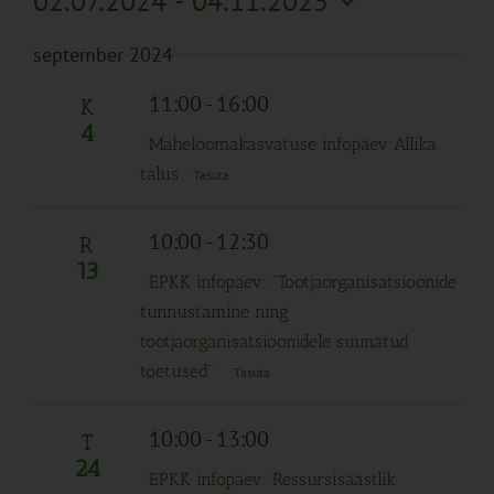
02.07.2024
 - 
04.11.2025
Search
Naviga
Filtreid
Vali
and
september 2024
kuupäev.
Views
Navigation
11:00
-
16:00
K
4
Maheloomakasvatuse infopäev Allika
talus
Tasuta
10:00
-
12:30
R
13
EPKK infopäev: “Tootjaorganisatsioonide
tunnustamine ning
tootjaorganisatsioonidele suunatud
toetused”
Tasuta
10:00
-
13:00
T
24
EPKK infopäev: Ressursisäästlik