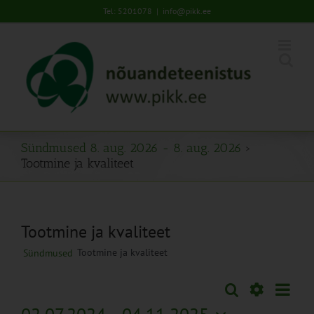
Skip
Tel: 5201078
|
info@pikk.ee
to
content
Sündmused 8. aug. 2026 - 8. aug. 2026
›
Tootmine ja kvaliteet
Tootmine ja kvaliteet
Tootmine ja kvaliteet
Sündmused
Sünd
Otsi
Sündmused
Lühiva
Views
Näita