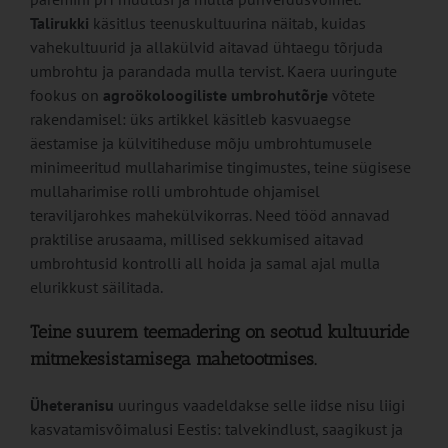
Talirukki
käsitlus teenuskultuurina näitab, kuidas
vahekultuurid ja allakülvid aitavad ühtaegu tõrjuda
umbrohtu ja parandada mulla tervist. Kaera uuringute
fookus on
agroökoloogiliste umbrohutõrje
võtete
rakendamisel: üks artikkel käsitleb kasvuaegse
äestamise ja külvitiheduse mõju umbrohtumusele
minimeeritud mullaharimise tingimustes, teine sügisese
mullaharimise rolli umbrohtude ohjamisel
teraviljarohkes mahekülvikorras. Need tööd annavad
praktilise arusaama, millised sekkumised aitavad
umbrohtusid kontrolli all hoida ja samal ajal mulla
elurikkust säilitada.
Teine suurem teemadering on seotud kultuuride
mitmekesistamisega mahetootmises.
Üheteranisu
uuringus vaadeldakse selle iidse nisu liigi
kasvatamisvõimalusi Eestis: talvekindlust, saagikust ja