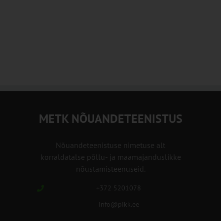
METK NÕUANDETEENISTUS
Nõuandeteenistuse nimetuse alt
korraldatalse põllu- ja maamajanduslikke
nõustamisteenuseid.
+372 5201078
info@pikk.ee