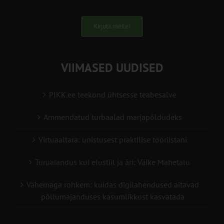
Kirjuta meile!
VIIMASED UUDISED
PIKK.ee teekond ühtsesse teabesalve
Ammendatud turbaalad marjapõldudeks
Virtuaaltara: unistusest praktilise tööriistani
Turuaiandus kui elustiil ja äri: Väike Mahetalu
Vähemaga rohkem: kuidas digilahendused aitavad
põllumajanduses kasumlikkust kasvatada