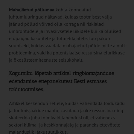
Mahajäetud põllumaa
kohta koondatud
juhtumiuuringud näitavad, kuidas tootmisest välja
jäänud põllud võivad olla korraga nii riskialad
umbrohtudele ja invasiivsetele liikidele kui ka olulised
elupaigad kasuritele ja tolmeldajatele. Töö pakub
suuniseid, kuidas vaadata mahajäetud põlde mitte ainult
probleemina, vaid ka potentsiaalse ressursina elurikkuse
ja ökosüsteemiteenuste seisukohalt.
Kogumiku lõpetab artikkel ringbiomajanduse
edendamise ettepanekutest Eesti esmases
toidutootmises.
Artikkel keskendub sellele, kuidas vähendada toidukadu
ja tootmisjääkide mahtu, kasutada jääke ressursina ning
skaleerida juba toimivaid lahendusi nii, et väheneks
sektori kliima- ja keskkonnajälg ja paraneks ettevõtete
majanduslik jätkusuutlikkus.