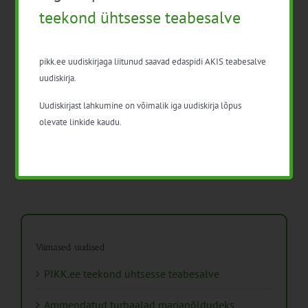
teekond ühtsesse teabesalve
pikk.ee uudiskirjaga liitunud saavad edaspidi AKIS teabesalve
uudiskirja.
PIKK.ee teekond ühtsesse
Uudiskirjast lahkumine on võimalik iga uudiskirja lõpus
teabesalve
Ammendatud turbaalad
olevate linkide kaudu.
1. august 2026
marjapõldudeks
25. juuli 2026
Viimased uudised
PIKK.ee teekond ühtsesse teabesalve
Ammendatud turbaalad marjapõldudeks