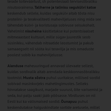
terade toiteväärtust, sh potentesiaali tervisesõbraliku
nisutoorainena.
Taliherne ja talinisu segukülvi katse
keskendub sellele, kuidas segukülv aitab tõsta nisu
proteiini- ja terakvaliteeti maheviljeluses ning mida see
tähendab külvi- ja koristusaja sobivuse seisukohalt.
Vahelmist
nisuheina
käsitletakse kui potentsiaalset
mitmeaastast kultuuri, mille sügav juurestik seob
süsinikku, vähendab nitraatide leostumist ja pakub
samaaegselt nii sööta kui teravilja ja mis omaduste
poolest sobib ka maheviljelusse.
Aianduse
maheuuringud annavad ülevaate sellest,
kuidas sordivalik aitab arendada keskkonnasõbralikku
tootmist.
Musta sõstra
puhul uuritakse, millised sordid
sobivad masinkorjeks mahetingimustes. Selleks
hinnatakse saagikust, marjade suurust, õite varisemist ja
seda, kui palju saaki jääb põõsasse. Võrdluses on nii
Eesti kui ka välismaised sordid.
Õunapuu
puhul
keskendutakse haiguskindlate sortide aretusele, millel