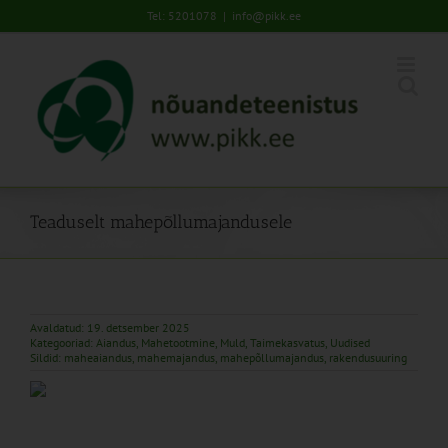
Skip
Tel: 5201078
|
info@pikk.ee
to
content
Teaduselt mahepõllumajandusele
Avaldatud: 19. detsember 2025
Kategooriad:
Aiandus
,
Mahetootmine
,
Muld
,
Taimekasvatus
,
Uudised
Sildid:
maheaiandus
,
mahemajandus
,
mahepõllumajandus
,
rakendusuuring