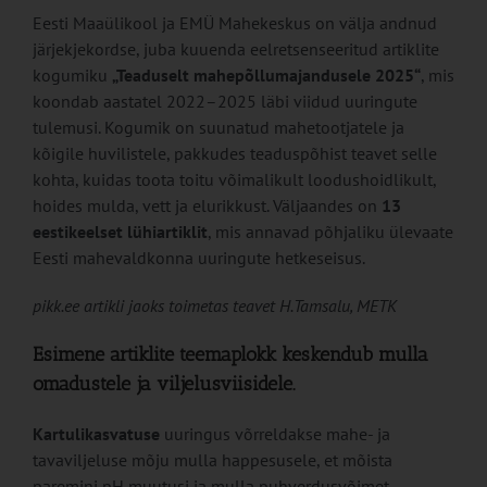
Eesti Maaülikool ja EMÜ Mahekeskus on välja andnud
järjekjekordse, juba kuuenda eelretsenseeritud artiklite
kogumiku
„Teaduselt mahepõllumajandusele 2025“
, mis
koondab aastatel 2022–2025 läbi viidud uuringute
tulemusi. Kogumik on suunatud mahetootjatele ja
kõigile huvilistele, pakkudes teaduspõhist teavet selle
kohta, kuidas toota toitu võimalikult loodushoidlikult,
hoides mulda, vett ja elurikkust. Väljaandes on
13
eestikeelset lühiartiklit
, mis annavad põhjaliku ülevaate
Eesti mahevaldkonna uuringute hetkeseisus.
pikk.ee artikli jaoks toimetas teavet H.Tamsalu, METK
Esimene artiklite teemaplokk keskendub mulla
omadustele ja viljelusviisidele.
Kartulikasvatuse
uuringus võrreldakse mahe- ja
tavaviljeluse mõju mulla happesusele, et mõista
paremini pH muutusi ja mulla puhverdusvõimet.