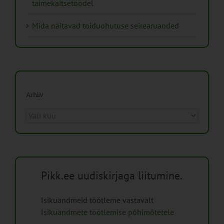
taimekaitsetöödel
Mida näitavad toiduohutuse seirearuanded
Arhiiv
Arhiiv
Pikk.ee uudiskirjaga liitumine.
Isikuandmeid töötleme vastavalt
Isikuandmete töötlemise põhimõtetele