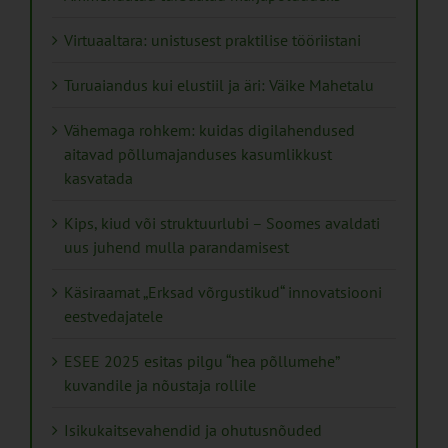
Virtuaaltara: unistusest praktilise tööriistani
Turuaiandus kui elustiil ja äri: Väike Mahetalu
Vähemaga rohkem: kuidas digilahendused
aitavad põllumajanduses kasumlikkust
kasvatada
Kips, kiud või struktuurlubi – Soomes avaldati
uus juhend mulla parandamisest
Käsiraamat „Erksad võrgustikud“ innovatsiooni
eestvedajatele
ESEE 2025 esitas pilgu “hea põllumehe”
kuvandile ja nõustaja rollile
Isikukaitsevahendid ja ohutusnõuded