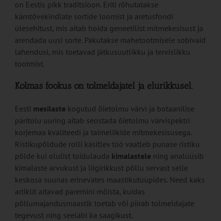
on Eestis pikk traditsioon. Eriti rõhutatakse
kärntõvekindlate sortide loomist ja aretusfondi
ülesehitust, mis aitab hoida geneetilist mitmekesisust ja
arendada uusi sorte. Pakutakse mahetootmisele sobivaid
lahendusi, mis toetavad jätkusuutlikku ja tervislikku
tootmist.
Kolmas fookus on tolmeldajatel ja elurikkusel.
Eesti
mesilaste
kogutud õietolmu värvi ja botaanilise
päritolu uuring aitab seostada õietolmu värvispektri
korjemaa kvaliteedi ja taimeliikide mitmekesisusega.
Ristikupõldude rolli käsitlev töö vaatleb punase ristiku
põlde kui olulist toidulauda
kimalastele
ning analüüsib
kimalaste arvukust ja liigirikkust põllu servast selle
keskosa suunas erinevates maastikutüüpides. Need kaks
artiklit aitavad paremini mõista, kuidas
põllumajandusmaastik toetab või piirab tolmeldajate
tegevust ning seeläbi ka saagikust.