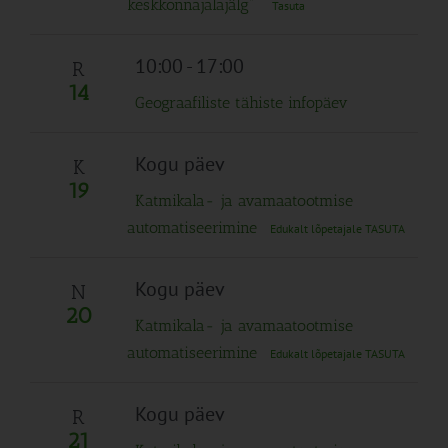
keskkonnajalajälg”
Tasuta
10:00
-
17:00
R
14
Geograafiliste tähiste infopäev
Kogu päev
K
19
Katmikala- ja avamaatootmise
automatiseerimine
Edukalt lõpetajale TASUTA
Kogu päev
N
20
Katmikala- ja avamaatootmise
automatiseerimine
Edukalt lõpetajale TASUTA
Kogu päev
R
21