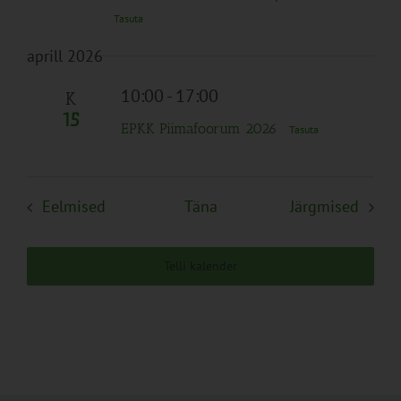
Tasuta
aprill 2026
10:00
-
17:00
K
15
EPKK Piimafoorum 2026
Tasuta
Sündmused
Sünd
Eelmised
Täna
Järgmised
Telli kalender