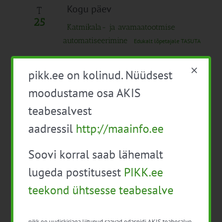
Kogu päev
T
25
Katmikala- ja avamaatootmise
automatiseerimine
Edukalt lõpetajale TASUTA
10:00
-
16:00
pikk.ee on kolinud. Nüüdsest
Elutsükli hindamise seminar
Tasuta
moodustame osa AKIS
detsember 2025
teabesalvest
11:00
-
16:40
aadressil
http://maainfo.ee
N
11
Pakendikonverents 2025 “Jätkusuutlik
Soovi korral saab lähemalt
pakendamine“
35€
lugeda postitusest
PIKK.ee
jaanuar 2026
teekond ühtsesse teabesalve
Kogu päev
E
5
Ringbiomajandus aianduse ja
pikk.ee uudiskirjaga liitunud saavad edaspidi AKIS teabesalve