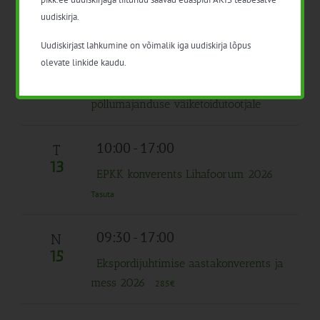
põllumajanduse väiketoidutootjale
uudiskirja.
Uudiskirjast lahkumine on võimalik iga uudiskirja lõpus
Kogu päev
T
olevate linkide kaudu.
6
Ringbiomajandus aianduse ja
põllumajanduse väiketoidutootjale
10:00
-
17:00
T
13
EPKK konverents Lihafoorum 2026
Tasuta
09:30
-
17:00
N
15
Ekspordijuhtimise aastakonverents ja
mess 2026
285€