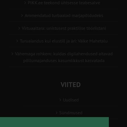
PIKK.ee teekond ühtsesse teabesalve
Ammendatud turbaalad marjapõldudeks
Virtuaaltara: unistusest praktilise tööriistani
Turuaiandus kui elustiil ja äri: Väike Mahetalu
Vähemaga rohkem: kuidas digilahendused aitavad
põllumajanduses kasumlikkust kasvatada
VIITED
Uudised
Sündmused
Konsulent, nõustaja