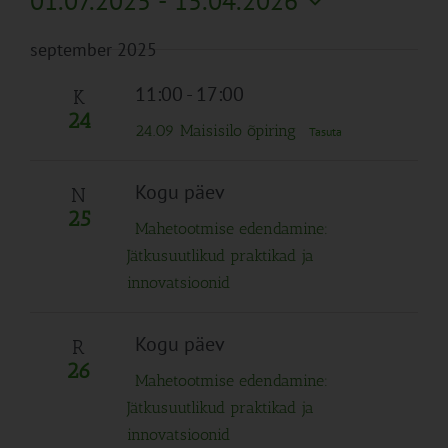
01.07.2025
 - 
15.04.2026
Search
Naviga
Filtreid
Vali
and
september 2025
kuupäev.
Views
Navigation
11:00
-
17:00
K
24
24.09 Maisisilo õpiring
Tasuta
Kogu päev
N
25
Mahetootmise edendamine:
Jätkusuutlikud praktikad ja
innovatsioonid
Kogu päev
R
26
Mahetootmise edendamine:
Jätkusuutlikud praktikad ja
innovatsioonid