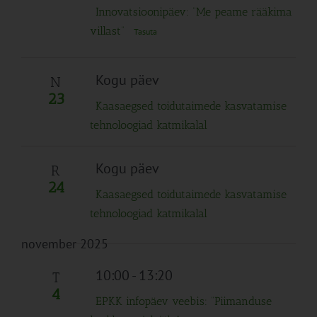
Innovatsioonipäev: “Me peame rääkima
villast”
Tasuta
Kogu päev
N
23
Kaasaegsed toidutaimede kasvatamise
tehnoloogiad katmikalal
Kogu päev
R
24
Kaasaegsed toidutaimede kasvatamise
tehnoloogiad katmikalal
november 2025
10:00
-
13:20
T
4
EPKK infopäev veebis: “Piimanduse