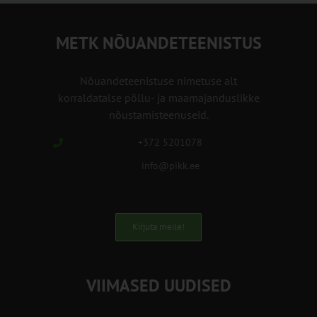
METK NÕUANDETEENISTUS
Nõuandeteenistuse nimetuse alt
korraldatalse põllu- ja maamajanduslikke
nõustamisteenuseid.
+372 5201078
info@pikk.ee
Kirjuta meile!
VIIMASED UUDISED