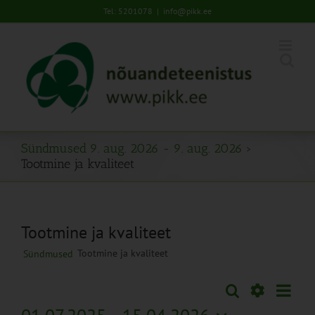
Skip
Tel: 5201078
|
info@pikk.ee
to
content
Sündmused 9. aug. 2026 - 9. aug. 2026
›
Tootmine ja kvaliteet
Tootmine ja kvaliteet
Tootmine ja kvaliteet
Sündmused
Sünd
Otsi
Sündmused
Lühiva
Views
Näita