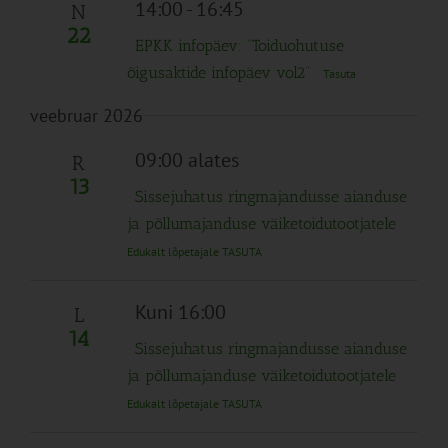
14:00
-
16:45
N
22
EPKK infopäev: “Toiduohutuse
õigusaktide infopäev vol2”
Tasuta
veebruar 2026
09:00 alates
R
13
Sissejuhatus ringmajandusse aianduse
ja põllumajanduse väiketoidutootjatele
Edukalt lõpetajale TASUTA
Kuni 16:00
L
14
Sissejuhatus ringmajandusse aianduse
ja põllumajanduse väiketoidutootjatele
Edukalt lõpetajale TASUTA