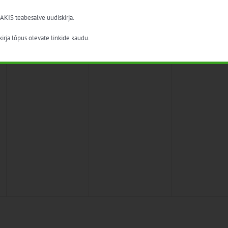
 AKIS teabesalve uudiskirja.
irja lõpus olevate linkide kaudu.