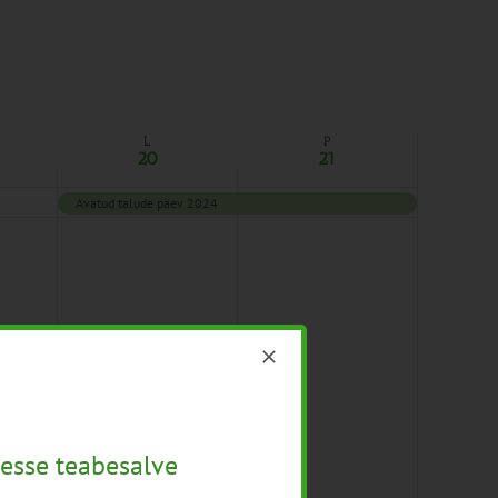
L
P
20
21
Avatud talude päev 2024
esse teabesalve