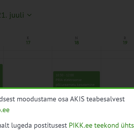
21. juuli
K
N
R
17
18
19
10:30
-
12:00
PRIA elektroonse
põlluraamatu kasutamine
üdsest moodustame osa AKIS teabesalvest
o.ee
alt lugeda postitusest
PIKK.ee teekond ühts