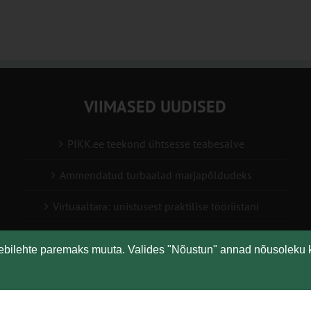
VIIMASED UUDISED
PIKK.ee teekond ühtsesse teabesalve
Ammendatud turbaalad marjapõldudeks
Virtuaaltara: unistusest praktilise tööriistani
Turuaiandus kui elustiil ja äri: Väike Mahetalu
eebilehte paremaks muuta. Valides "Nõustun" annad nõusoleku 
Vähemaga rohkem: kuidas digilahendused aitavad
põllumajanduses kasumlikkust kasvatada