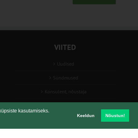
VIITED
Uudised
Sündmused
Konsulent, nõustaja
Teabesalv
küpsiste kasutamiseks.
Keeldun
Nõustun!
Liitu uudiskirjaga