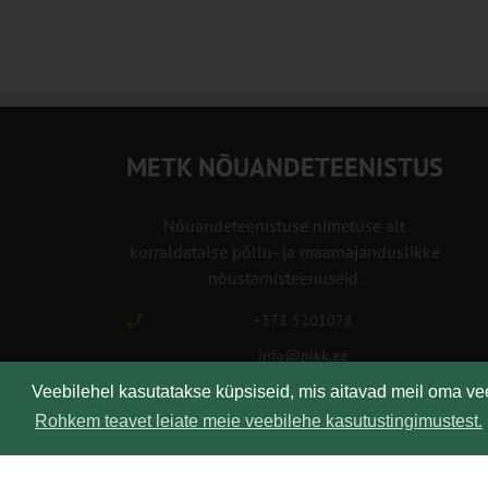
METK NÕUANDETEENISTUS
Nõuandeteenistuse nimetuse alt
korraldatalse põllu- ja maamajanduslikke
nõustamisteenuseid.
+372 5201078
info@pikk.ee
Veebilehel kasutatakse küpsiseid, mis aitavad meil oma v
Rohkem teavet leiate meie veebilehe kasutustingimustest.
Kirjuta meile!