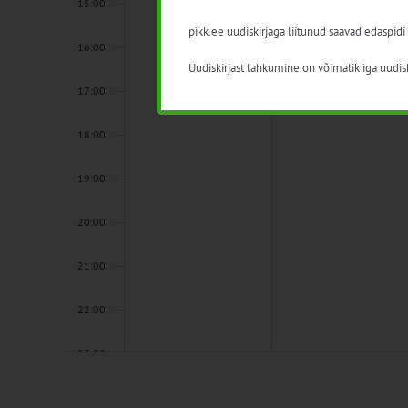
15:00
pikk.ee uudiskirjaga liitunud saavad edaspidi
16:00
Uudiskirjast lahkumine on võimalik iga uudisk
17:00
18:00
19:00
20:00
21:00
22:00
23:00
00:00