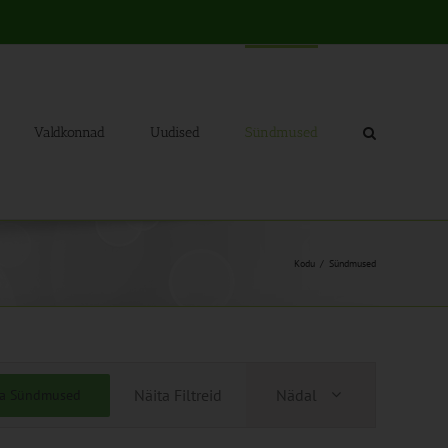
Valdkonnad
Uudised
Sündmused
Kodu
Sündmused
Sündmus
Näita Filtreid
Nädal
ia Sündmused
Views
Navigation