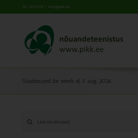
Skip
Tel: 5201078
|
info@pikk.ee
to
content
00:00
01:00
Sündmused for week of 3. aug. 2026
02:00
03:00
04:00
Sündmused
Enter
05:00
Keyword.
Search