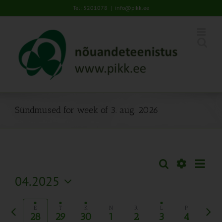
Skip
Tel: 5201078
|
info@pikk.ee
to
content
Sündmused for week of 3. aug. 2026
Sünd
Otsi
Sündmused
Nädal
Views
Näita
04.2025
Search
Naviga
Filtreid
Vali
and
kuupäev.
Eelmine
Järg
Views
E
T
K
N
R
L
P
28
29
30
1
2
3
4
nädal
näda