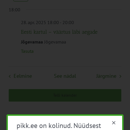
Navigation
18:00
28. apr. 2025 18:00
-
20:00
Eesti kartul – väärtus läbi aegade
Jõgevamaa
Jõgevamaa
Tasuta
Eelmine
See nädal
Järgmine
Telli kalender
pikk.ee on kolinud. Nüüdsest