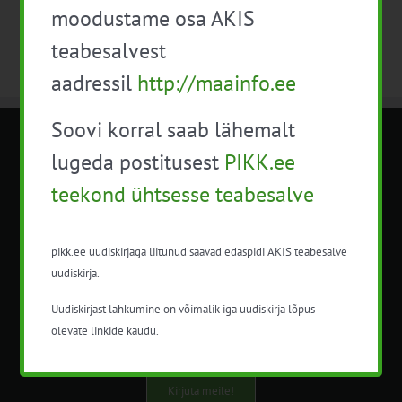
moodustame osa AKIS
teabesalvest
aadressil
http://maainfo.ee
Soovi korral saab lähemalt
METK NÕUANDETEENISTUS
lugeda postitusest
PIKK.ee
teekond ühtsesse teabesalve
Nõuandeteenistuse nimetuse alt
korraldatalse põllu- ja maamajanduslikke
nõustamisteenuseid.
pikk.ee uudiskirjaga liitunud saavad edaspidi AKIS teabesalve
uudiskirja.
+372 5201078
Uudiskirjast lahkumine on võimalik iga uudiskirja lõpus
info@pikk.ee
olevate linkide kaudu.
Kirjuta meile!