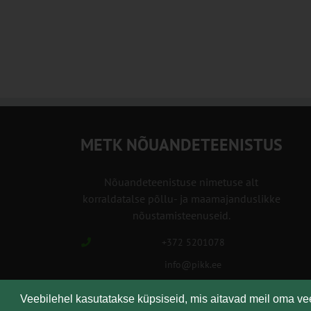
METK NÕUANDETEENISTUS
Nõuandeteenistuse nimetuse alt
korraldatalse põllu- ja maamajanduslikke
nõustamisteenuseid.
+372 5201078
info@pikk.ee
Veebilehel kasutatakse küpsiseid, mis aitavad meil oma v