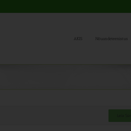
AKIS
Nõuandeteenistus
Leia S