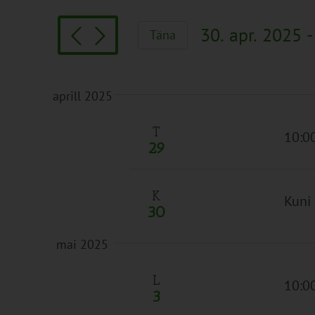
Search
and
for
Views
30. apr. 2025
 -
Täna
Sündmused
Navigation
Vali
by
kuupäev.
Keyword.
aprill 2025
T
10:00
29
K
Kuni
30
mai 2025
L
10:0
3