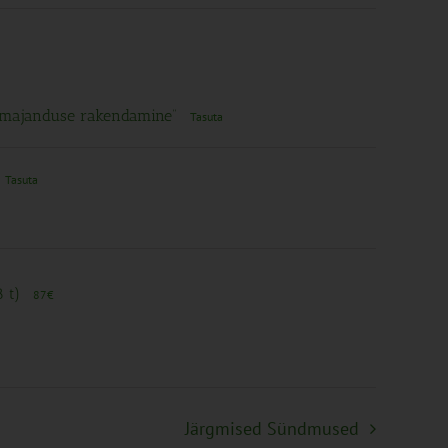
llumajanduse rakendamine”
Tasuta
Tasuta
8 t)
87€
Järgmised
Sündmused