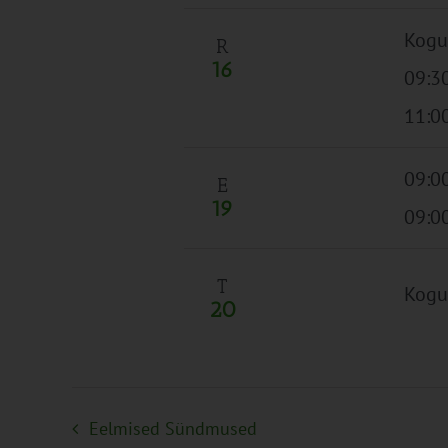
Kogu
R
16
09:3
11:0
09:0
E
19
09:0
T
Kogu
20
Eelmised
Sündmused