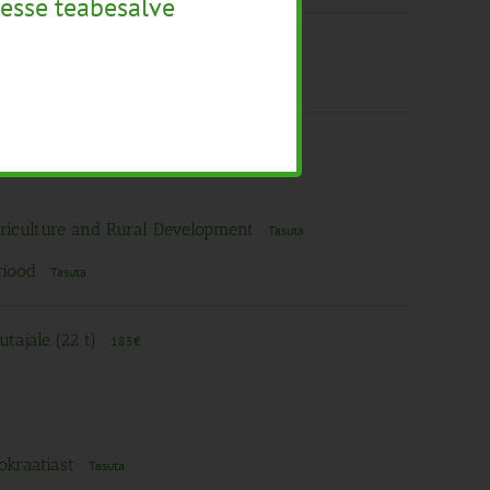
esse teabesalve
utajale (22 t)
185€
utajale (22 t)
185€
Agriculture and Rural Development
Tasuta
eriood
Tasuta
utajale (22 t)
185€
mokraatiast
Tasuta