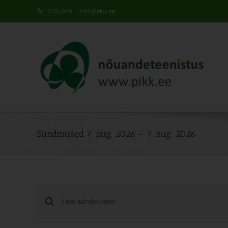
Skip
Tel: 5201078
|
info@pikk.ee
to
content
Sündmused 7. aug. 2026 - 7. aug. 2026
Sündmused
Enter
Keyword.
Search