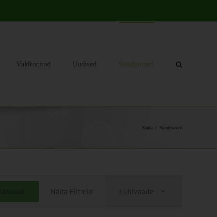
Valdkonnad
Uudised
Sündmused
Kodu
Sündmused
Sündmus
Näita Filtreid
Lühivaade
ündmused
Views
Navigation