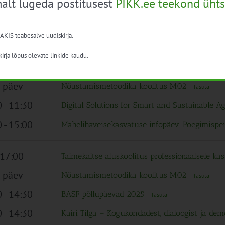
alt lugeda postitusest
PIKK.ee teekond ühts
 alates
Taimekaitse aluskoolitus professionaalsele kas
 AKIS teabesalve uudiskirja.
irja lõpus olevate linkide kaudu.
 päev
Taimekaitse aluskoolitus professionaalsele kas
 päev
Nõustamismetoodika koolitus M02
Tasuta
0
-
11:30
Digital Solutions for Smart and Sustainable 
0
-
15:00
Mahelihaveisekasvatuse infopäev. Poegimisp
 17:00
Taimekaitse aluskoolitus professionaalsele kas
 päev
Nõustamismetoodika koolitus M02
Tasuta
0
-
14:30
BASF põllupäevad 2025
Tasuta
0
-
14:30
Kairi Tilga – Kogukondadest, dialoogist ja de