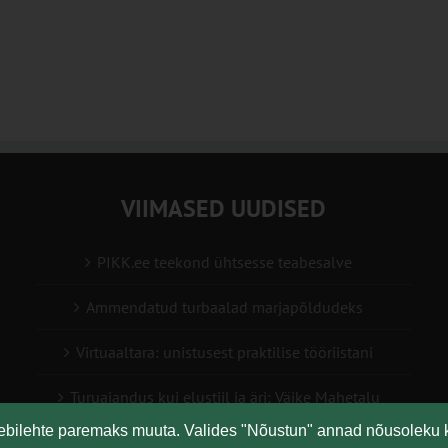
VIIMASED UUDISED
PIKK.ee teekond ühtsesse teabesalve
Ammendatud turbaalad marjapõldudeks
Virtuaaltara: unistusest praktilise tööriistani
Turuaiandus kui elustiil ja äri: Väike Mahetalu
eebilehte paremaks muuta. Valides "Nõustun" annad nõusoleku 
Vähemaga rohkem: kuidas digilahendused aitavad