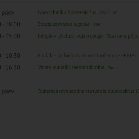
 päev
Noortaluniku kutsevõistlus 2025
5€
0
-
18:00
Sparglikasvatus algajale
80€
0
-
15:00
Infopäev põldude külastusega: “Taastava põ
0
-
10:30
Pindala- ja loomatoetuste taotlemine ePRIAs
0
-
16:30
Veiste kunstlik seemendamine
Tasuta
 päev
Taimekaitsevahendite turustaja aluskoolitus (