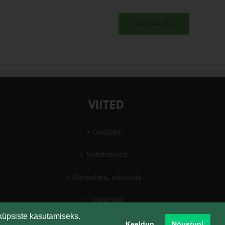
Telli kalender
VIITED
Uudised
Sündmused
Konsulent, nõustaja
Teabesalv
küpsiste kasutamiseks.
Liitu uudiskirjaga
Keeldun
Nõustun!