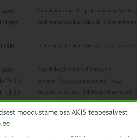
 päev
Taimekaitsevahendite professionaalse kasutaj
 alates
Keskkonnasäästlikud sõidukid ja alternatiivk
 17:00
Keskkonnasäästlikud sõidukid ja alternatiivk
 päev
Agroökoloogia suvekool Portugalis
0
-
15:30
Infopäev “Ökosüsteemiteenused”
Tasuta
0
-
13:30
Perioodi 2023–2027 põllumajandusettevõtja ke
saavutamise investeeringutoetuse infopäev
Ta
üdsest moodustame osa AKIS teabesalvest
 päev
Agroökoloogia suvekool Portugalis
o.ee
0
-
12:00
Infopäev SAK olukorrast
Tasuta