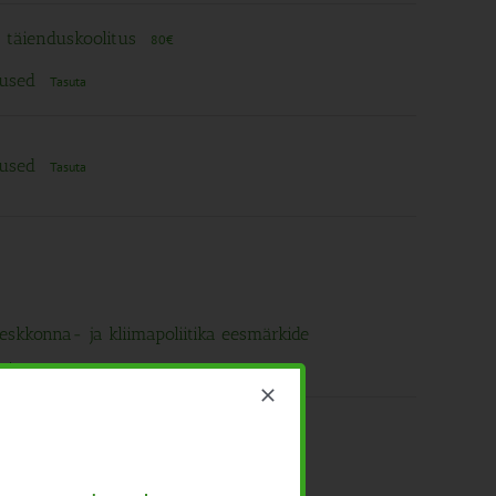
a täienduskoolitus
80€
ütused
Tasuta
ütused
Tasuta
skkonna- ja kliimapoliitika eesmärkide
suta