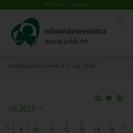
Skip
Tel: 5201078
|
info@pikk.ee
to
content
Sündmused for week of 3. aug. 2026
Sünd
Otsi
Sündmused
Nädal
Views
Näita
06.2025
Search
Naviga
Filtreid
Vali
and
kuupäev.
Eelmine
Järg
Views
E
T
K
N
R
L
P
9
10
11
12
13
14
15
nädal
näda