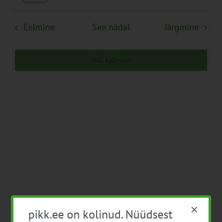
Navigation
Eelmine
See nädal
Järgmine
Telli kalender
pikk.ee on kolinud. Nüüdsest