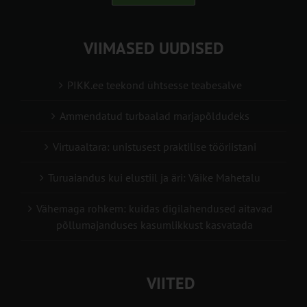
VIIMASED UUDISED
PIKK.ee teekond ühtsesse teabesalve
Ammendatud turbaalad marjapõldudeks
Virtuaaltara: unistusest praktilise tööriistani
Turuaiandus kui elustiil ja äri: Väike Mahetalu
Vähemaga rohkem: kuidas digilahendused aitavad
põllumajanduses kasumlikkust kasvatada
VIITED