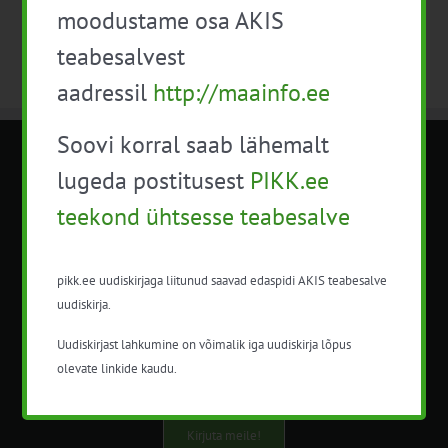
moodustame osa AKIS
teabesalvest
aadressil
http://maainfo.ee
Soovi korral saab lähemalt
METK NÕUANDETEENISTUS
lugeda postitusest
PIKK.ee
teekond ühtsesse teabesalve
Nõuandeteenistuse nimetuse alt
korraldatalse põllu- ja maamajanduslikke
nõustamisteenuseid.
pikk.ee uudiskirjaga liitunud saavad edaspidi AKIS teabesalve
uudiskirja.
+372 5201078
Uudiskirjast lahkumine on võimalik iga uudiskirja lõpus
info@pikk.ee
olevate linkide kaudu.
Kirjuta meile!