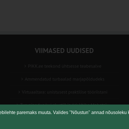
VIIMASED UUDISED
PIKK.ee teekond ühtsesse teabesalve
Ammendatud turbaalad marjapõldudeks
Virtuaaltara: unistusest praktilise tööriistani
Turuaiandus kui elustiil ja äri: Väike Mahetalu
eebilehte paremaks muuta. Valides "Nõustun" annad nõusoleku 
Vähemaga rohkem: kuidas digilahendused aitavad
põllumajanduses kasumlikkust kasvatada