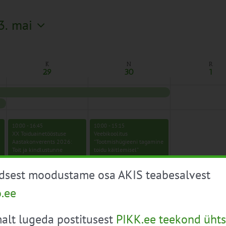
3. mai
K
N
R
29
30
1
10:00
-
16:45
10:00
-
15:15
XX Toiduainetööstuse
Veebikoolitus
Aastakonverents 2026:
“Tootmishügieeni tagamine
Toit ja kindlustunne
toidu käitlemisel”
üdsest moodustame osa AKIS teabesalvest
o.ee
alt lugeda postitusest
PIKK.ee teekond ühts