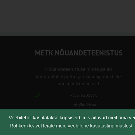
METK NÕUANDETEENISTUS
Nõuandeteenistuse nimetuse alt
korraldatalse põllu- ja maamajanduslikke
nõustamisteenuseid.
+372 5201078
info@pikk.ee
Veebilehel kasutatakse küpsiseid, mis aitavad meil oma v
Rohkem teavet leiate meie veebilehe kasutustingimustest.
Kirjuta meile!