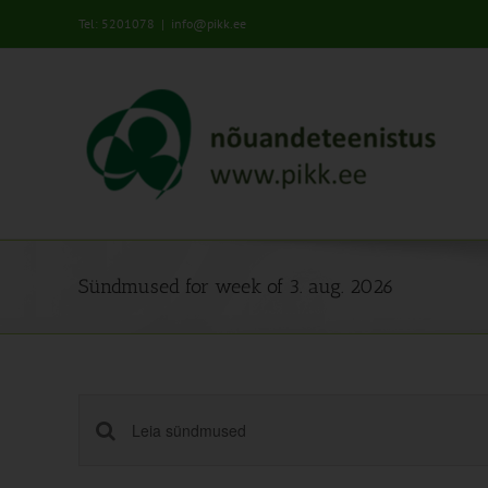
Skip
Tel: 5201078
|
info@pikk.ee
to
content
00:00
01:00
Sündmused for week of 3. aug. 2026
02:00
03:00
04:00
Sündmused
Enter
Keyword.
Search
05:00