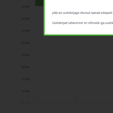
15:00
pikk.ee uudiskirjaga liitunud saavad edaspidi
16:00
Uudiskirjast lahkumine on võimalik iga uudisk
17:00
18:00
19:00
20:00
21:00
22:00
23:00
00:00