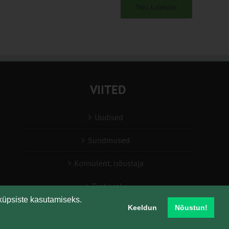
Telli kalender
VIITED
Uudised
Sündmused
Konsulent, nõustaja
Teabesalv
küpsiste kasutamiseks.
Keeldun
Nõustun!
Liitu uudiskirjaga