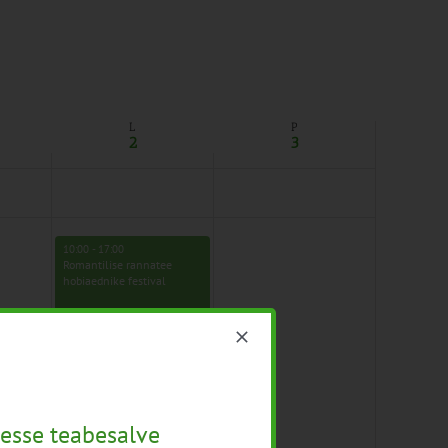
L
P
2
3
10:00
-
17:00
Romantilise rannatee
hobiaednike festival
esse teabesalve