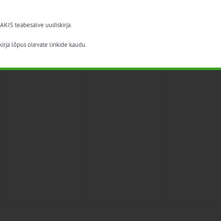
 AKIS teabesalve uudiskirja.
irja lõpus olevate linkide kaudu.