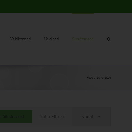
Valdkonnad
Uudised
Sündmused
Kodu
Sündmused
Sündmus
Näita Filtreid
Nädal
ia Sündmused
Views
Navigation