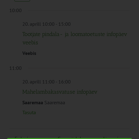
Navigation
10:00
20. aprill 10:00
-
15:00
Tootjate pindala- ja loomatoetuste infopäev
veebis
Veebis
11:00
20. aprill 11:00
-
16:00
Mahelambakasvatuse infopäev
Saaremaa
Saaremaa
Tasuta
Eelmine
See nädal
Järgmine