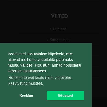
VIITED
Uudised
Sündmused
Konsulent, nõustaja
Veebilehel kasutatakse küpsiseid, mis
aitavad meil oma veebilehte paremaks
Teabesalv
muuta. Valides "Nõustun" annad nõusoleku
küpsiste kasutamiseks.
Liitu uudiskirjaga
Rohkem teavet leiate meie veebilehe
kasutustingimustest.
Keeldun
Nõustun!
Copyright
Maaelu Teadmuskeskus | All Rights Reserved