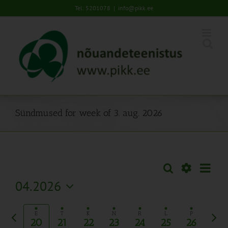
Skip
Tel: 5201078
|
info@pikk.ee
to
content
Sündmused for week of 3. aug. 2026
Sünd
Otsi
Sündmused
Nädal
Views
Näita
04.2026
Search
Naviga
Filtreid
Vali
and
kuupäev.
Eelmine
Järg
Views
E
T
K
N
R
L
P
20
21
22
23
24
25
26
nädal
näda