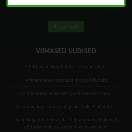
info@pikk.ee
Kirjuta meile!
VIIMASED UUDISED
PIKK.ee teekond ühtsesse teabesalve
Ammendatud turbaalad marjapõldudeks
Virtuaaltara: unistusest praktilise tööriistani
Turuaiandus kui elustiil ja äri: Väike Mahetalu
Vähemaga rohkem: kuidas digilahendused aitavad
põllumajanduses kasumlikkust kasvatada