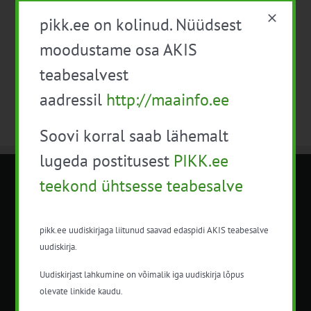
pikk.ee on kolinud. Nüüdsest
moodustame osa AKIS
Telli kalender
teabesalvest
aadressil
http://maainfo.ee
Soovi korral saab lähemalt
lugeda postitusest
PIKK.ee
teekond ühtsesse teabesalve
METK NÕUANDETEENISTUS
Nõuandeteenistuse nimetuse alt
pikk.ee uudiskirjaga liitunud saavad edaspidi AKIS teabesalve
korraldatalse põllu- ja maamajanduslikke
uudiskirja.
nõustamisteenuseid.
Uudiskirjast lahkumine on võimalik iga uudiskirja lõpus
+372 5201078
olevate linkide kaudu.