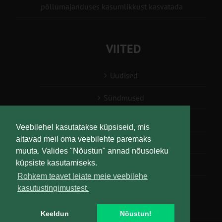
põllumajanduses kasumlikkust kasvatada
VIITED
Uudised
Sündmused
Konsulent, nõustaja
Veebilehel kasutatakse küpsiseid, mis
aitavad meil oma veebilehte paremaks
Teabesalv
muuta. Valides "Nõustun" annad nõusoleku
küpsiste kasutamiseks.
Liitu uudiskirjaga
Rohkem teavet leiate meie veebilehe
kasutustingimustest.
Keeldun
Nõustun!