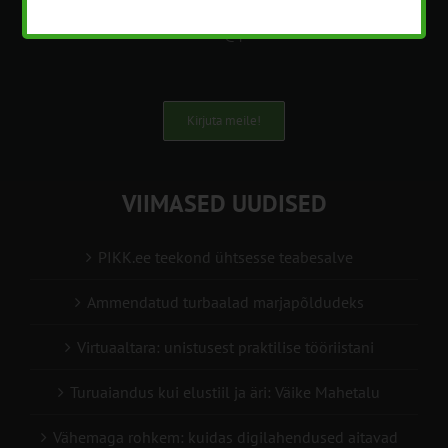
+372 5201078
info@pikk.ee
Kirjuta meile!
VIIMASED UUDISED
PIKK.ee teekond ühtsesse teabesalve
Ammendatud turbaalad marjapõldudeks
Virtuaaltara: unistusest praktilise tööriistani
Turuaiandus kui elustiil ja äri: Väike Mahetalu
Vähemaga rohkem: kuidas digilahendused aitavad