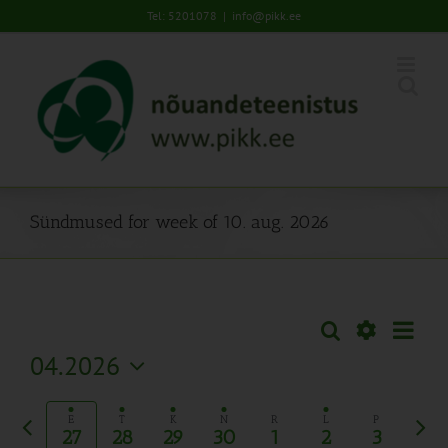
Skip
Tel: 5201078
|
info@pikk.ee
to
content
Sündmused for week of 10. aug. 2026
Sünd
Otsi
Sündmused
Nädal
Views
Näita
04.2026
Search
Naviga
Filtreid
Vali
and
kuupäev.
Eelmine
Järg
Views
E
T
K
N
R
L
P
27
28
29
30
1
2
3
nädal
näda