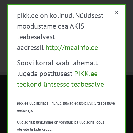
Eelmine
See nädal
Järgmine
pikk.ee on kolinud. Nüüdsest
moodustame osa AKIS
Telli kalender
teabesalvest
aadressil
http://maainfo.ee
Soovi korral saab lähemalt
lugeda postitusest
PIKK.ee
teekond ühtsesse teabesalve
METK NÕUANDETEENISTUS
pikk.ee uudiskirjaga liitunud saavad edaspidi AKIS teabesalve
Nõuandeteenistuse nimetuse alt
uudiskirja.
korraldatalse põllu- ja maamajanduslikke
nõustamisteenuseid.
Uudiskirjast lahkumine on võimalik iga uudiskirja lõpus
olevate linkide kaudu.