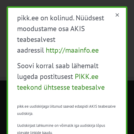
Eelmine
See nädal
Järgmine
pikk.ee on kolinud. Nüüdsest
moodustame osa AKIS
Telli kalender
teabesalvest
aadressil
http://maainfo.ee
Soovi korral saab lähemalt
lugeda postitusest
PIKK.ee
teekond ühtsesse teabesalve
METK NÕUANDETEENISTUS
pikk.ee uudiskirjaga liitunud saavad edaspidi AKIS teabesalve
Nõuandeteenistuse nimetuse alt
uudiskirja.
korraldatalse põllu- ja maamajanduslikke
Uudiskirjast lahkumine on võimalik iga uudiskirja lõpus
nõustamisteenuseid.
olevate linkide kaudu.