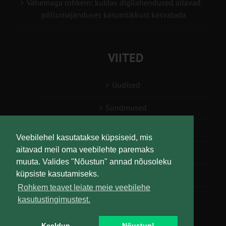
Vähemaga rohkem: kuidas digilahendused aitavad
põllumajanduses kasumlikkust kasvatada
VIITED
Uudised
Sündmused
Konsulent, nõustaja
Veebilehel kasutatakse küpsiseid, mis
aitavad meil oma veebilehte paremaks
Teabesalv
muuta. Valides "Nõustun" annad nõusoleku
küpsiste kasutamiseks.
Liitu uudiskirjaga
Rohkem teavet leiate meie veebilehe
kasutustingimustest.
Keeldun
Nõustun!