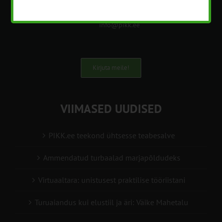
+372 5201078
info@pikk.ee
Kirjuta meile!
VIIMASED UUDISED
PIKK.ee teekond ühtsesse teabesalve
Ammendatud turbaalad marjapõldudeks
Virtuaaltara: unistusest praktilise tööriistani
Turuaiandus kui elustiil ja äri: Väike Mahetalu