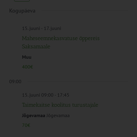
Navigation
Kogupäeva
15. juuni
-
17. juuni
Maheseemnekasvatuse õppereis
Saksamaale
Muu
400€
09:00
15. juuni 09:00
-
17:45
Taimekaitse koolitus turustajale
Jõgevamaa
Jõgevamaa
70€