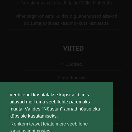
Turuaiandus kui elustiil ja äri: Väike Mahetalu
Vähemaga rohkem: kuidas digilahendused aitavad
põllumajanduses kasumlikkust kasvatada
VIITED
Uudised
Sündmused
Konsulent, nõustaja
Veebilehel kasutatakse küpsiseid, mis
aitavad meil oma veebilehte paremaks
Teabesalv
muuta. Valides "Nõustun" annad nõusoleku
küpsiste kasutamiseks.
Liitu uudiskirjaga
Rohkem teavet leiate meie veebilehe
kasutustingimustest.