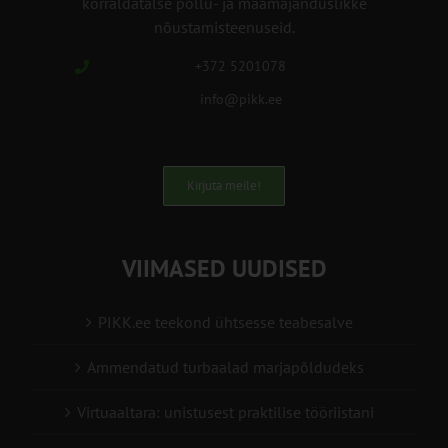
korraldatalse põllu- ja maamajanduslikke
nõustamisteenuseid.
+372 5201078
info@pikk.ee
Kirjuta meile!
VIIMASED UUDISED
PIKK.ee teekond ühtsesse teabesalve
Ammendatud turbaalad marjapõldudeks
Virtuaaltara: unistusest praktilise tööriistani