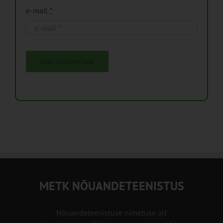
e-mail
*
Liitu uudiskirjaga
METK NÕUANDETEENISTUS
Nõuandeteenistuse nimetuse alt