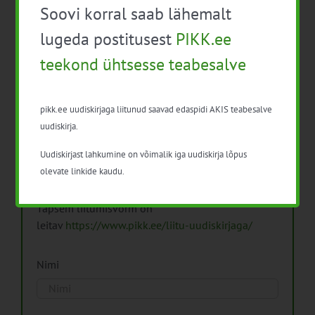
Soovi korral saab lähemalt
Arhiiv
lugeda postitusest
PIKK.ee
teekond ühtsesse teabesalve
pikk.ee uudiskirjaga liitunud saavad edaspidi AKIS teabesalve
Pikk.ee uudiskirjaga liitumine.
uudiskirja.
Uudiskirjast lahkumine on võimalik iga uudiskirja lõpus
Isikuandmeid töötleme vastavalt
Isikuandmete
olevate linkide kaudu.
töötlemise põhimõtetele
Täpsem liitumisvorm on
leitav
https://www.pikk.ee/liitu-uudiskirjaga/
Nimi