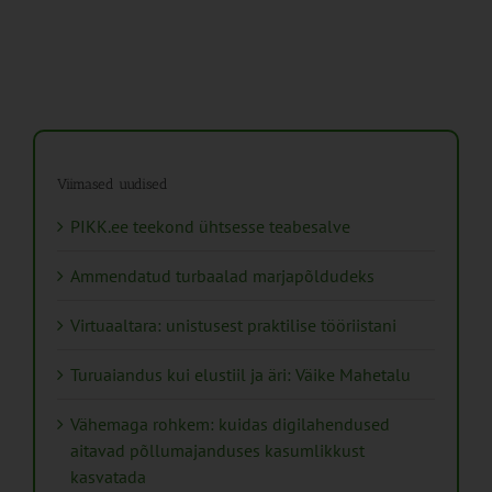
Viimased uudised
PIKK.ee teekond ühtsesse teabesalve
Ammendatud turbaalad marjapõldudeks
Virtuaaltara: unistusest praktilise tööriistani
Turuaiandus kui elustiil ja äri: Väike Mahetalu
Vähemaga rohkem: kuidas digilahendused
aitavad põllumajanduses kasumlikkust
kasvatada