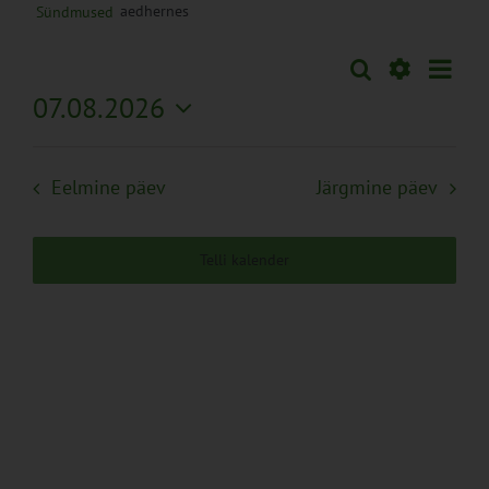
aedhernes
Sündmused
Sünd
Otsi
Sündmused
Päev
Views
Näita
07.08.2026
Search
Naviga
Filtreid
Vali
and
kuupäev.
Views
Eelmine päev
Järgmine päev
Navigation
Telli kalender