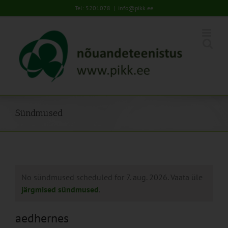
Skip
Tel: 5201078
|
info@pikk.ee
to
content
Sündmused
No sündmused scheduled for 7. aug. 2026. Vaata üle
järgmised sündmused
.
aedhernes