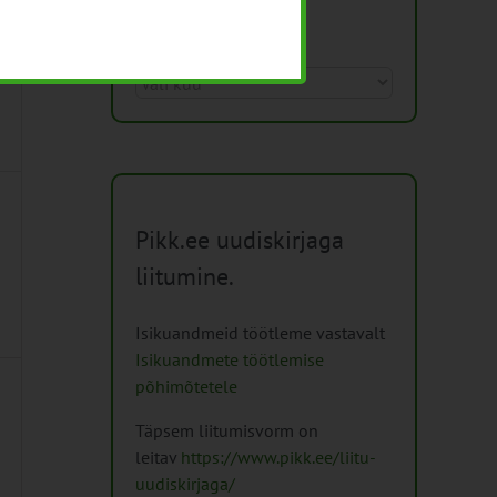
Arhiiv
Arhiiv
Pikk.ee uudiskirjaga
liitumine.
Isikuandmeid töötleme vastavalt
Isikuandmete töötlemise
põhimõtetele
Täpsem liitumisvorm on
leitav
https://www.pikk.ee/liitu-
uudiskirjaga/