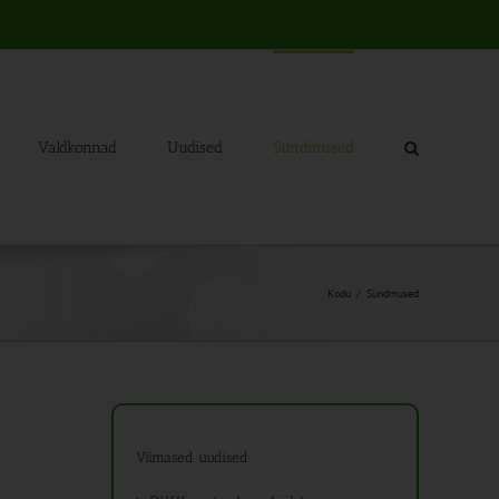
Valdkonnad
Uudised
Sündmused
Kodu
Sündmused
Viimased uudised