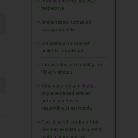
PIKK.ee teekond ühtsesse
teabesalve
mus
Ammendatud turbaalad
s
marjapõldudeks
ation
Virtuaaltara: unistusest
praktilise tööriistani
Turuaiandus kui elustiil ja äri:
Väike Mahetalu
Vähemaga rohkem: kuidas
digilahendused aitavad
põllumajanduses
kasumlikkust kasvatada
Kips, kiud või struktuurlubi –
Soomes avaldati uus juhend
mulla parandamisest