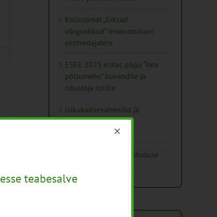
Käsiraamat „Erksad
võrgustikud“ innovatsiooni
eestvedajatele
ESEE 2025 esitas pilgu “hea
põllumehe” kuvandile ja
nõustaja rollile
Isikukaitsevahendid ja
ohutusnõuded
taimekaitsetöödel
Mida näitavad toiduohutuse
seirearuanded
esse teabesalve