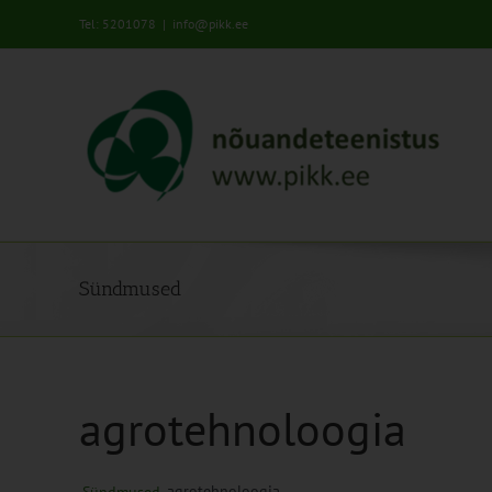
Skip
Tel: 5201078
|
info@pikk.ee
to
content
Sündmused
agrotehnoloogia
agrotehnoloogia