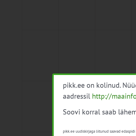
0
0
0
3
4
5
sündmused,
sündmused,
sündmused,
pikk.ee on kolinud. Nü
0
0
0
10
11
12
sündmused,
sündmused,
sündmused,
aadressil
http://maainf
Soovi korral saab lähem
pikk.ee uudiskirjaga liitunud saavad edaspidi