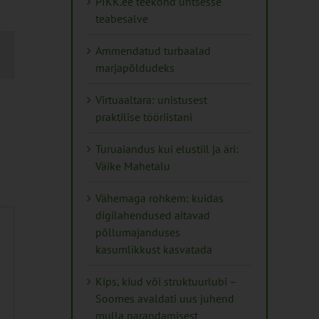
PIKK.ee teekond ühtsesse
teabesalve
mus
Ammendatud turbaalad
s
marjapõldudeks
ation
Virtuaaltara: unistusest
praktilise tööriistani
Turuaiandus kui elustiil ja äri:
Väike Mahetalu
Vähemaga rohkem: kuidas
digilahendused aitavad
põllumajanduses
kasumlikkust kasvatada
Kips, kiud või struktuurlubi –
Soomes avaldati uus juhend
mulla parandamisest