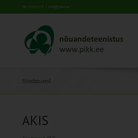
Skip
Tel: 5201078
|
info@pikk.ee
to
content
Sündmused
AKIS
AKIS