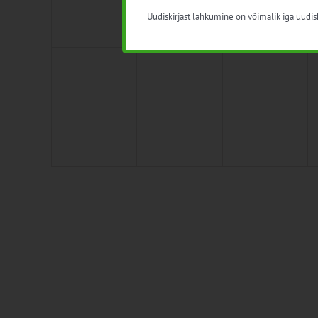
Uudiskirjast lahkumine on võimalik iga uudisk
0
0
0
27
28
29
sündmused,
sündmused,
sündmused,