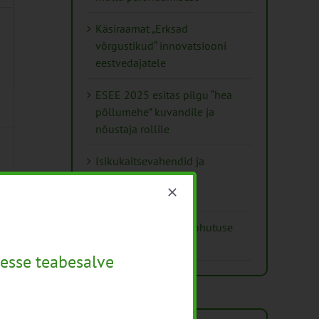
Käsiraamat „Erksad
võrgustikud“ innovatsiooni
eestvedajatele
ESEE 2025 esitas pilgu “hea
põllumehe” kuvandile ja
nõustaja rollile
Isikukaitsevahendid ja
ohutusnõuded
taimekaitsetöödel
Mida näitavad toiduohutuse
seirearuanded
esse teabesalve