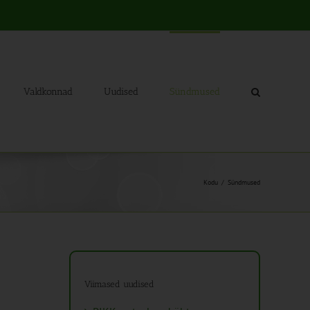
Valdkonnad
Uudised
Sündmused
Kodu
Sündmused
Viimased uudised