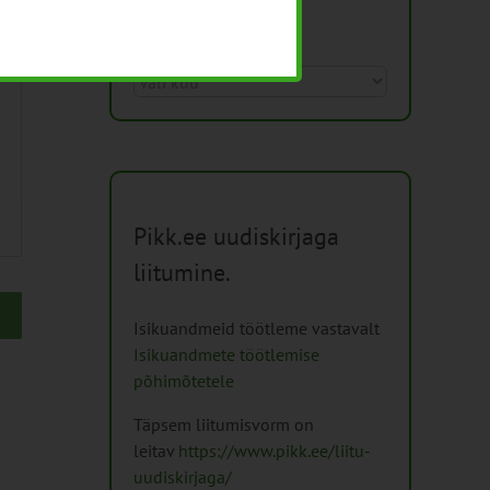
Arhiiv
Arhiiv
Pikk.ee uudiskirjaga
liitumine.
Isikuandmeid töötleme vastavalt
Isikuandmete töötlemise
põhimõtetele
Täpsem liitumisvorm on
leitav
https://www.pikk.ee/liitu-
uudiskirjaga/