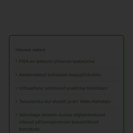
Viimased uudised
PIKK.ee teekond ühtsesse teabesalve
Ammendatud turbaalad marjapõldudeks
Virtuaaltara: unistusest praktilise tööriistani
Turuaiandus kui elustiil ja äri: Väike Mahetalu
Vähemaga rohkem: kuidas digilahendused
aitavad põllumajanduses kasumlikkust
kasvatada