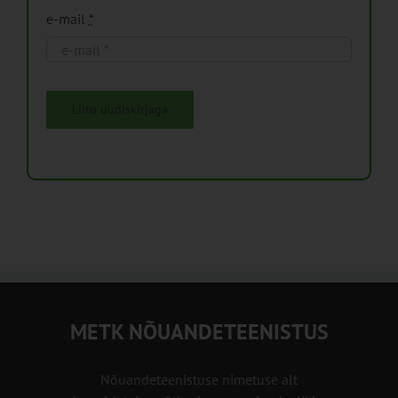
e-mail
*
Liitu uudiskirjaga
METK NÕUANDETEENISTUS
Nõuandeteenistuse nimetuse alt