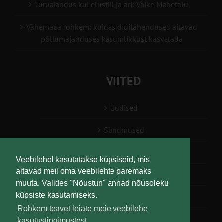
Turuaiandus kui elustiil ja äri: Väike Mahetalu
Vähemaga rohkem: kuidas digilahendused aitavad
põllumajanduses kasumlikkust kasvatada
VIITED
Uudised
Sündmused
Konsulent, nõustaja
Veebilehel kasutatakse küpsiseid, mis
aitavad meil oma veebilehte paremaks
Teabesalv
muuta. Valides "Nõustun" annad nõusoleku
küpsiste kasutamiseks.
Liitu uudiskirjaga
Rohkem teavet leiate meie veebilehe
kasutustingimustest.