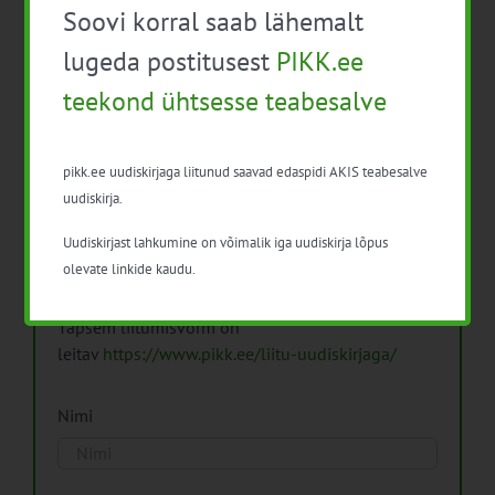
Soovi korral saab lähemalt
Arhiiv
lugeda postitusest
PIKK.ee
teekond ühtsesse teabesalve
pikk.ee uudiskirjaga liitunud saavad edaspidi AKIS teabesalve
Pikk.ee uudiskirjaga liitumine.
uudiskirja.
Uudiskirjast lahkumine on võimalik iga uudiskirja lõpus
Isikuandmeid töötleme vastavalt
Isikuandmete
olevate linkide kaudu.
töötlemise põhimõtetele
Täpsem liitumisvorm on
leitav
https://www.pikk.ee/liitu-uudiskirjaga/
Nimi