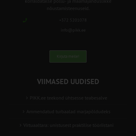
korraldatalse põllu- ja maamajanduslikke
nõustamisteenuseid.
+372 5201078
info@pikk.ee
Kirjuta meile!
VIIMASED UUDISED
PIKK.ee teekond ühtsesse teabesalve
Ammendatud turbaalad marjapõldudeks
Virtuaaltara: unistusest praktilise tööriistani