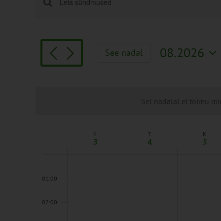
Sündmused
Enter
Keyword.
Search
Search
and
for
Views
08.2026
See nädal
Sündmused
Navigation
Vali
by
kuupäev.
Keyword.
Sel nädalal ei toimu mi
E
T
K
Week
3
4
5
of
Sündmused
00:00
01:00
02:00