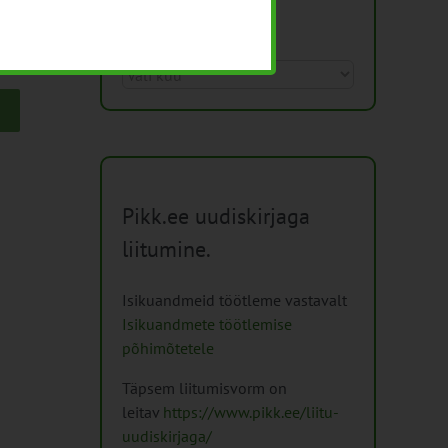
Arhiiv
Arhiiv
Pikk.ee uudiskirjaga
liitumine.
Isikuandmeid töötleme vastavalt
Isikuandmete töötlemise
põhimõtetele
Täpsem liitumisvorm on
leitav
https://www.pikk.ee/liitu-
uudiskirjaga/