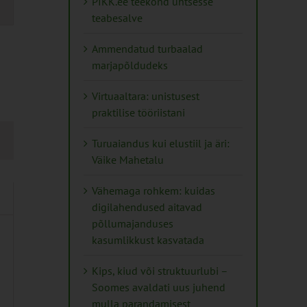
PIKK.ee teekond ühtsesse
teabesalve
tion
Ammendatud turbaalad
marjapõldudeks
Virtuaaltara: unistusest
praktilise tööriistani
Turuaiandus kui elustiil ja äri:
Väike Mahetalu
Vähemaga rohkem: kuidas
digilahendused aitavad
põllumajanduses
kasumlikkust kasvatada
Kips, kiud või struktuurlubi –
Soomes avaldati uus juhend
mulla parandamisest