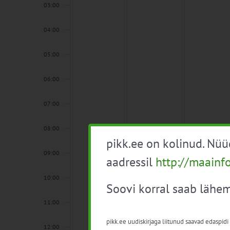
03:00
04:00
05:00
06:00
07:00
08:00
pikk.ee on kolinud. Nü
09:00
aadressil
http://maainf
10:00
Soovi korral saab lähem
11:00
pikk.ee uudiskirjaga liitunud saavad edaspidi
12:00