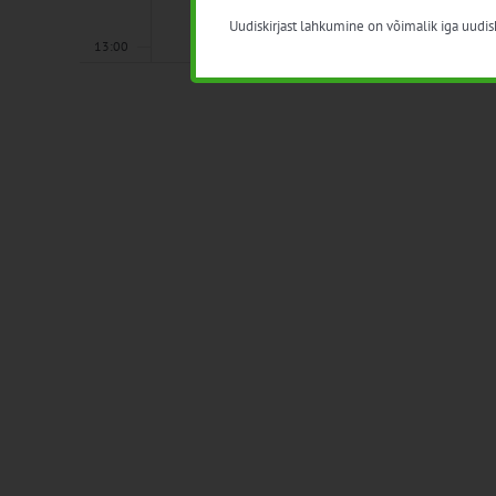
Uudiskirjast lahkumine on võimalik iga uudisk
13:00
14:00
15:00
16:00
17:00
18:00
19:00
20:00
21:00