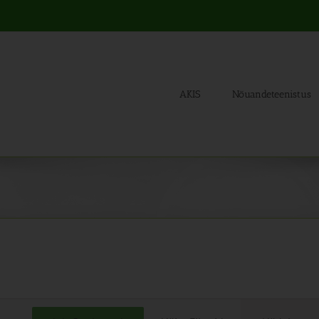
AKIS
Nõuandeteenistus
Sünd