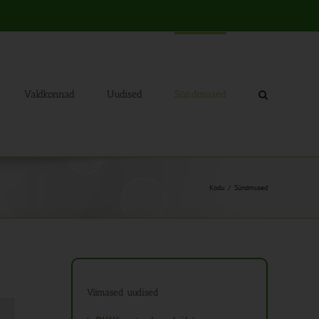
Valdkonnad
Uudised
Sündmused
Kodu
Sündmused
Viimased uudised
mus