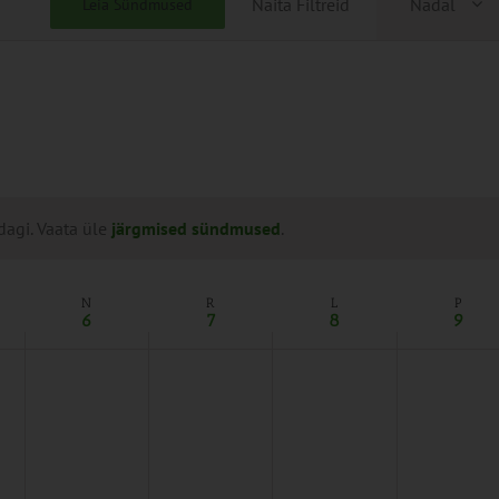
Näita Filtreid
Nädal
Leia Sündmused
Views
Naviga
dagi. Vaata üle
järgmised sündmused
.
N
R
L
P
6
7
8
9