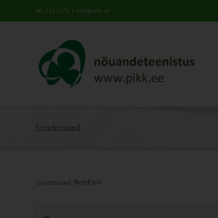
Skip
Tel: 5201078
|
info@pikk.ee
to
content
Sündmused
Best4Soil
Sündmused