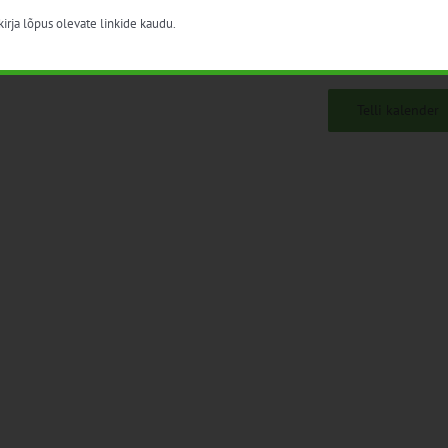
irja lõpus olevate linkide kaudu.
Telli kalender