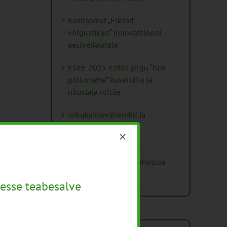
Käsiraamat „Erksad
võrgustikud“ innovatsiooni
eestvedajatele
ESEE 2025 esitas pilgu “hea
põllumehe” kuvandile ja
nõustaja rollile
Isikukaitsevahendid ja
ohutusnõuded
taimekaitsetöödel
Mida näitavad toiduohutuse
seirearuanded
esse teabesalve