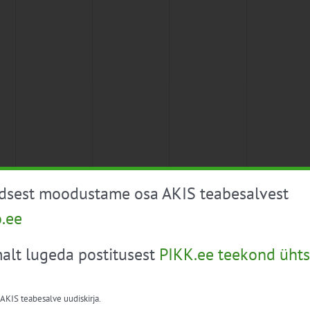
üdsest moodustame osa AKIS teabesalvest
o.ee
alt lugeda postitusest
PIKK.ee teekond ühts
 AKIS teabesalve uudiskirja.