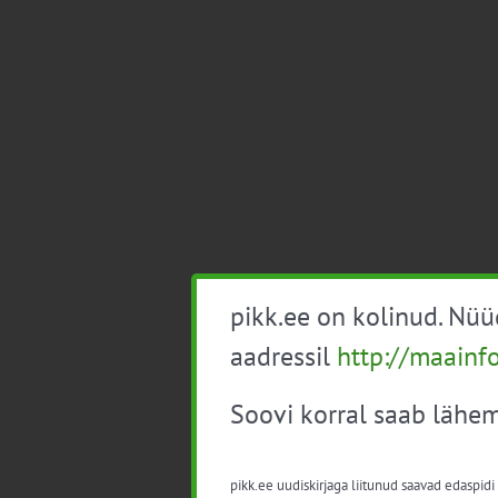
pikk.ee on kolinud. Nü
aadressil
http://maainf
Soovi korral saab lähem
pikk.ee uudiskirjaga liitunud saavad edaspidi