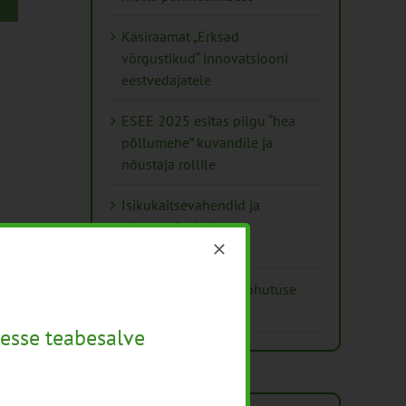
Käsiraamat „Erksad
võrgustikud“ innovatsiooni
eestvedajatele
ESEE 2025 esitas pilgu “hea
põllumehe” kuvandile ja
nõustaja rollile
Isikukaitsevahendid ja
ohutusnõuded
taimekaitsetöödel
Mida näitavad toiduohutuse
seirearuanded
esse teabesalve