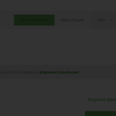
Sünd
Näita Filtreid
Päev
Leia Sündmused
View
Navig
 juuni 2024. Vaata üle
järgmised sündmused
.
Järgmine päe