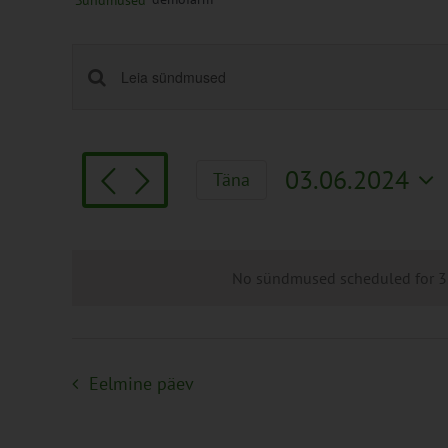
Sündmused
Sündmused
Enter
Keyword.
Search
Search
and
for
Views
03.06.2024
Täna
Sündmused
Navigation
Vali
by
kuupäev.
Keyword.
No sündmused scheduled for 3.
Eelmine päev