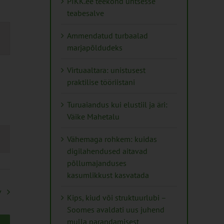
PIKK.ee teekond ühtsesse
teabesalve
mus
Ammendatud turbaalad
s
marjapõldudeks
ation
Virtuaaltara: unistusest
praktilise tööriistani
Turuaiandus kui elustiil ja äri:
Väike Mahetalu
Vähemaga rohkem: kuidas
digilahendused aitavad
põllumajanduses
kasumlikkust kasvatada
v
Kips, kiud või struktuurlubi –
Soomes avaldati uus juhend
mulla parandamisest