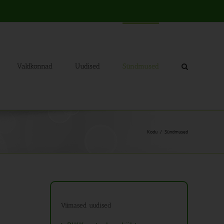
Valdkonnad
Uudised
Sündmused
Kodu
Sündmused
Viimased uudised