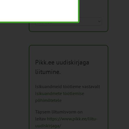
Arhiiv
Arhiiv
Pikk.ee uudiskirjaga
liitumine.
Isikuandmeid töötleme vastavalt
Isikuandmete töötlemise
põhimõtetele
Täpsem liitumisvorm on
leitav
https://www.pikk.ee/liitu-
uudiskirjaga/