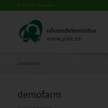
Skip
Tel: 5201078
|
info@pikk.ee
to
content
Sündmused
demofarm
demofarm