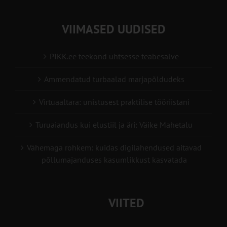
VIIMASED UUDISED
PIKK.ee teekond ühtsesse teabesalve
Ammendatud turbaalad marjapõldudeks
Virtuaaltara: unistusest praktilise tööriistani
Turuaiandus kui elustiil ja äri: Väike Mahetalu
Vähemaga rohkem: kuidas digilahendused aitavad
põllumajanduses kasumlikkust kasvatada
VIITED