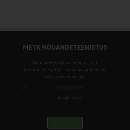
METK NÕUANDETEENISTUS
Nõuandeteenistuse nimetuse alt
korraldatalse põllu- ja maamajanduslikke
nõustamisteenuseid.
+372 5201078
info@pikk.ee
Kirjuta meile!