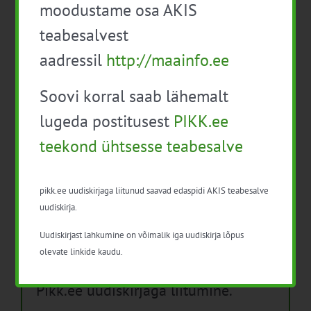
moodustame osa AKIS
Isikukaitsevahendid ja ohutusnõuded
teabesalvest
taimekaitsetöödel
aadressil
http://maainfo.ee
Mida näitavad toiduohutuse seirearuanded
Soovi korral saab lähemalt
lugeda postitusest
PIKK.ee
teekond ühtsesse teabesalve
Arhiiv
Arhiiv
pikk.ee uudiskirjaga liitunud saavad edaspidi AKIS teabesalve
uudiskirja.
Uudiskirjast lahkumine on võimalik iga uudiskirja lõpus
olevate linkide kaudu.
Pikk.ee uudiskirjaga liitumine.