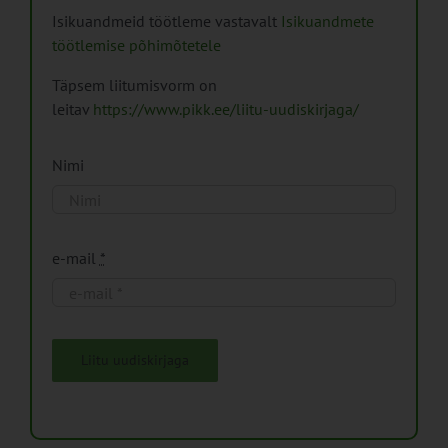
Isikuandmeid töötleme vastavalt
Isikuandmete
töötlemise põhimõtetele
Täpsem liitumisvorm on
leitav
https://www.pikk.ee/liitu-uudiskirjaga/
Nimi
e-mail
*
Liitu uudiskirjaga