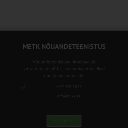
METK NÕUANDETEENISTUS
Nõuandeteenistuse nimetuse alt
korraldatalse põllu- ja maamajanduslikke
nõustamisteenuseid.
+372 5201078
info@pikk.ee
Kirjuta meile!