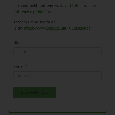
Isikuandmeid töötleme vastavalt
Isikuandmete
töötlemise põhimõtetele
Täpsem liitumisvorm on
leitav
https://www.pikk.ee/liitu-uudiskirjaga/
Nimi
e-mail
*
Liitu uudiskirjaga