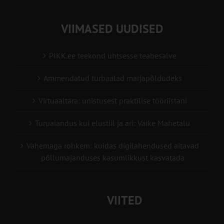
VIIMASED UUDISED
PIKK.ee teekond ühtsesse teabesalve
Ammendatud turbaalad marjapõldudeks
Virtuaaltara: unistusest praktilise tööriistani
Turuaiandus kui elustiil ja äri: Väike Mahetalu
Vähemaga rohkem: kuidas digilahendused aitavad
põllumajanduses kasumlikkust kasvatada
VIITED