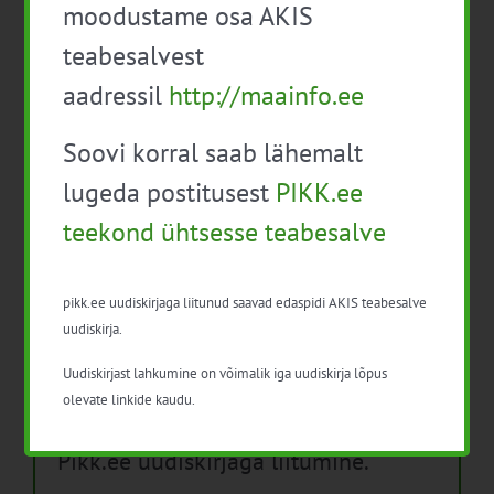
moodustame osa AKIS
Isikukaitsevahendid ja ohutusnõuded
teabesalvest
taimekaitsetöödel
aadressil
http://maainfo.ee
Mida näitavad toiduohutuse seirearuanded
Soovi korral saab lähemalt
lugeda postitusest
PIKK.ee
teekond ühtsesse teabesalve
Arhiiv
Arhiiv
pikk.ee uudiskirjaga liitunud saavad edaspidi AKIS teabesalve
uudiskirja.
Uudiskirjast lahkumine on võimalik iga uudiskirja lõpus
olevate linkide kaudu.
Pikk.ee uudiskirjaga liitumine.