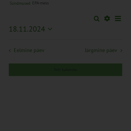
EPA-mess
Sündmused
Sünd
Otsi
Sündmused
Päev
Views
Näita
18.11.2024
Search
Naviga
Filtreid
Vali
and
kuupäev.
Views
Eelmine päev
Järgmine päev
Navigation
Telli kalender