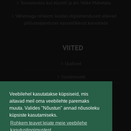
Turuaiandus kui elustiil ja äri: Väike Mahetalu
Vähemaga rohkem: kuidas digilahendused aitavad
põllumajanduses kasumlikkust kasvatada
VIITED
Uudised
Sündmused
Konsulent, nõustaja
Veebilehel kasutatakse küpsiseid, mis
aitavad meil oma veebilehte paremaks
Teabesalv
muuta. Valides "Nõustun" annad nõusoleku
küpsiste kasutamiseks.
Liitu uudiskirjaga
Rohkem teavet leiate meie veebilehe
kasutustingimustest.