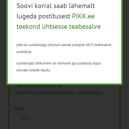
Soovi korral saab lähemalt
Arhiiv
lugeda postitusest
PIKK.ee
teekond ühtsesse teabesalve
pikk.ee uudiskirjaga liitunud saavad edaspidi AKIS teabesalve
Pikk.ee uudiskirjaga liitumine.
uudiskirja.
Uudiskirjast lahkumine on võimalik iga uudiskirja lõpus
Isikuandmeid töötleme vastavalt
Isikuandmete
olevate linkide kaudu.
töötlemise põhimõtetele
Täpsem liitumisvorm on
leitav
https://www.pikk.ee/liitu-uudiskirjaga/
Nimi