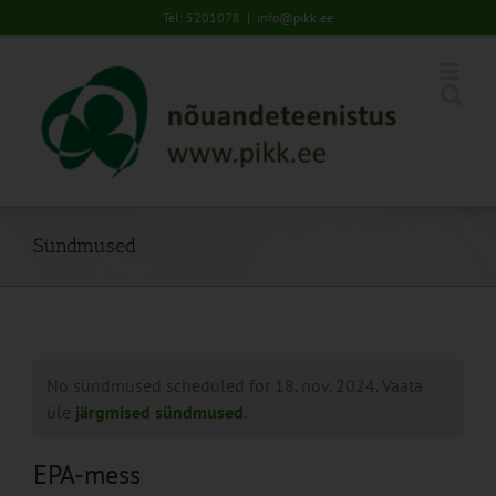
Skip
Tel: 5201078
|
info@pikk.ee
to
content
Sündmused
No sündmused scheduled for 18. nov. 2024. Vaata
üle
järgmised sündmused
.
EPA-mess