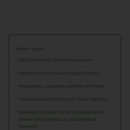
Viimased uudised
PIKK.ee teekond ühtsesse teabesalve
Ammendatud turbaalad marjapõldudeks
Virtuaaltara: unistusest praktilise tööriistani
Turuaiandus kui elustiil ja äri: Väike Mahetalu
Vähemaga rohkem: kuidas digilahendused
aitavad põllumajanduses kasumlikkust
kasvatada