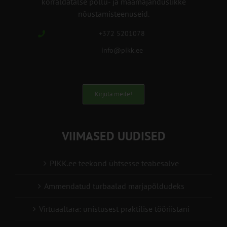
korraldatalse põllu- ja maamajanduslikke
nõustamisteenuseid.
+372 5201078
info@pikk.ee
Kirjuta meile!
VIIMASED UUDISED
PIKK.ee teekond ühtsesse teabesalve
Ammendatud turbaalad marjapõldudeks
Virtuaaltara: unistusest praktilise tööriistani