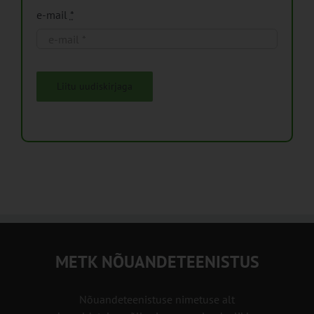
e-mail
*
Liitu uudiskirjaga
METK NÕUANDETEENISTUS
Nõuandeteenistuse nimetuse alt