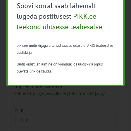
Soovi korral saab lähemalt
Arhiiv
lugeda postitusest
PIKK.ee
teekond ühtsesse teabesalve
pikk.ee uudiskirjaga liitunud saavad edaspidi AKIS teabesalve
Pikk.ee uudiskirjaga liitumine.
uudiskirja.
Uudiskirjast lahkumine on võimalik iga uudiskirja lõpus
Isikuandmeid töötleme vastavalt
Isikuandmete
olevate linkide kaudu.
töötlemise põhimõtetele
Täpsem liitumisvorm on
leitav
https://www.pikk.ee/liitu-uudiskirjaga/
Nimi