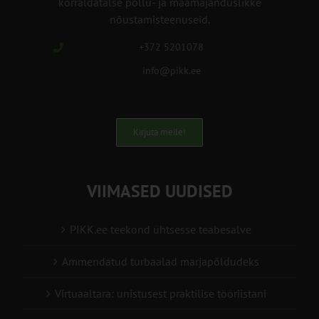
korraldatalse põllu- ja maamajanduslikke
nõustamisteenuseid.
+372 5201078
info@pikk.ee
Kirjuta meile!
VIIMASED UUDISED
PIKK.ee teekond ühtsesse teabesalve
Ammendatud turbaalad marjapõldudeks
Virtuaaltara: unistusest praktilise tööriistani