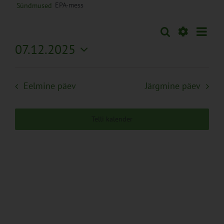
EPA-mess
Sündmused
Sünd
Otsi
Sündmused
Päev
Views
Näita
07.12.2025
Search
Naviga
Filtreid
Vali
and
kuupäev.
Views
Eelmine päev
Järgmine päev
Navigation
Telli kalender