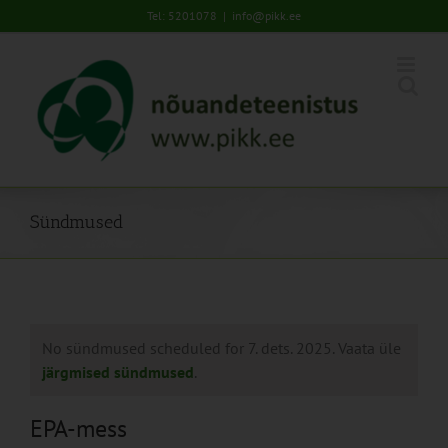
Skip
Tel: 5201078
|
info@pikk.ee
to
content
Sündmused
No sündmused scheduled for 7. dets. 2025. Vaata üle
järgmised sündmused
.
EPA-mess