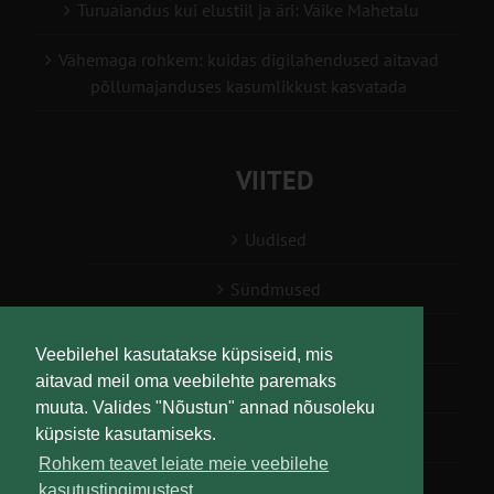
Turuaiandus kui elustiil ja äri: Väike Mahetalu
Vähemaga rohkem: kuidas digilahendused aitavad
põllumajanduses kasumlikkust kasvatada
VIITED
Uudised
Sündmused
Konsulent, nõustaja
Veebilehel kasutatakse küpsiseid, mis
aitavad meil oma veebilehte paremaks
Teabesalv
muuta. Valides "Nõustun" annad nõusoleku
küpsiste kasutamiseks.
Liitu uudiskirjaga
Rohkem teavet leiate meie veebilehe
kasutustingimustest.