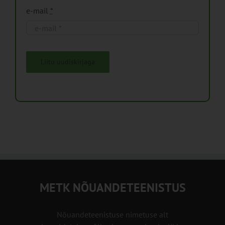
e-mail
*
Liitu uudiskirjaga
METK NÕUANDETEENISTUS
Nõuandeteenistuse nimetuse alt