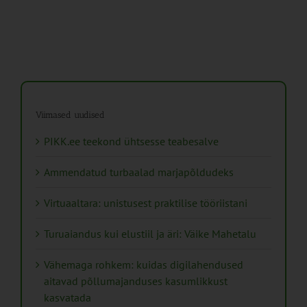
Viimased uudised
PIKK.ee teekond ühtsesse teabesalve
Ammendatud turbaalad marjapõldudeks
Virtuaaltara: unistusest praktilise tööriistani
Turuaiandus kui elustiil ja äri: Väike Mahetalu
Vähemaga rohkem: kuidas digilahendused
aitavad põllumajanduses kasumlikkust
kasvatada