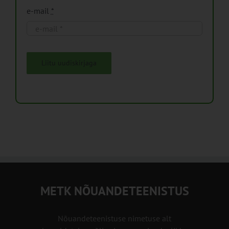
e-mail
*
Liitu uudiskirjaga
METK NÕUANDETEENISTUS
Nõuandeteenistuse nimetuse alt