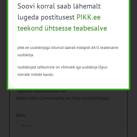
Soovi korral saab lähemalt
Arhiiv
lugeda postitusest
PIKK.ee
teekond ühtsesse teabesalve
pikk.ee uudiskirjaga liitunud saavad edaspidi AKIS teabesalve
Pikk.ee uudiskirjaga liitumine.
uudiskirja.
Uudiskirjast lahkumine on võimalik iga uudiskirja lõpus
Isikuandmeid töötleme vastavalt
Isikuandmete
olevate linkide kaudu.
töötlemise põhimõtetele
Täpsem liitumisvorm on
leitav
https://www.pikk.ee/liitu-uudiskirjaga/
Nimi