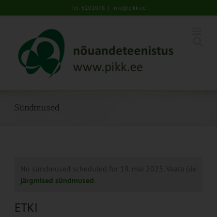
Skip
Tel: 5201078
|
info@pikk.ee
to
content
Sündmused
No sündmused scheduled for 19. mai 2025. Vaata üle
järgmised sündmused
.
ETKI