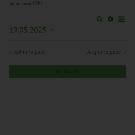
ETKI
Sündmused
Sünd
Otsi
Sündmused
Päev
Views
Näita
19.05.2025
Search
Naviga
Filtreid
Vali
and
kuupäev.
Views
Eelmine päev
Järgmine päev
Navigation
Telli kalender