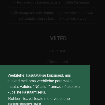
Turuaiandus kui elustiil ja äri: Väike Mahetalu
Vähemaga rohkem: kuidas digilahendused aitavad
põllumajanduses kasumlikkust kasvatada
VIITED
Uudised
Sündmused
Konsulent, nõustaja
Veebilehel kasutatakse küpsiseid, mis
aitavad meil oma veebilehte paremaks
Teabesalv
muuta. Valides "Nõustun" annad nõusoleku
küpsiste kasutamiseks.
Liitu uudiskirjaga
Rohkem teavet leiate meie veebilehe
kasutustingimustest.