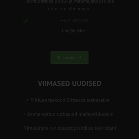
korraldatalse põllu- ja maamajanduslikke
nõustamisteenuseid.
+372 5201078
info@pikk.ee
Kirjuta meile!
VIIMASED UUDISED
PIKK.ee teekond ühtsesse teabesalve
Ammendatud turbaalad marjapõldudeks
Virtuaaltara: unistusest praktilise tööriistani