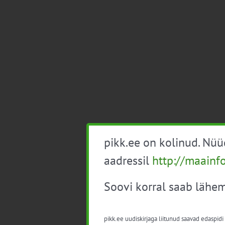
pikk.ee on kolinud. Nü
aadressil
http://maainf
Soovi korral saab lähem
pikk.ee uudiskirjaga liitunud saavad edaspidi