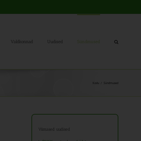
Valdkonnad
Uudised
Sündmused
Kodu
Sündmused
Viimased uudised