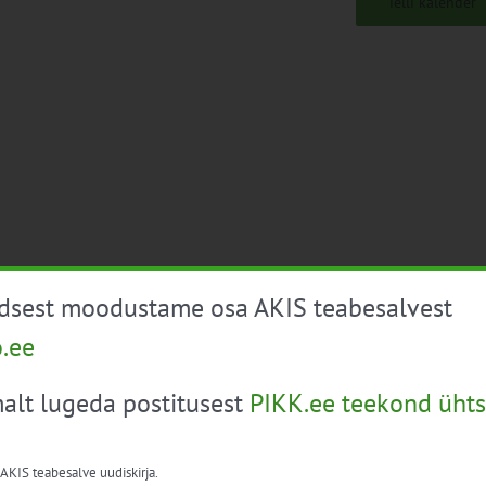
Telli kalender
üdsest moodustame osa AKIS teabesalvest
o.ee
alt lugeda postitusest
PIKK.ee teekond ühts
 AKIS teabesalve uudiskirja.