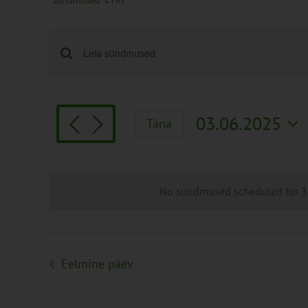
Sündmused
Sündmused
Enter
Keyword.
Search
Search
and
for
Views
03.06.2025
Täna
Sündmused
Navigation
Vali
by
kuupäev.
Keyword.
No sündmused scheduled for 3.
Eelmine päev