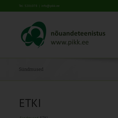
Skip
Tel: 5201078
|
info@pikk.ee
to
content
Sündmused
ETKI
ETKI