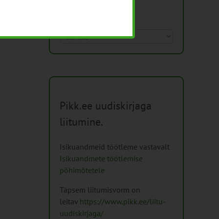
Arhiiv
Arhiiv
Pikk.ee uudiskirjaga
liitumine.
Isikuandmeid töötleme vastavalt
Isikuandmete töötlemise
põhimõtetele
Täpsem liitumisvorm on
leitav
https://www.pikk.ee/liitu-
uudiskirjaga/