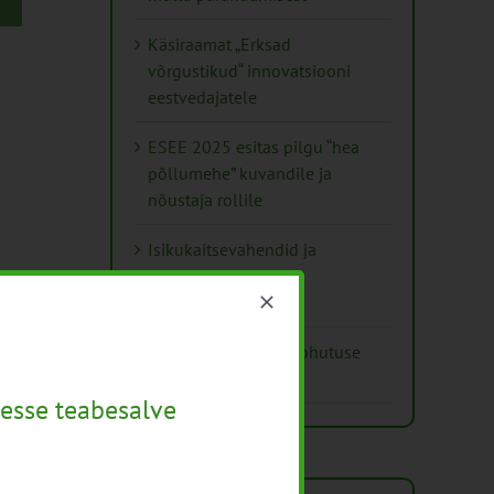
Käsiraamat „Erksad
võrgustikud“ innovatsiooni
eestvedajatele
ESEE 2025 esitas pilgu “hea
põllumehe” kuvandile ja
nõustaja rollile
Isikukaitsevahendid ja
ohutusnõuded
taimekaitsetöödel
Mida näitavad toiduohutuse
seirearuanded
esse teabesalve