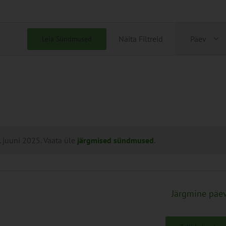
Sünd
Näita Filtreid
Päev
Leia Sündmused
View
Navig
 juuni 2025. Vaata üle
järgmised sündmused
.
Järgmine päe