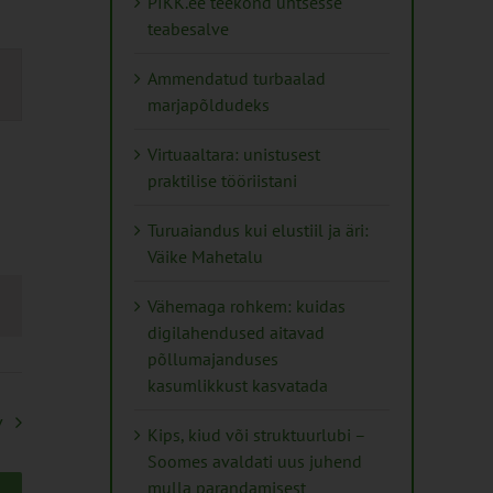
PIKK.ee teekond ühtsesse
teabesalve
mus
Ammendatud turbaalad
s
marjapõldudeks
ation
Virtuaaltara: unistusest
praktilise tööriistani
Turuaiandus kui elustiil ja äri:
Väike Mahetalu
Vähemaga rohkem: kuidas
digilahendused aitavad
põllumajanduses
kasumlikkust kasvatada
v
Kips, kiud või struktuurlubi –
Soomes avaldati uus juhend
mulla parandamisest