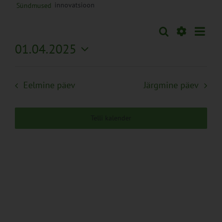
innovatsioon
Sündmused
Sünd
Otsi
Sündmused
Päev
Views
Näita
01.04.2025
Search
Naviga
Filtreid
Vali
and
kuupäev.
Views
Eelmine päev
Järgmine päev
Navigation
Telli kalender