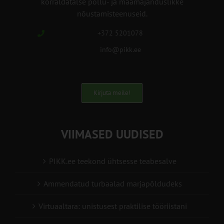
korraldatalse põllu- ja maamajanduslikke
nõustamisteenuseid.
+372 5201078
info@pikk.ee
Kirjuta meile!
VIIMASED UUDISED
PIKK.ee teekond ühtsesse teabesalve
Ammendatud turbaalad marjapõldudeks
Virtuaaltara: unistusest praktilise tööriistani