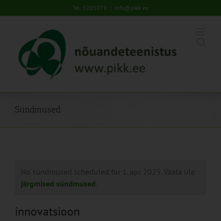
Skip
Tel: 5201078
|
info@pikk.ee
to
content
Sündmused
No sündmused scheduled for 1. apr. 2025. Vaata üle
järgmised sündmused
.
innovatsioon