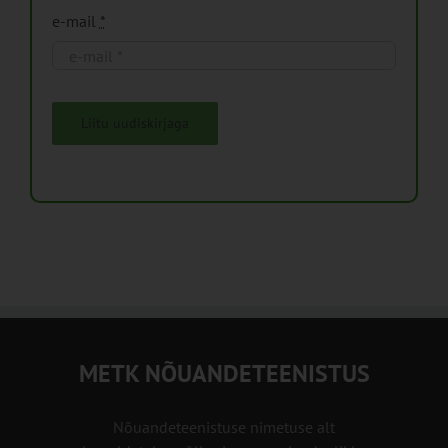
e-mail
*
Liitu uudiskirjaga
METK NÕUANDETEENISTUS
Nõuandeteenistuse nimetuse alt