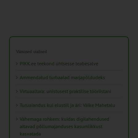
Viimased uudised
PIKK.ee teekond ühtsesse teabesalve
Ammendatud turbaalad marjapõldudeks
Virtuaaltara: unistusest praktilise tööriistani
Turuaiandus kui elustiil ja äri: Väike Mahetalu
Vähemaga rohkem: kuidas digilahendused
aitavad põllumajanduses kasumlikkust
kasvatada