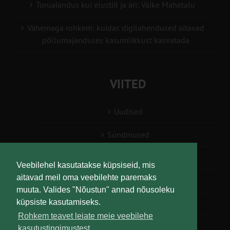
Turuaiandus kui elustiil ja äri: Väike Mahetalu
Vähemaga rohkem: kuidas digilahendused aitavad
põllumajanduses kasumlikkust kasvatada
VIITED
Uudised
Sündmused
Konsulent, nõustaja
Veebilehel kasutatakse küpsiseid, mis
aitavad meil oma veebilehte paremaks
Teabesalv
muuta. Valides "Nõustun" annad nõusoleku
küpsiste kasutamiseks.
Liitu uudiskirjaga
Rohkem teavet leiate meie veebilehe
kasutustingimustest.