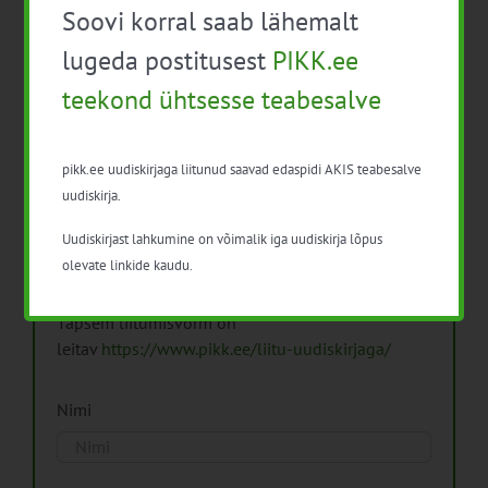
Soovi korral saab lähemalt
Arhiiv
lugeda postitusest
PIKK.ee
teekond ühtsesse teabesalve
pikk.ee uudiskirjaga liitunud saavad edaspidi AKIS teabesalve
Pikk.ee uudiskirjaga liitumine.
uudiskirja.
Uudiskirjast lahkumine on võimalik iga uudiskirja lõpus
Isikuandmeid töötleme vastavalt
Isikuandmete
olevate linkide kaudu.
töötlemise põhimõtetele
Täpsem liitumisvorm on
leitav
https://www.pikk.ee/liitu-uudiskirjaga/
Nimi