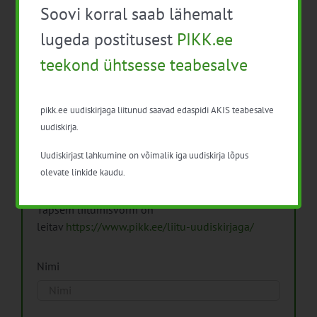
Soovi korral saab lähemalt
Arhiiv
lugeda postitusest
PIKK.ee
teekond ühtsesse teabesalve
pikk.ee uudiskirjaga liitunud saavad edaspidi AKIS teabesalve
Pikk.ee uudiskirjaga liitumine.
uudiskirja.
Uudiskirjast lahkumine on võimalik iga uudiskirja lõpus
Isikuandmeid töötleme vastavalt
Isikuandmete
olevate linkide kaudu.
töötlemise põhimõtetele
Täpsem liitumisvorm on
leitav
https://www.pikk.ee/liitu-uudiskirjaga/
Nimi