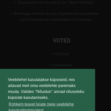
Turuaiandus kui elustiil ja äri: Väike Mahetalu
Vähemaga rohkem: kuidas digilahendused aitavad
põllumajanduses kasumlikkust kasvatada
VIITED
Uudised
Sündmused
Konsulent, nõustaja
Veebilehel kasutatakse küpsiseid, mis
aitavad meil oma veebilehte paremaks
Teabesalv
muuta. Valides "Nõustun" annad nõusoleku
küpsiste kasutamiseks.
Liitu uudiskirjaga
Rohkem teavet leiate meie veebilehe
kasutustingimustest.