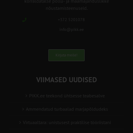
korraldatalse põllu- ja maamajanduslikke
nõustamisteenuseid.
+372 5201078
info@pikk.ee
Kirjuta meile!
VIIMASED UUDISED
PIKK.ee teekond ühtsesse teabesalve
Ammendatud turbaalad marjapõldudeks
Virtuaaltara: unistusest praktilise tööriistani