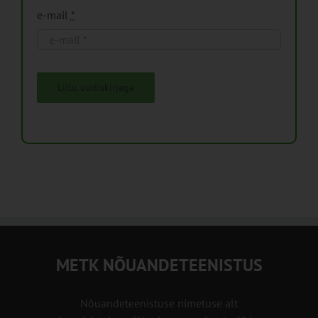
e-mail
*
Liitu uudiskirjaga
METK NÕUANDETEENISTUS
Nõuandeteenistuse nimetuse alt