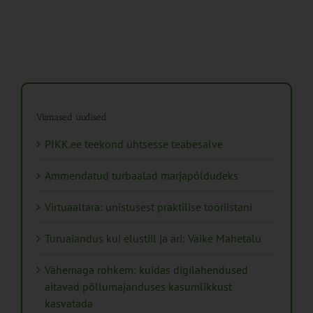
Viimased uudised
PIKK.ee teekond ühtsesse teabesalve
Ammendatud turbaalad marjapõldudeks
Virtuaaltara: unistusest praktilise tööriistani
Turuaiandus kui elustiil ja äri: Väike Mahetalu
Vähemaga rohkem: kuidas digilahendused
aitavad põllumajanduses kasumlikkust
kasvatada