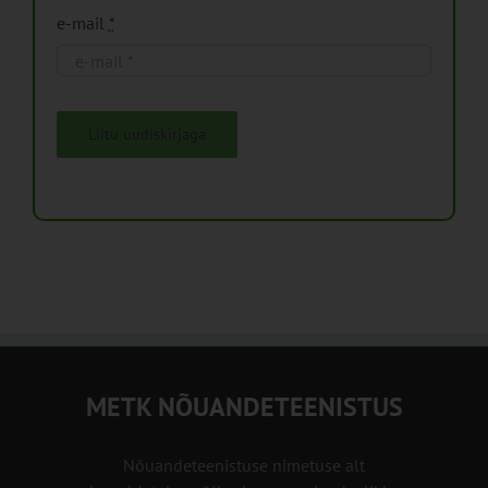
e-mail
*
Liitu uudiskirjaga
METK NÕUANDETEENISTUS
Nõuandeteenistuse nimetuse alt