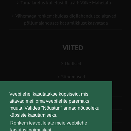
Turuaiandus kui elustiil ja äri: Väike Mahetalu
Vähemaga rohkem: kuidas digilahendused aitavad
põllumajanduses kasumlikkust kasvatada
VIITED
Uudised
Sündmused
Konsulent, nõustaja
Veebilehel kasutatakse küpsiseid, mis
aitavad meil oma veebilehte paremaks
Teabesalv
muuta. Valides "Nõustun" annad nõusoleku
küpsiste kasutamiseks.
Liitu uudiskirjaga
Rohkem teavet leiate meie veebilehe
kasutustingimustest.