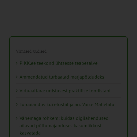
Viimased uudised
PIKK.ee teekond ühtsesse teabesalve
Ammendatud turbaalad marjapõldudeks
Virtuaaltara: unistusest praktilise tööriistani
Turuaiandus kui elustiil ja äri: Väike Mahetalu
Vähemaga rohkem: kuidas digilahendused
aitavad põllumajanduses kasumlikkust
kasvatada