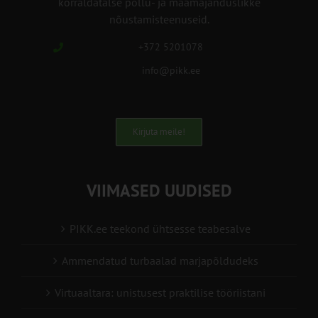
korraldatalse põllu- ja maamajanduslikke
nõustamisteenuseid.
+372 5201078
info@pikk.ee
Kirjuta meile!
VIIMASED UUDISED
PIKK.ee teekond ühtsesse teabesalve
Ammendatud turbaalad marjapõldudeks
Virtuaaltara: unistusest praktilise tööriistani