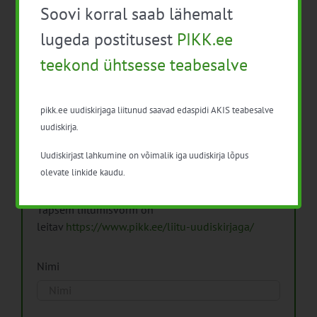
Soovi korral saab lähemalt
Arhiiv
lugeda postitusest
PIKK.ee
teekond ühtsesse teabesalve
pikk.ee uudiskirjaga liitunud saavad edaspidi AKIS teabesalve
Pikk.ee uudiskirjaga liitumine.
uudiskirja.
Uudiskirjast lahkumine on võimalik iga uudiskirja lõpus
Isikuandmeid töötleme vastavalt
Isikuandmete
olevate linkide kaudu.
töötlemise põhimõtetele
Täpsem liitumisvorm on
leitav
https://www.pikk.ee/liitu-uudiskirjaga/
Nimi