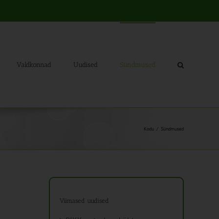
Valdkonnad
Uudised
Sündmused
Kodu
Sündmused
Viimased uudised