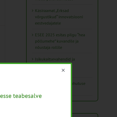
Käsiraamat „Erksad
võrgustikud“ innovatsiooni
eestvedajatele
ESEE 2025 esitas pilgu “hea
põllumehe” kuvandile ja
nõustaja rollile
Isikukaitsevahendid ja
ohutusnõuded
taimekaitsetöödel
Mida näitavad toiduohutuse
seirearuanded
esse teabesalve