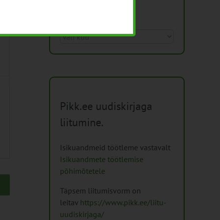
Arhiiv
Arhiiv
Pikk.ee uudiskirjaga
liitumine.
Isikuandmeid töötleme vastavalt
Isikuandmete töötlemise
põhimõtetele
Täpsem liitumisvorm on
leitav
https://www.pikk.ee/liitu-
uudiskirjaga/