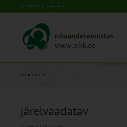
Skip
Tel: 5201078
|
info@pikk.ee
to
content
Sündmused
järelvaadatav
järelvaadatav