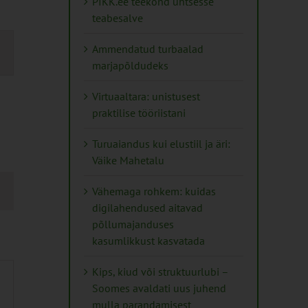
PIKK.ee teekond ühtsesse
teabesalve
mus
Ammendatud turbaalad
s
marjapõldudeks
ation
Virtuaaltara: unistusest
praktilise tööriistani
Turuaiandus kui elustiil ja äri:
Väike Mahetalu
Vähemaga rohkem: kuidas
digilahendused aitavad
põllumajanduses
kasumlikkust kasvatada
Kips, kiud või struktuurlubi –
Soomes avaldati uus juhend
mulla parandamisest