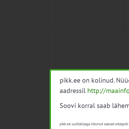
0
0
0
8
9
10
sündmused,
sündmused,
sündmused,
pikk.ee on kolinud. Nü
0
0
0
15
16
17
aadressil
http://maainf
sündmused,
sündmused,
sündmused,
Soovi korral saab lähem
pikk.ee uudiskirjaga liitunud saavad edaspidi