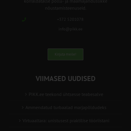
korraldatalse põllu- ja maamajanduslikke
nõustamisteenuseid.
+372 5201078
info@pikk.ee
Kirjuta meile!
VIIMASED UUDISED
PIKK.ee teekond ühtsesse teabesalve
Ammendatud turbaalad marjapõldudeks
Virtuaaltara: unistusest praktilise tööriistani