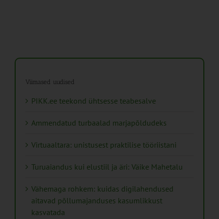
Viimased uudised
PIKK.ee teekond ühtsesse teabesalve
Ammendatud turbaalad marjapõldudeks
Virtuaaltara: unistusest praktilise tööriistani
Turuaiandus kui elustiil ja äri: Väike Mahetalu
Vähemaga rohkem: kuidas digilahendused
aitavad põllumajanduses kasumlikkust
kasvatada