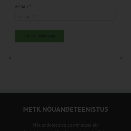
e-mail
*
Liitu uudiskirjaga
METK NÕUANDETEENISTUS
Nõuandeteenistuse nimetuse alt