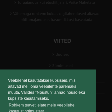
Turuaiandus kui elustiil ja äri: Väike Mahetalu
Vähemaga rohkem: kuidas digilahendused aitavad
põllumajanduses kasumlikkust kasvatada
VIITED
Uudised
Sündmused
Konsulent, nõustaja
Veebilehel kasutatakse küpsiseid, mis
aitavad meil oma veebilehte paremaks
Teabesalv
muuta. Valides "Nõustun" annad nõusoleku
küpsiste kasutamiseks.
Liitu uudiskirjaga
Rohkem teavet leiate meie veebilehe
kasutustingimustest.