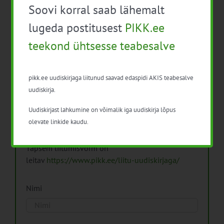
Soovi korral saab lähemalt
Arhiiv
lugeda postitusest
PIKK.ee
teekond ühtsesse teabesalve
pikk.ee uudiskirjaga liitunud saavad edaspidi AKIS teabesalve
Pikk.ee uudiskirjaga liitumine.
uudiskirja.
Uudiskirjast lahkumine on võimalik iga uudiskirja lõpus
Isikuandmeid töötleme vastavalt
Isikuandmete
olevate linkide kaudu.
töötlemise põhimõtetele
Täpsem liitumisvorm on
leitav
https://www.pikk.ee/liitu-uudiskirjaga/
Nimi