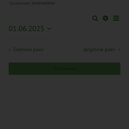
järelvaadatav
Sündmused
Sünd
Otsi
Sündmused
Päev
Views
Näita
01.06.2025
Search
Naviga
Filtreid
Vali
and
kuupäev.
Views
Eelmine päev
Järgmine päev
Navigation
Telli kalender